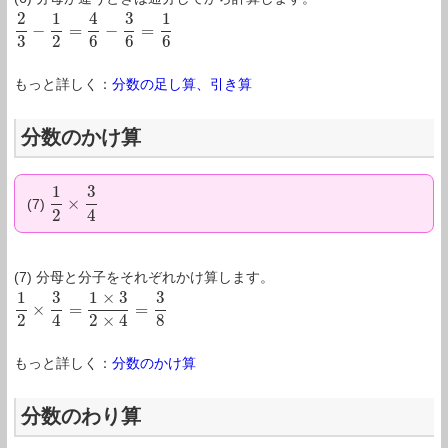
2
1
4
3
1
−
=
−
=
2
3
−
1
2
=
4
6
−
3
6
=
1
6
3
2
6
6
6
もっと詳しく：
分数の足し算、引き算
分数のかけ算
1
3
×
(7)
1
2
×
3
4
2
4
(7) 分母と分子をそれぞれかけ算します。
1
3
1
×
3
3
×
=
=
1
2
×
3
4
=
1
×
3
2
×
4
=
3
8
2
4
2
×
4
8
もっと詳しく：
分数のかけ算
分数のわり算