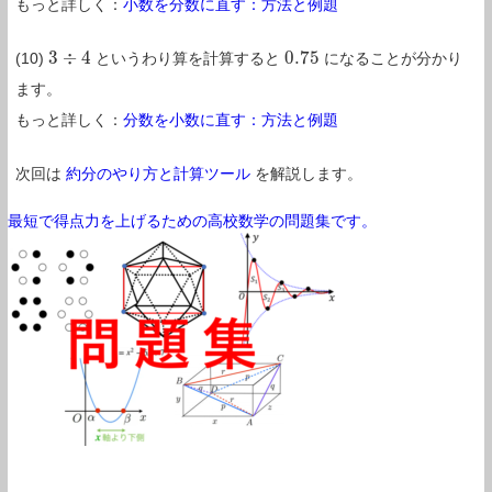
もっと詳しく：
小数を分数に直す：方法と例題
3
÷
4
0.75
(10)
というわり算を計算すると
になることが分かり
3
÷
4
0.75
ます。
もっと詳しく：
分数を小数に直す：方法と例題
次回は
約分のやり方と計算ツール
を解説します。
最短で得点力を上げるための高校数学の問題集です。