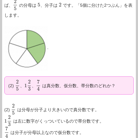
2
5
2
ば、
の分母は
、分子は
です。「5個に分けた2つぶん」を表
2
5
5
2
5
します。
2
2
7
1
(2)
、
、
は真分数、仮分数、帯分数のどれか？
2
5
1
2
3
7
4
5
3
4
2
(2)
は分母が分子より大きいので真分数です。
2
5
5
2
1
は左に数字がくっついているので帯分数です。
1
2
3
3
7
は分子が分母以上なので仮分数です。
7
4
4