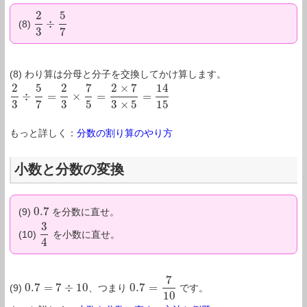
2
5
÷
(8)
2
3
÷
5
7
3
7
(8) わり算は分母と分子を交換してかけ算します。
2
5
2
7
2
×
7
14
÷
=
×
=
=
2
3
÷
5
7
=
2
3
×
7
5
=
2
×
7
3
×
5
=
14
15
3
7
3
5
3
×
5
15
もっと詳しく：
分数の割り算のやり方
小数と分数の変換
0.7
(9)
を分数に直せ。
0.7
3
(10)
を小数に直せ。
3
4
4
7
0.7
=
7
÷
10
0.7
=
(9)
、つまり
です。
0.7
=
7
÷
10
0.7
=
7
10
10