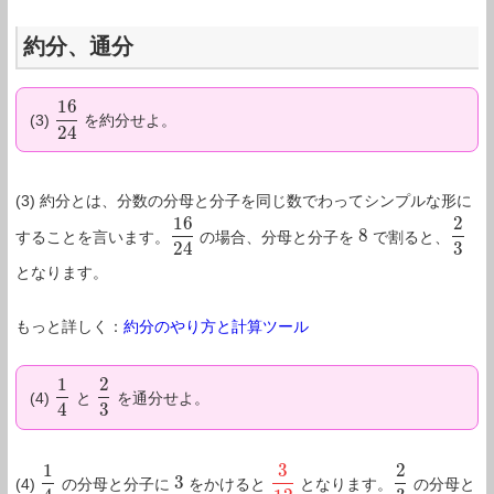
約分、通分
16
(3)
を約分せよ。
16
24
24
(3) 約分とは、分数の分母と分子を同じ数でわってシンプルな形に
16
2
8
することを言います。
の場合、分母と分子を
で割ると、
16
24
8
2
3
24
3
となります。
もっと詳しく：
約分のやり方と計算ツール
1
2
(4)
と
を通分せよ。
1
4
2
3
4
3
1
3
2
3
(4)
の分母と分子に
をかけると
となります。
の分母と
1
4
3
3
12
2
3