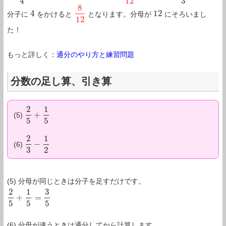
4
12
3
8
4
12
分子に
をかけると
となります。分母が
にそろいまし
4
8
12
12
12
た！
もっと詳しく：
通分のやり方と練習問題
分数の足し算、引き算
2
1
+
(5)
2
5
+
1
5
5
5
2
1
−
(6)
2
3
−
1
2
3
2
(5) 分母が同じときは分子を足すだけです。
2
1
3
+
=
2
5
+
1
5
=
3
5
5
5
5
(6) 分母が違うときは通分してから計算します。