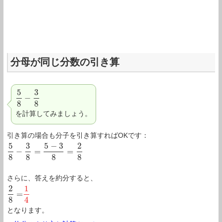
分母が同じ分数の引き算
5
3
−
5
8
−
3
8
8
8
を計算してみましょう。
引き算の場合も分子を引き算すればOKです：
5
3
5
−
3
2
−
=
=
5
8
−
3
8
=
5
−
3
8
=
2
8
8
8
8
8
さらに、答えを約分すると、
2
1
=
2
8
=
1
4
8
4
となります。