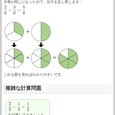
分母が同じになったので、分子を足し算します：
2
3
5
+
=
2
6
+
3
6
=
5
6
6
6
6
これも図を見ればわかりやすいです。
複雑な計算問題
2
1
1
−
+
2
3
−
1
5
+
1
2
3
5
2
を計算してみましょう。