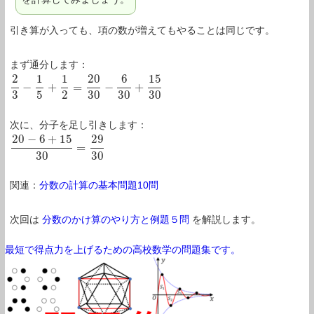
引き算が入っても、項の数が増えてもやることは同じです。
まず通分します：
2
1
1
20
6
15
−
+
=
−
+
2
3
−
1
5
+
1
2
=
20
30
−
6
30
+
15
30
3
5
2
30
30
30
次に、分子を足し引きします：
20
−
6
+
15
29
=
20
−
6
+
15
30
=
29
30
30
30
関連：
分数の計算の基本問題10問
次回は
分数のかけ算のやり方と例題５問
を解説します。
最短で得点力を上げるための高校数学の問題集です。