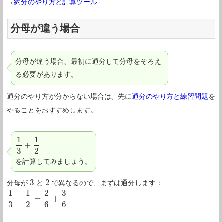
→
約分のやり方と計算ツール
分母が違う場合
分母が違う場合、最初に通分して分母をそろえ
る必要があります。
通分のやり方が分からない場合は、先に
通分のやり方と練習問題
を
やることをおすすめします。
1
1
+
1
3
+
1
2
3
2
を計算してみましょう。
3
2
分母が
と
で異なるので、まずは通分します：
3
2
1
1
2
3
+
=
+
1
3
+
1
2
=
2
6
+
3
6
3
2
6
6