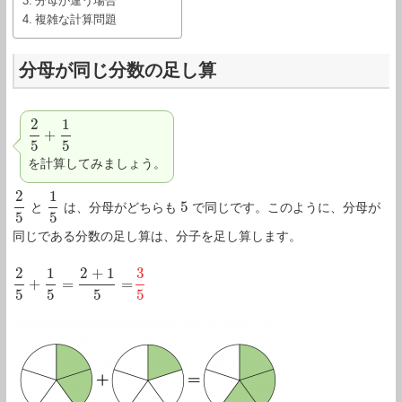
分母が違う場合
複雑な計算問題
分母が同じ分数の足し算
2
1
+
2
5
+
1
5
5
5
を計算してみましょう。
2
1
5
と
は、分母がどちらも
で同じです。このように、分母が
2
5
1
5
5
5
5
同じである分数の足し算は、分子を足し算します。
2
1
2
+
1
3
+
=
=
2
5
+
1
5
=
2
+
1
5
=
3
5
5
5
5
5