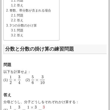
問題
答え
整数、帯分数が含まれる場合
問題
答え
3つの分数のかけ算
問題
答え
分数と分数の掛け算の練習問題
問題
以下を計算せよ：
1
3
5
3
×
×
(1)
(2)
1
2
×
3
4
5
6
×
3
10
2
4
6
10
答え
分母どうし、分子どうしをそれぞれかけ算する：
1
3
1
×
3
3