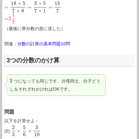
18
×
5
3
×
5
15
=
=
=
7
×
6
7
×
1
7
1
=
2
=
2
1
7
7
（最後に帯分数の形に戻した）
関連：
分数の計算の基本問題10問
3つの分数のかけ算
3
つになっても同じです。分母同士、分子どう
3
しをそれぞれかければOKです。
問題
以下を計算せよ：
2
5
3
×
×
(5)
2
3
×
5
6
×
3
10
3
6
10