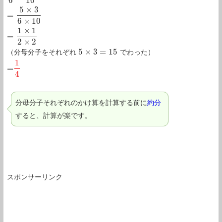
6
10
5
×
3
=
6
×
10
1
×
1
=
2
×
2
5
×
3
=
15
（分母分子をそれぞれ
でわった）
5
×
3
=
15
1
=
=
1
4
4
分母分子それぞれのかけ算を計算する前に
約分
すると、計算が楽です。
スポンサーリンク