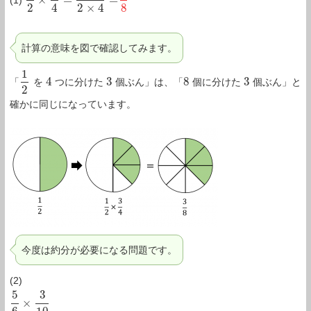
×
=
=
(1)
1
2
×
3
4
=
1
×
3
2
×
4
=
3
8
2
4
2
×
4
8
計算の意味を図で確認してみます。
1
4
3
8
3
「
を
つに分けた
個ぶん」は、「
個に分けた
個ぶん」と
1
2
4
3
8
3
2
確かに同じになっています。
今度は約分が必要になる問題です。
(2)
5
3
×
5
6
×
3
10
=
5
×
3
6
×
10
=
1
×
1
2
×
2