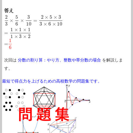
答え
2
5
3
2
×
5
×
3
×
×
=
2
3
×
5
6
×
3
10
=
2
×
5
×
3
3
×
6
×
10
=
1
×
1
×
1
1
×
3
×
2
3
6
10
3
×
6
×
10
1
×
1
×
1
=
1
×
3
×
2
1
=
=
1
6
6
次回は
分数の割り算：やり方、整数や帯分数の場合
を解説しま
す。
最短で得点力を上げるための高校数学の問題集です。