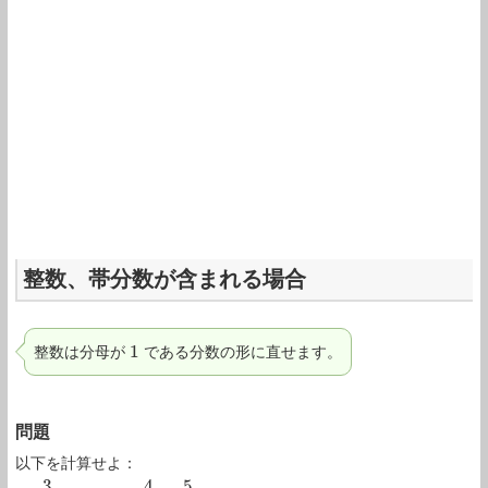
整数、帯分数が含まれる場合
1
整数は分母が
である分数の形に直せます。
1
問題
以下を計算せよ：
3
4
5