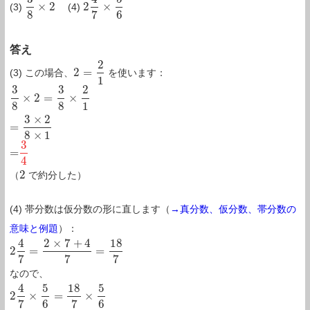
×
2
2
×
(3)
(4)
3
8
×
2
2
4
7
×
5
6
8
7
6
答え
2
2
=
(3) この場合、
を使います：
2
=
2
1
1
3
3
2
×
2
=
×
3
8
×
2
=
3
8
×
2
1
=
3
×
2
8
×
1
8
8
1
3
×
2
=
8
×
1
3
=
=
3
4
4
2
（
で約分した）
2
(4) 帯分数は仮分数の形に直します（
→真分数、仮分数、帯分数の
意味と例題
）：
4
2
×
7
+
4
18
2
=
=
2
4
7
=
2
×
7
+
4
7
=
18
7
7
7
7
なので、
4
5
18
5
2
×
=
×
2
4
7
×
5
6
=
18
7
×
5
6
=
18
×
5
7
×
6
=
3
×
5
7
×
1
=
15
7
7
6
7
6