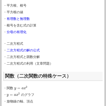
・平方根、根号
・平方根の値
・
有理数と無理数
・根号を含む式の計算
・
分母の有理化
・二次方程式
・
二次方程式の解の公式
・二次方程式と因数分解
・二次方程式の利用（文章問題）
関数（二次関数の特殊ケース）
2
=
・関数
y
y
=
a
x
2
a
x
2
=
・
のグラフ
y
y
=
a
x
2
a
x
・放物線の軸、頂点