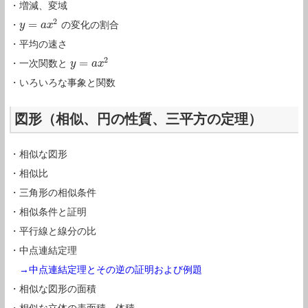
・増減、変域
2
=
・
の変化の割合
y
y
=
a
x
2
a
x
・平均の速さ
2
=
・一次関数と
y
y
=
a
x
2
a
x
・いろいろな事象と関数
図形（相似、円の性質、三平方の定理）
・相似な図形
・相似比
・三角形の相似条件
・相似条件と証明
・平行線と線分の比
・中点連結定理
→中点連結定理とその逆の証明および例題
・相似な図形の面積