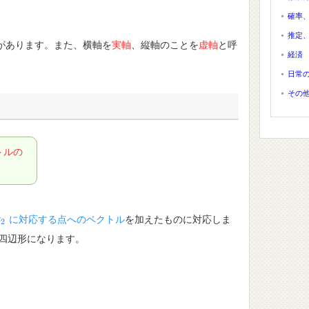
確率
推定
があります。また、横軸を
実軸
、縦軸のことを
虚軸
と呼
経済
日常
その
トルの
に対応する点へのベクトル
を加えたものに対応しま
z
z
2
2
四辺形になります。