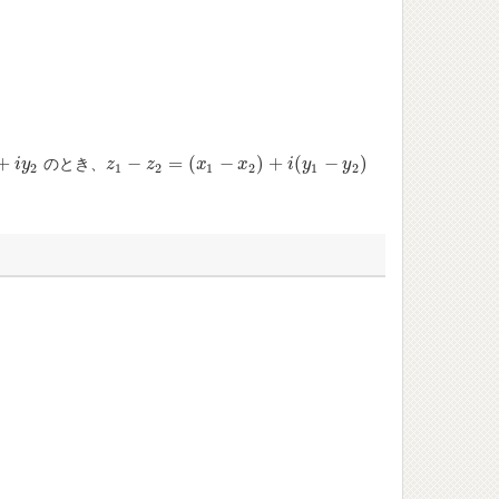
+
−
=
(
−
)
+
(
−
)
のとき、
2
i
y
z
z
1
−
z
2
z
=
(
x
1
−
x
x
2
)
+
i
(
y
1
x
−
y
2
)
i
y
y
2
1
2
1
2
1
2