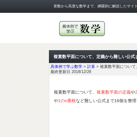
算数から高度な数学まで、網羅的に解説したサイ
複素数平面について、定義から難しい公式ま
具体例で学ぶ数学
>
計算
>
複素数平面について
最終更新日 2018/12/28
複素数平面について、
複素数平面の定義
や
や
1のn乗根
など難しい公式まで16個を整