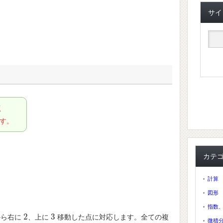
サイ
点
す。
カテ
計算
図形
指数
2
3
から右に
、上に
移動した点に対応します。全ての複
2
3
微積