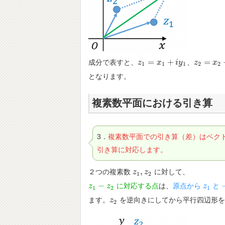
=
+
=
成分で表すと、
、
z
z
1
=
x
1
x
+
i
y
1
i
y
z
z
2
=
x
2
x
+
i
y
1
1
1
2
2
となります。
複素数平面における引き算
3．
複素数平面での引き算（差）はベク
引き算に対応します。
,
２つの複素数
に対して、
z
z
1
,
z
z
2
1
2
−
に対応する点
は、
原点から
と
z
z
1
−
z
2
z
z
z
1
1
2
1
ます。
を逆向きにしてから平行四辺形を
z
z
2
2