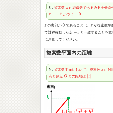
8．
複素数
が純虚数である必要十分条
z
z
¯
¯
¯
=
−
=
0
かつ
z
z
=
−
z
¯
z
z
z
=
0
0
の実部が
であることは、
が複素数平
z
z
0
z
z
¯
¯
¯
−
て対称移動した点
と一致することを意
−
z
z
¯
に注意してください。
複素数平面内の距離
9．
複素数平面において、複素数
に対
z
z
|
|
点と原点
との距離は
O
O
|
z
z
|