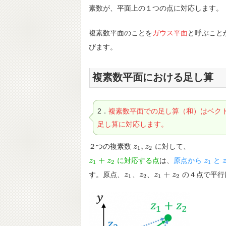
素数が、平面上の１つの点に対応します。
複素数平面のことを
ガウス平面
と呼ぶこと
びます。
複素数平面における足し算
2．
複素数平面での足し算（和）はベク
足し算に対応します。
,
２つの複素数
に対して、
z
z
1
,
z
z
2
1
2
+
に対応する点
は、
原点から
と
z
z
1
+
z
2
z
z
z
1
1
2
1
+
す。原点、
、
、
の４点で平行
z
z
1
z
z
2
z
z
1
+
z
2
z
1
2
1
2