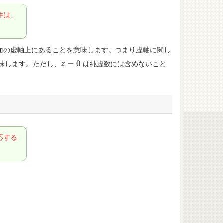
件は、
面の虚軸上にあることを意味します。つまり虚軸に関し
=
0
味します。ただし、
は純虚数には含めないこと
z
z
=
0
応する