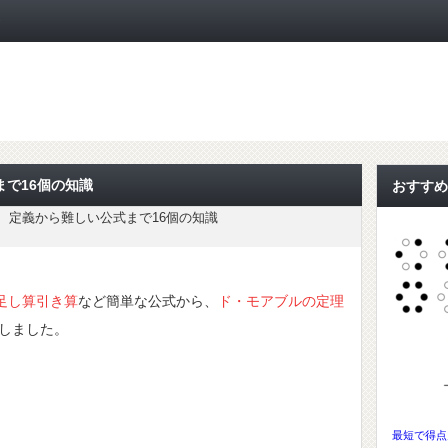
ト
で16個の知識
おすすめ
、定義から難しい公式まで16個の知識
足し算引き算
など簡単な公式から、
ド・モアブルの定理
理しました。
最短で得点