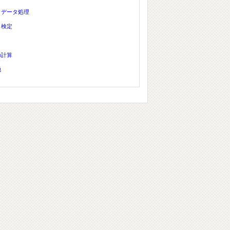
、データ処理
、検定
の計算
他