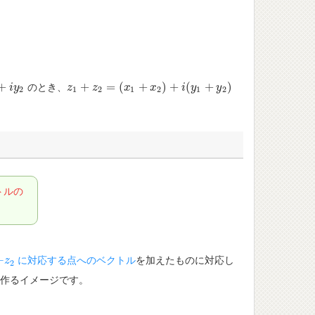
+
+
=
(
+
)
+
(
+
)
のとき、
2
i
y
z
z
1
+
z
2
z
=
(
x
1
+
x
x
2
)
+
i
(
y
1
x
+
y
2
)
i
y
y
2
1
2
1
2
1
2
トルの
−
に対応する点へのベクトル
を加えたものに対応し
−
z
z
2
2
作るイメージです。