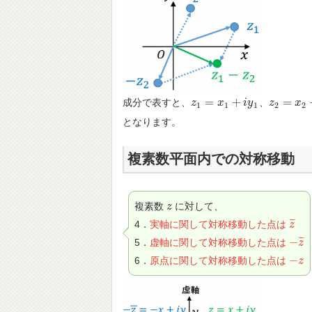
=
+
=
成分で表すと、
、
z
z
1
=
x
1
x
+
i
y
1
i
y
z
z
2
=
x
2
x
+
i
y
1
1
1
2
2
となります。
複素数平面内での対称移動
複素数
に対して、
z
z
¯
¯
¯
4．
実軸に関して対称移動した点は
z
z
¯
¯
¯
¯
−
5．
虚軸に関して対称移動した点は
−
z
z
¯
−
6．
原点に関して対称移動した点は
−
z
z