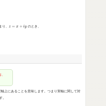
=
+
まり、
のとき、
z
z
=
x
+
i
x
y
i
y
は、
実軸上にあることを意味します。つまり実軸に関して対
す。