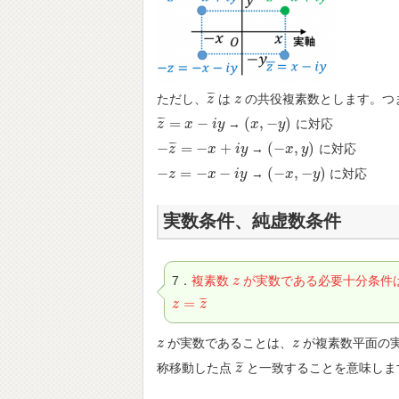
¯
¯
¯
ただし、
は
の共役複素数とします。つ
z
z
¯
z
z
¯
¯
¯
=
−
(
,
−
)
→
に対応
z
z
¯
=
x
−
x
i
y
i
y
(
x
x
,
−
y
)
y
¯
¯
¯
−
=
−
+
(
−
,
)
→
に対応
−
z
z
¯
=
−
x
+
i
y
x
i
y
(
−
x
x
,
y
)
y
−
=
−
−
(
−
,
−
)
→
に対応
−
z
z
=
−
x
−
i
y
x
i
y
(
−
x
x
,
−
y
)
y
実数条件、純虚数条件
7．
複素数
が実数である必要十分条件
z
z
¯
¯
¯
=
z
z
=
z
¯
z
が実数であることは、
が複素数平面の
z
z
z
z
¯
¯
¯
称移動した点
と一致することを意味しま
z
z
¯