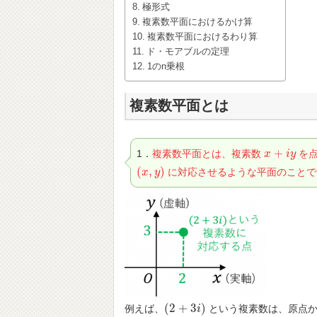
極形式
複素数平面におけるかけ算
複素数平面におけるわり算
ド・モアブルの定理
1のn乗根
複素数平面とは
+
1．
複素数平面とは、複素数
を
x
x
+
i
y
i
y
(
,
)
に対応させるような平面のことで
(
x
x
,
y
)
y
(
2
+
3
)
例えば、
という複素数は、原点
(
2
+
3
i
)
i