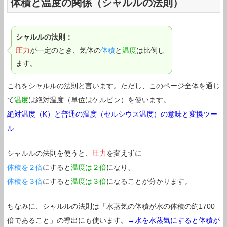
体積と温度の関係（シャルルの法則）
シャルルの法則：
圧力
が一定のとき、気体の
体積
と
温度
は比例し
ます。
これをシャルルの法則と言います。ただし、このページ全体を通じ
て
温度
は絶対温度（単位はケルビン）を使います。
絶対温度（K）と普通の温度（セルシウス温度）の意味と変換ツー
ル
シャルルの法則を使うと、
圧力
を変えずに
体積を２倍
にすると
温度は２倍
になり、
体積を３倍
にすると
温度は３倍
になることが分かります。
ちなみに、シャルルの法則は「水蒸気の体積が水の体積の約1700
倍であること」の導出にも使います。
→水を水蒸気にすると体積が