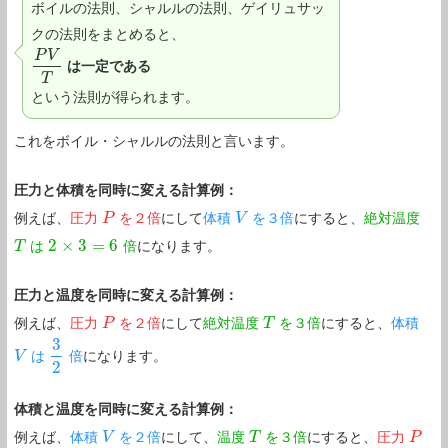
ボイルの法則、シャルルの法則、ゲイリュサッ
クの法則をまとめると、
P
V
は一定である
P
V
T
T
という法則が得られます。
これをボイル・シャルルの法則と言います。
圧力と体積を同時に変える計算例：
例えば、
圧力
を２倍
にして
体積
を３倍
にすると、
絶対温度
P
P
V
V
2
×
3
=
6
は
倍
になります。
T
T
2
×
3
=
6
圧力と温度を同時に変える計算例：
例えば、
圧力
を２倍
にして
絶対温度
を３倍
にすると、
体積
P
P
T
T
3
は
倍
になります。
V
V
3
2
2
体積と温度を同時に変える計算例：
例えば、
体積
を２倍
にして、
温度
を３倍
にすると、
圧力
V
V
T
T
P
P