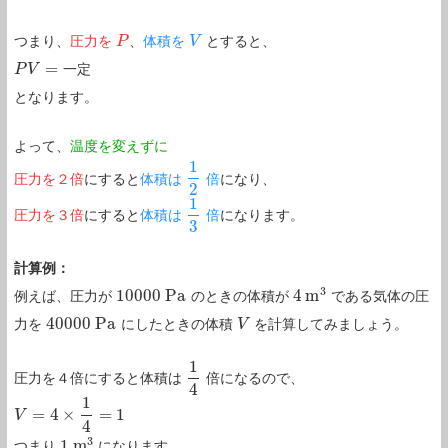
つまり、
圧力を
、
体積を
とすると、
P
P
V
V
=
P
P
V
V
=
一
定
一
定
となります。
よって、
温度を変えずに
1
圧力を２倍
にすると
体積は
倍
になり、
1
2
2
1
圧力を３倍
にすると
体積は
倍
になります。
1
3
3
計算例：
3
10000
P
a
4
m
例えば、圧力が
のときの体積が
である気体の圧
10000
P
a
4
m
3
40000
P
a
力を
にしたときの体積
を計算してみましょう。
40000
P
a
V
V
1
圧力を４倍にすると体積は
倍になるので、
1
4
4
1
=
4
×
=
1
V
V
=
4
×
1
4
=
1
4
3
1
m
つまり
になります。
1
m
3