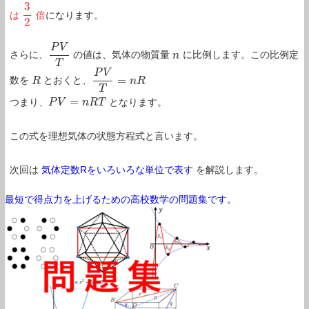
3
は
倍
になります。
3
2
2
P
V
さらに、
の値は、気体の物質量
に比例します。この比例定
P
V
T
n
n
T
P
V
=
数を
とおくと、
R
R
P
V
T
=
n
R
n
R
T
=
つまり、
となります。
P
P
V
V
=
n
R
T
n
R
T
この式を理想気体の状態方程式と言います。
次回は
気体定数Rをいろいろな単位で表す
を解説します。
最短で得点力を上げるための高校数学の問題集です。