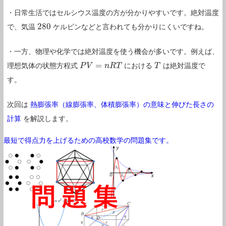
・日常生活ではセルシウス温度の方が分かりやすいです。絶対温度
280
で、気温
ケルビンなどと言われても分かりにくいですね。
280
・一方、物理や化学では絶対温度を使う機会が多いです。例えば、
=
理想気体の状態方程式
における
は絶対温度で
P
P
V
V
=
n
R
T
n
R
T
T
T
す。
次回は
熱膨張率（線膨張率、体積膨張率）の意味と伸びた長さの
計算
を解説します。
最短で得点力を上げるための高校数学の問題集です。