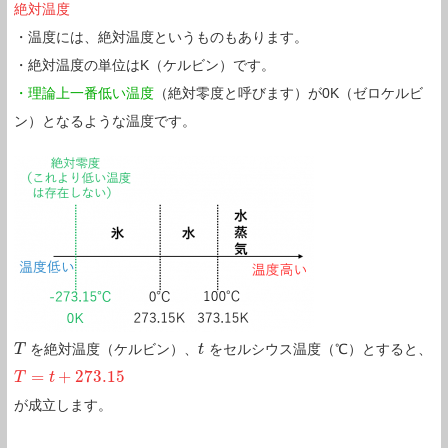
絶対温度
・温度には、絶対温度というものもあります。
・絶対温度の単位はK（ケルビン）です。
・理論上一番低い温度
（絶対零度と呼びます）が0K（ゼロケルビ
ン）となるような温度です。
を絶対温度（ケルビン）、
をセルシウス温度（℃）とすると、
T
T
t
t
=
+
273.15
T
T
=
t
+
273.15
t
が成立します。