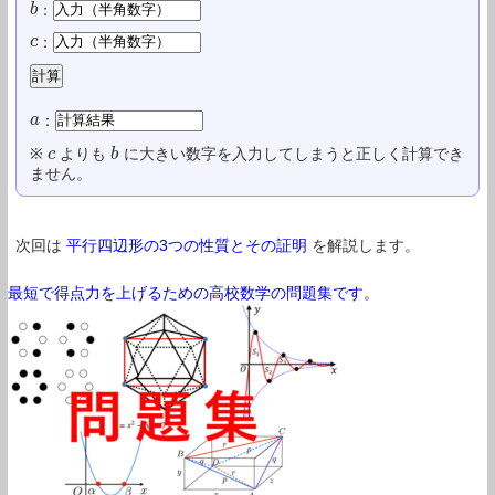
：
b
b
：
c
c
：
a
a
※
よりも
に大きい数字を入力してしまうと正しく計算でき
c
c
b
b
ません。
次回は
平行四辺形の3つの性質とその証明
を解説します。
最短で得点力を上げるための高校数学の問題集です。