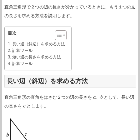
直角三角形で２つの辺の長さが分かっているときに、もう１つの辺
の長さを求める方法を説明します。
目次
長い辺（斜辺）を求める方法
計算ツール
短い辺の長さを求める方法
計算ツール
長い辺（斜辺）を求める方法
直角三角形の直角をはさむ２つの辺の長さを
、
として、長い辺
a
a
b
b
の長さを
とします。
c
c