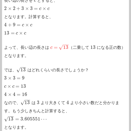
長い辺の長さを
とすると、
c
c
2
×
2
+
3
×
3
=
×
2
×
2
+
3
×
3
=
c
×
c
c
c
となります。計算すると、
4
+
9
=
×
4
+
9
=
c
×
c
c
c
13
=
×
13
=
c
×
c
c
c
−
−
√
=
13
13
よって、長い辺の長さは
（二乗して
になる正の数）
c
c
=
13
13
となります。
−
−
√
13
では、
はどれくらいの長さでしょうか？
13
3
×
3
=
9
3
×
3
=
9
×
=
13
c
c
×
c
=
c
13
4
×
4
=
16
4
×
4
=
16
−
−
√
13
3
4
なので、
は
より大きくて
より小さい数だと分かりま
13
3
4
す。もう少しきちんと計算すると、
−
−
√
13
=
3.605551
⋯
13
=
3.605551
⋯
となります。