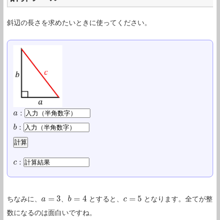
斜辺の長さを求めたいときに使ってください。
：
a
a
：
b
b
：
c
c
=
3
=
4
=
5
ちなみに、
、
とすると、
となります。全てが整
a
a
=
3
b
b
=
4
c
c
=
5
数になるのは面白いですね。