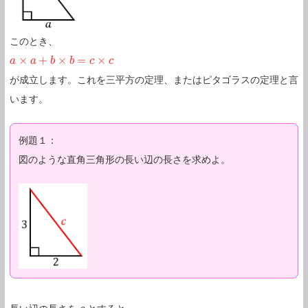
このとき、
×
+
×
=
×
a
a
×
a
+
a
b
×
b
=
b
c
×
c
b
c
c
が成立します。これを三平方の定理、またはピタゴラスの定理と言
います。
例題１：
図のような直角三角形の長い辺の長さを求めよ。