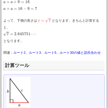
×
+
9
=
16
a
a
×
a
+
a
9
=
16
×
=
16
−
9
=
7
a
a
×
a
=
a
16
−
9
=
7
–
√
=
7
よって、下側の長さは
となります。きちんと計算する
c
c
=
7
と、
–
√
7
=
2.645751
⋯
7
=
2.645751
⋯
となります。
関連：
ルート2、ルート3、ルート5…ルート30の値と語呂合わせ
計算ツール