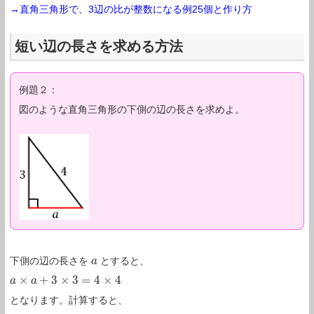
→直角三角形で、3辺の比が整数になる例25個と作り方
短い辺の長さを求める方法
例題２：
図のような直角三角形の下側の辺の長さを求めよ。
下側の辺の長さを
とすると、
a
a
×
+
3
×
3
=
4
×
4
a
a
×
a
+
a
3
×
3
=
4
×
4
となります。計算すると、