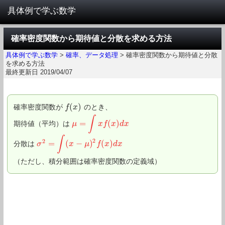
確率密度関数から期待値と分散を求める方法
具体例で学ぶ数学
>
確率、データ処理
>
確率密度関数から期待値と分散
を求める方法
最終更新日 2019/04/07
(
)
確率密度関数が
のとき、
f
f
(
x
)
x
∫
=
(
)
期待値（平均）は
μ
μ
=
∫
x
f
(
x
)
d
x
x
f
x
d
x
∫
2
2
=
(
−
)
(
)
分散は
σ
σ
2
=
∫
(
x
−
μ
)
2
x
f
(
x
)
d
μ
x
f
x
d
x
（ただし、積分範囲は確率密度関数の定義域）