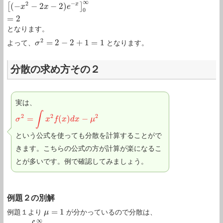
∞
2
−
x
[
(
−
−
2
−
2
)
]
[
(
−
x
2
x
−
2
x
−
2
)
x
e
−
x
]
0
∞
e
=
2
0
=
2
となります。
2
=
2
−
2
+
1
=
1
よって、
となります。
σ
σ
2
=
2
−
2
+
1
=
1
分散の求め方その２
実は、
∫
2
2
2
=
(
)
−
σ
σ
2
=
∫
x
2
f
(
x
x
)
d
x
f
−
μ
x
2
d
x
μ
という公式を使っても分散を計算することがで
きます。こちらの公式の方が計算が楽になるこ
とが多いです。例で確認してみましょう。
例題２の別解
=
1
例題１より
が分かっているので分散は、
μ
μ
=
1
∞