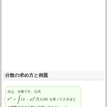
分散の求め方と例題
次は、分散です。公式
∫
2
2
=
(
−
)
(
)
を使ってさきほど
σ
σ
2
=
∫
(
x
−
μ
)
2
x
f
(
x
)
d
μ
x
f
x
d
x