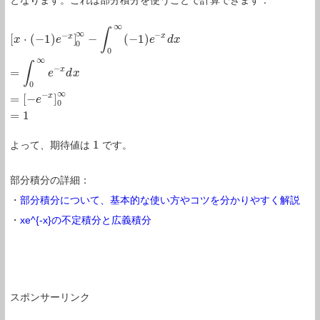
∞
∫
∞
−
−
x
x
[
⋅
(
−
1
)
]
−
(
−
1
)
[
x
x
⋅
(
−
1
)
e
−
x
e
]
0
∞
−
∫
0
∞
(
−
1
)
e
−
x
d
x
=
∫
0
e
∞
e
−
d
x
x
d
x
=
[
−
e
−
x
]
0
∞
=
1
0
0
∞
∫
−
x
=
e
d
x
0
∞
−
x
=
[
−
]
e
0
=
1
1
よって、期待値は
です。
1
部分積分の詳細：
・
部分積分について、基本的な使い方やコツを分かりやすく解説
・
xe^{-x}の不定積分と広義積分
スポンサーリンク