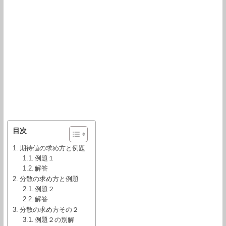
目次
期待値の求め方と例題
例題１
解答
分散の求め方と例題
例題２
解答
分散の求め方その２
例題２の別解