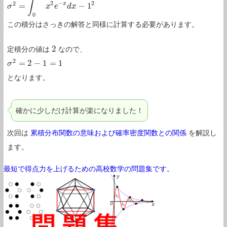
∫
2
−
2
2
x
=
−
1
σ
σ
2
=
∫
0
∞
x
2
e
−
x
x
d
e
x
−
1
2
d
x
0
この積分はさっきの解答と同様に計算する必要があります。
2
定積分の値は
なので、
2
2
=
2
−
1
=
1
σ
σ
2
=
2
−
1
=
1
となります。
確かに少しだけ計算が楽になりました！
次回は
累積分布関数の意味および確率密度関数との関係
を解説し
ます。
最短で得点力を上げるための高校数学の問題集です。