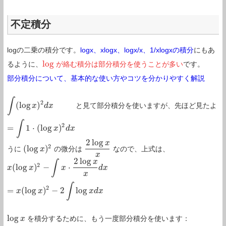
不定積分
logの二乗の積分です。
logx、xlogx、logx/x、1/xlogxの積分
にもあ
log
るように、
が絡む積分は部分積分を使うことが多い
です。
log
部分積分について、基本的な使い方やコツを分かりやすく解説
∫
2
(
log
)
と見て部分積分を使いますが、先ほど見たよ
∫
(
log
x
)
2
d
x
x
=
∫
d
1
x
⋅
(
log
x
)
2
d
x
∫
2
=
1
⋅
(
log
)
x
d
x
2
log
x
2
(
log
)
うに
の微分は
なので、上式は、
(
log
x
)
x
2
2
log
x
x
x
2
log
x
∫
2
(
log
)
−
⋅
x
x
(
log
x
)
x
2
−
∫
x
⋅
2
log
x
x
x
d
x
=
x
(
log
x
)
2
d
−
x
2
∫
log
x
d
x
x
∫
2
=
(
log
)
−
2
log
x
x
x
d
x
log
を積分するために、もう一度部分積分を使います：
log
x
x