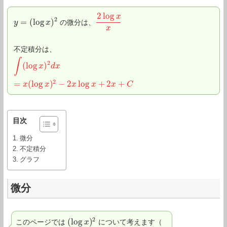
2
log
x
2
=
(
log
)
の微分は、
y
y
=
(
log
x
)
2
x
2
log
x
x
x
不定積分は、
∫
2
(
log
)
∫
(
log
x
)
2
d
x
x
=
x
d
(
x
log
x
)
2
−
2
x
log
x
+
2
x
+
C
2
=
(
log
)
−
2
log
+
2
+
x
x
x
x
x
C
目次
微分
不定積分
グラフ
微分
2
(
log
)
このページでは
について考えます（
(
log
x
)
x
2