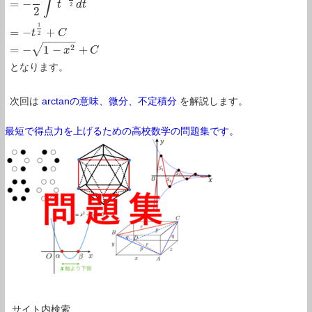
∫
=
−
t
d
t
2
2
1
=
−
+
t
C
2
−
−
−
−
−
√
2
=
−
1
−
+
x
C
となります。
次回は
arctanの意味、微分、不定積分
を解説します。
最短で得点力を上げるための高校数学の問題集です。
サイト内検索