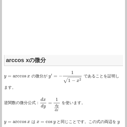
arccos xの微分
1
′
=
a
r
c
c
o
s
=
−
の微分が
であることを証明し
y
y
=
a
r
c
c
o
s
x
x
y
y
′
=
−
1
1
−
x
2
−
−
−
−
−
√
2
1
−
x
ます。
1
d
x
=
逆関数の微分公式：
を使います。
d
x
d
y
=
1
d
y
d
x
d
y
d
y
d
x
=
a
r
c
c
o
s
=
cos
は
と同じことです。この式の両辺を
y
y
=
a
r
c
c
o
s
x
x
x
x
=
cos
y
y
y
y