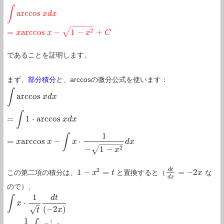
∫
a
r
c
c
o
s
∫
a
r
c
c
o
s
x
d
x
=
x
x
d
a
x
r
c
c
o
s
x
−
1
−
x
2
+
C
−
−
−
−
−
√
2
=
a
r
c
c
o
s
−
1
−
+
x
x
x
C
であることを証明します。
まず、
部分積分
と、arccosの微分公式を使います：
∫
a
r
c
c
o
s
∫
a
r
c
c
o
s
x
d
x
=
x
∫
1
d
⋅
x
a
r
c
c
o
s
x
d
x
=
x
a
r
c
c
o
s
x
−
∫
x
⋅
1
−
1
−
x
2
d
x
∫
=
1
⋅
a
r
c
c
o
s
x
d
x
1
∫
=
a
r
c
c
o
s
−
⋅
x
x
x
d
x
−
−
−
−
−
√
2
−
1
−
x
2
d
t
1
−
=
=
−
2
この第二項の積分は、
と置換すると（
な
1
−
x
2
x
=
t
t
d
t
d
x
=
−
2
x
x
d
x
ので）、
1
d
t
∫
⋅
∫
x
⋅
1
x
t
d
t
(
−
2
x
)
=
−
1
2
∫
t
−
1
2
d
t
=
−
t
1
2
+
C
=
−
1
−
x
2
+
C
(
−
2
)
√
x
t
1
1
−