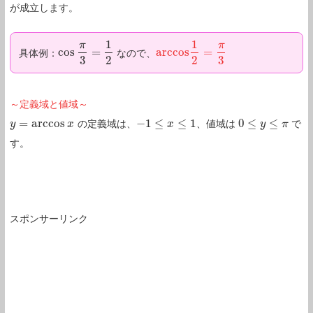
が成立します。
1
1
π
π
cos
=
a
r
c
c
o
s
=
具体例：
なので、
cos
π
3
=
1
2
a
r
c
c
o
s
1
2
=
π
3
3
2
2
3
～定義域と値域～
=
a
r
c
c
o
s
−
1
≤
≤
1
0
≤
≤
の定義域は、
、値域は
で
y
y
=
a
r
c
c
o
s
x
x
−
1
≤
x
≤
1
x
0
≤
y
≤
π
y
π
す。
スポンサーリンク