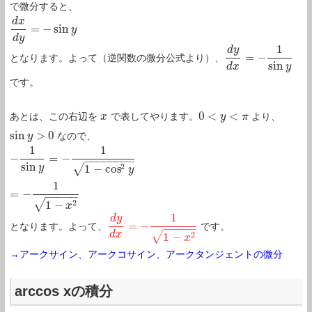
で微分すると、
d
x
=
−
sin
d
x
d
y
=
−
sin
y
y
d
y
1
d
y
=
−
となります。よって（逆関数の微分公式より）、
d
y
d
x
=
−
1
sin
y
sin
d
x
y
です。
0
<
<
あとは、この右辺を
で表してやります。
より、
x
x
0
<
y
<
π
y
π
sin
>
0
なので、
sin
y
y
>
0
1
1
−
=
−
−
1
sin
y
=
−
1
1
−
cos
2
y
=
−
1
1
−
x
2
−
−
−
−
−
−
−
−
sin
2
√
y
1
−
cos
y
1
=
−
−
−
−
−
−
√
2
1
−
x
1
d
y
=
−
となります。よって、
です。
d
y
d
x
=
−
1
1
−
x
2
−
−
−
−
−
√
d
x
2
1
−
x
→アークサイン、アークコサイン、アークタンジェントの微分
arccos xの積分