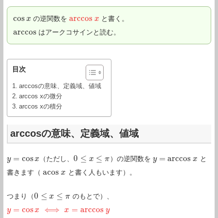
cos
a
r
c
c
o
s
の逆関数を
と書く。
cos
x
x
a
r
c
c
o
s
x
x
a
r
c
c
o
s
はアークコサインと読む。
a
r
c
c
o
s
目次
arccosの意味、定義域、値域
arccos xの微分
arccos xの積分
arccosの意味、定義域、値域
=
cos
0
≤
≤
=
a
r
c
c
o
s
（ただし、
）の逆関数を
と
y
y
=
cos
x
x
0
≤
x
≤
π
x
π
y
y
=
a
r
c
c
o
s
x
x
a
c
o
s
書きます（
と書く人もいます）。
a
c
o
s
x
x
0
≤
≤
つまり（
のもとで）、
0
≤
x
≤
π
x
π
=
cos
⟺
=
a
r
c
c
o
s
y
y
=
cos
x
⟺
x
x
=
a
r
c
c
o
s
x
y
y