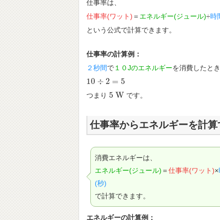
仕事率は、
仕事率(ワット)
＝
エネルギー(ジュール)
÷
時
という公式で計算できます。
仕事率の計算例：
２秒間
で
１０Jのエネルギー
を消費したと
10
÷
2
=
5
10
÷
2
=
5
5
W
つまり
です。
5
W
仕事率からエネルギーを計算
消費エネルギーは、
エネルギー(ジュール)
＝
仕事率(ワット)
×
(秒)
で計算できます。
エネルギーの計算例：