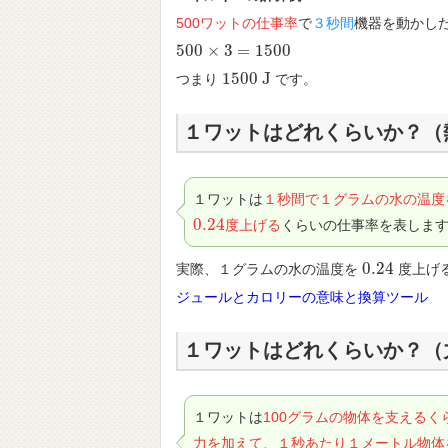
500ワットの仕事率
で
３秒間
機器を動かし
500
×
3
=
1500
500
×
3
=
1500
1500
J
つまり
です。
1500
J
１ワットはどれくらいか？（
１ワットは
１秒間で１グラムの水の温度
0.24
度上げる
くらいの仕事率を表しま
0.24
0.24
実際、１グラムの水の温度を
度上げ
0.24
ジュールとカロリーの意味と換算ツール
１ワットはどれくらいか？（
１ワットは
100グラムの物体を支えるく
力を加えて、１秒あたり１メートル物体