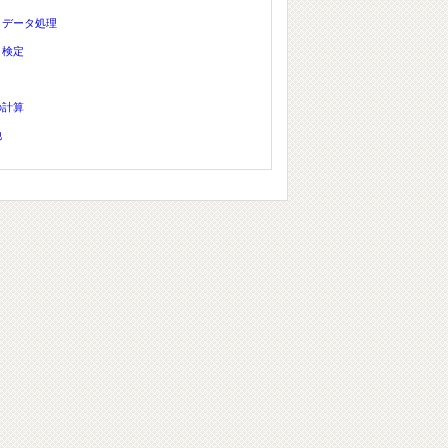
、データ処理
、検定
の計算
他