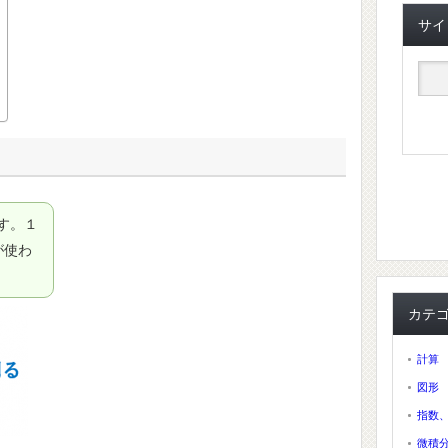
サイ
す。１
が使わ
カテ
計算
図形
指数
微積