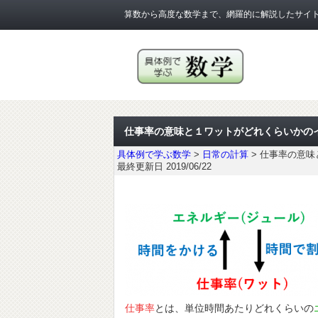
算数から高度な数学まで、網羅的に解説したサイ
仕事率の意味と１ワットがどれくらいかの
具体例で学ぶ数学
>
日常の計算
>
仕事率の意味
最終更新日 2019/06/22
仕事率
とは、単位時間あたりどれくらいの