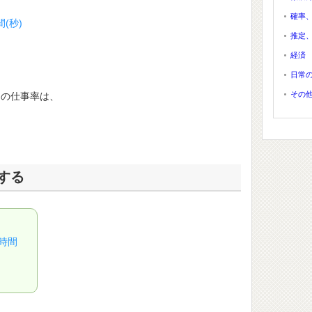
確率
間(秒)
推定
経済
日常
その
きの仕事率は、
する
時間