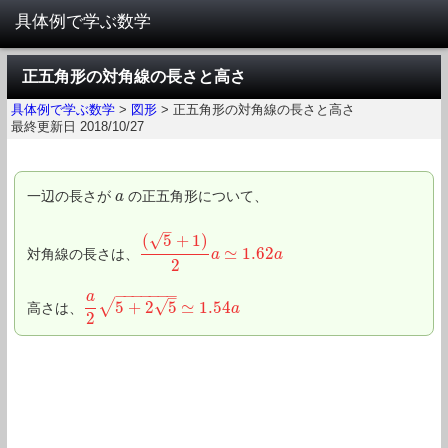
正五角形の対角線の長さと高さ
具体例で学ぶ数学
>
図形
>
正五角形の対角線の長さと高さ
最終更新日 2018/10/27
一辺の長さが
の正五角形について、
a
a
–
√
(
5
+
1
)
≃
1.62
対角線の長さは、
(
5
+
1
)
2
a
≃
1.62
a
a
a
2
−
−
−
−
−
−
−
–
a
√
√
5
+
2
5
≃
1.54
高さは、
a
2
5
+
2
5
≃
1.54
a
a
2