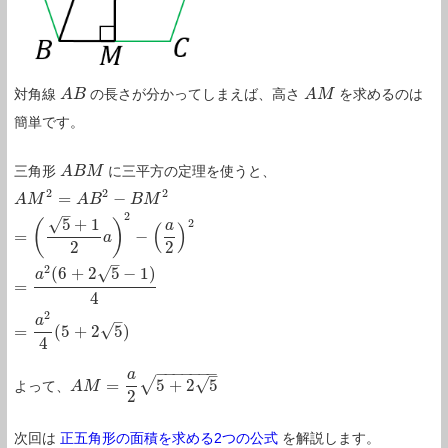
対角線
の長さが分かってしまえば、高さ
を求めるのは
A
A
B
B
A
A
M
M
簡単です。
三角形
に三平方の定理を使うと、
A
A
B
B
M
M
2
2
2
=
−
A
A
M
M
2
=
A
B
2
A
−
B
B
M
2
=
(
5
B
+
M
1
2
a
)
2
−
(
a
2
)
2
=
a
2
(
6
+
2
5
−
1
)
4
=
a
2
4
(
5
+
2
5
)
–
2
√
5
+
1
2
(
)
a
(
)
=
−
a
2
2
–
2
√
(
6
+
2
5
−
1
)
a
=
4
2
–
a
√
=
(
5
+
2
5
)
4
−
−
−
−
−
−
−
–
a
√
√
=
5
+
2
5
よって、
A
A
M
M
=
a
2
5
+
2
5
2
次回は
正五角形の面積を求める2つの公式
を解説します。