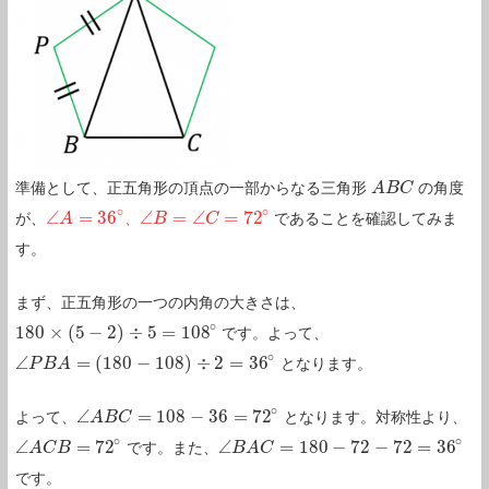
準備として、正五角形の頂点の一部からなる三角形
の角度
A
A
B
B
C
C
∘
∘
∠
=
36
∠
=
∠
=
72
が、
、
であることを確認してみま
∠
A
A
=
36
∘
∠
B
B
=
∠
C
=
C
72
∘
す。
まず、正五角形の一つの内角の大きさは、
∘
180
×
(
5
−
2
)
÷
5
=
108
です。よって、
180
×
(
5
−
2
)
÷
5
=
108
∘
∘
∠
=
(
180
−
108
)
÷
2
=
36
となります。
∠
P
P
B
B
A
A
=
(
180
−
108
)
÷
2
=
36
∘
∘
∠
=
108
−
36
=
72
よって、
となります。対称性より、
∠
A
A
B
B
C
C
=
108
−
36
=
72
∘
∘
∘
∠
=
72
∠
=
180
−
72
−
72
=
36
です。また、
∠
A
A
C
C
B
B
=
72
∘
∠
B
B
A
A
C
C
=
180
−
72
−
72
=
36
∘
です。