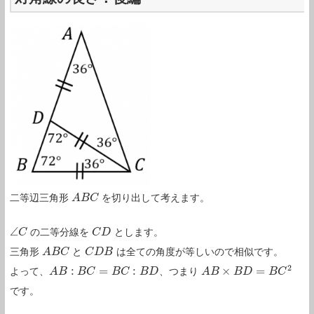
二等辺三角形
を切り出して考えます。
A
A
B
B
C
C
∠
の二等分線を
とします。
∠
C
C
C
C
D
D
三角形
と
は全ての角度が等しいので相似です。
A
A
B
B
C
C
C
C
D
D
B
B
2
:
=
:
×
=
よって、
、つまり
A
A
B
B
:
B
C
B
=
B
C
C
:
B
D
B
C
B
D
A
A
B
B
×
B
D
=
B
B
D
C
2
B
C
です。