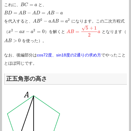
=
これに、
と、
B
B
C
C
=
a
a
=
−
=
−
B
B
D
D
=
A
B
−
A
A
D
B
=
A
B
A
−
a
D
A
B
a
2
2
−
=
を代入すると、
になります。この二次方程式
A
A
B
B
2
−
a
A
B
a
=
A
a
B
2
a
–
√
5
+
1
2
2
−
−
=
0
=
（
）を解くと
となります（
x
x
2
−
a
x
a
−
a
x
2
=
0
a
A
A
B
B
=
5
+
1
2
a
a
2
>
0
を使った）。
A
A
B
B
>
0
なお、後編部分は
cos72度、sin18度の2通りの求め方
でやったこと
とほぼ同じです。
正五角形の高さ