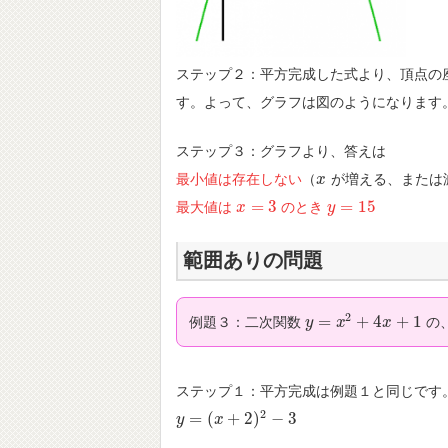
ステップ２：平方完成した式より、頂点の
す。よって、グラフは図のようになります
ステップ３：グラフより、答えは
最小値は存在しない
（
が増える、または
x
x
=
3
=
15
最大値は
のとき
x
x
=
3
y
y
=
15
範囲ありの問題
2
=
+
4
+
1
例題３：二次関数
の
y
y
=
x
2
+
x
4
x
+
1
x
ステップ１：平方完成は例題１と同じです
2
=
(
+
2
)
−
3
y
y
=
(
x
+
2
x
)
2
−
3