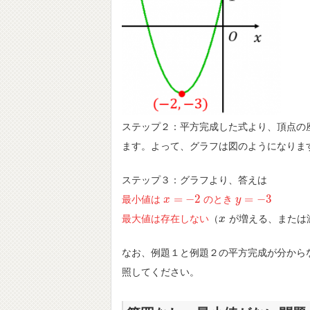
ステップ２：平方完成した式より、頂点の
ます。よって、グラフは図のようになりま
ステップ３：グラフより、答えは
=
−
2
=
−
3
最小値は
のとき
x
x
=
−
2
y
y
=
−
3
最大値は存在しない
（
が増える、または
x
x
なお、例題１と例題２の平方完成が分から
照してください。