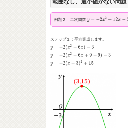
範囲なし、最小値がない問題
2
=
−
2
+
12
−
例題２：二次関数
y
y
=
−
2
x
2
+
x
12
x
−
3
x
ステップ１：平方完成します。
2
=
−
2
(
−
6
)
−
3
y
y
=
−
2
(
x
2
−
6
x
x
)
−
3
x
2
=
−
2
(
−
6
+
9
−
9
)
−
3
y
y
=
−
2
(
x
2
−
6
x
x
+
9
−
9
)
x
−
3
2
=
−
2
(
−
3
)
+
15
y
y
=
−
2
(
x
−
3
)
x
2
+
15