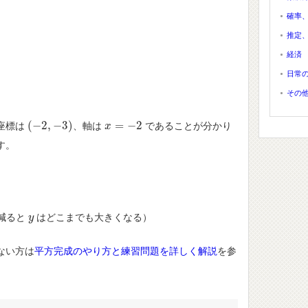
確率
推定
経済
日常
その
(
−
2
,
−
3
)
=
−
2
座標は
、軸は
であることが分かり
(
−
2
,
−
3
)
x
x
=
−
2
す。
減ると
はどこまでも大きくなる）
y
y
ない方は
平方完成のやり方と練習問題を詳しく解説
を参