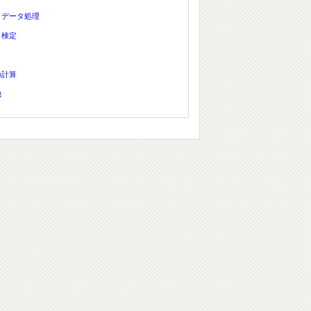
、データ処理
、検定
の計算
他