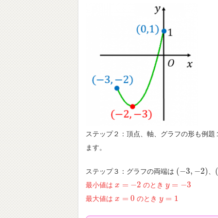
ステップ２：頂点、軸、グラフの形も例題
ます。
(
−
3
,
−
2
)
ステップ３：グラフの両端は
、
(
−
3
,
−
2
)
(
=
−
2
=
−
3
最小値は
のとき
x
x
=
−
2
y
y
=
−
3
=
0
=
1
最大値は
のとき
x
x
=
0
y
y
=
1