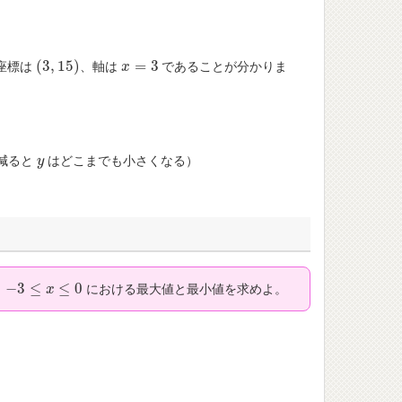
(
3
,
15
)
=
3
座標は
、軸は
であることが分かりま
(
3
,
15
)
x
x
=
3
。
減ると
はどこまでも小さくなる）
y
y
−
3
≤
≤
0
、
における最大値と最小値を求めよ。
−
3
≤
x
≤
0
x
。