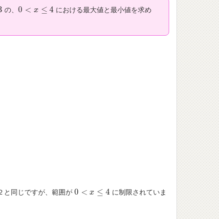
3
0
<
≤
4
の、
における最大値と最小値を求め
0
<
x
≤
4
x
。
0
<
≤
4
２と同じですが、範囲が
に制限されていま
0
<
x
≤
4
x