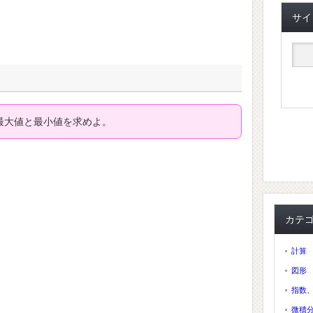
サイ
最大値と最小値を求めよ。
カテ
計算
図形
指数
微積