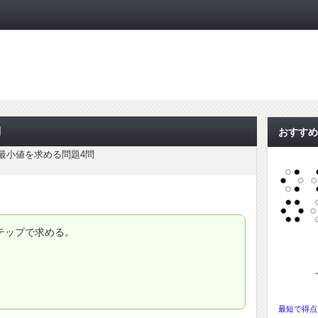
ト
問
おすすめ
最小値を求める問題4問
テップで求める。
最短で得点