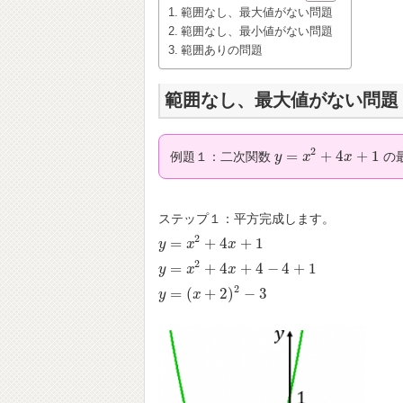
範囲なし、最大値がない問題
範囲なし、最小値がない問題
範囲ありの問題
範囲なし、最大値がない問題
2
=
+
4
+
1
例題１：二次関数
の
y
y
=
x
2
+
x
4
x
+
1
x
ステップ１：平方完成します。
2
=
+
4
+
1
y
y
=
x
2
+
x
4
x
+
1
x
2
=
+
4
+
4
−
4
+
1
y
y
=
x
2
+
x
4
x
+
4
−
4
x
+
1
2
=
(
+
2
)
−
3
y
y
=
(
x
+
2
x
)
2
−
3