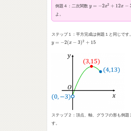
2
=
−
2
+
12
−
例題４：二次関数
y
y
=
−
2
x
2
+
x
12
x
−
3
x
よ。
ステップ１：平方完成は例題１と同じです
2
=
−
2
(
−
3
)
+
15
y
y
=
−
2
(
x
−
3
)
x
2
+
15
ステップ２：頂点、軸、グラフの形も例題
す。