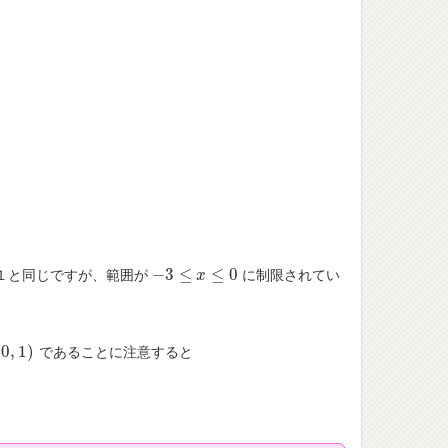
−
3
≤
≤
0
１と同じですが、範囲が
に制限されてい
−
3
≤
x
≤
0
x
(
0
,
1
)
であることに注意すると
0
,
1
)