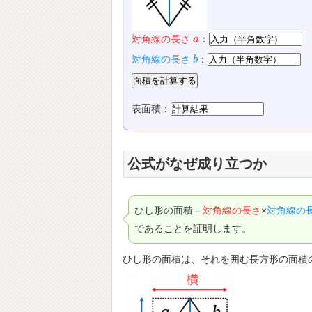
対角線の長さ
：
a
a
対角線の長さ
：
b
b
表面積：
公式がなぜ成り立つか
ひし形の面積＝
対角線の長さ
×
対角線の
であることを証明します。
ひし形の面積は、それを囲む長方形の面積