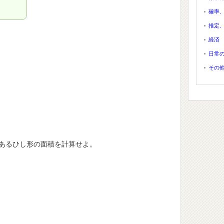
確率
推定
経済
日常
その
あるひし形の面積を計算せよ。