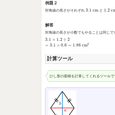
例題２
3.1
c
m
1.2
c
対角線の長さがそれぞれ
と
3.1
c
m
1.2
c
m
解答
対角線の長さが小数でもやることは同じで
3.1
×
1.2
÷
2
3.1
×
1.2
÷
2
=
3.1
×
0.6
=
1.86
c
m
2
2
=
3.1
×
0.6
=
1.86
c
m
計算ツール
ひし形の面積を計算してくれるツールで