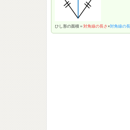
ひし形の面積＝
対角線の長さ
×
対角線の