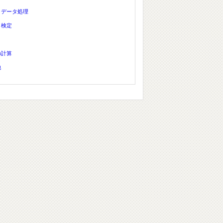
、データ処理
、検定
の計算
他