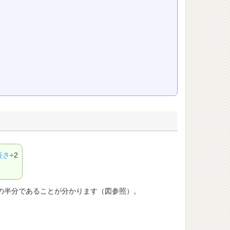
長さ
÷2
の半分であることが分かります（図参照）。