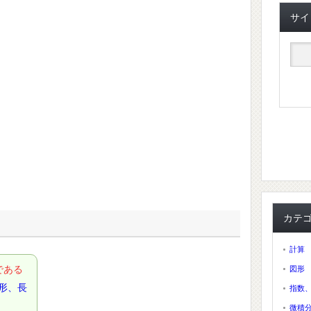
サイ
カテ
計算
である
図形
形、長
指数
微積