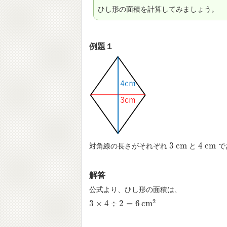
ひし形の面積を計算してみましょう。
例題１
3
c
m
4
c
m
対角線の長さがそれぞれ
と
で
3
c
m
4
c
m
解答
公式より、ひし形の面積は、
2
3
×
4
÷
2
=
6
c
m
3
×
4
÷
2
=
6
c
m
2