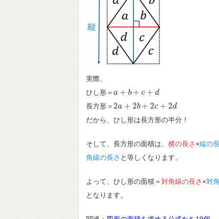
実際、
+
+
+
ひし形＝
a
a
+
b
+
b
c
+
d
c
d
2
+
2
+
2
+
2
長方形＝
2
a
a
+
2
b
+
b
2
c
+
2
d
c
d
だから、ひし形は長方形の半分！
そして、長方形の面積は、
横の長さ
×
縦の
角線の長さ
と等しくなります。
よって、ひし形の面積＝
対角線の長さ
×
対
となります。