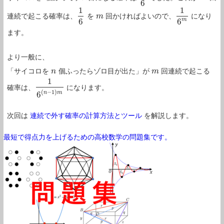
6
1
1
連続で起こる確率は、
を
回かければよいので、
になり
1
6
m
m
1
6
m
m
6
6
ます。
より一般に、
「サイコロを
個ふったらゾロ目が出た」が
回連続で起こる
n
n
m
m
1
確率は、
になります。
1
6
(
n
−
1
)
m
(
−
1
)
n
m
6
次回は
連続で外す確率の計算方法とツール
を解説します。
最短で得点力を上げるための高校数学の問題集です。