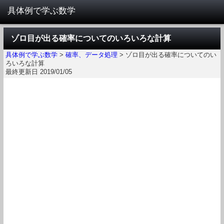
ゾロ目が出る確率についてのいろいろな計算
具体例で学ぶ数学
>
確率、データ処理
>
ゾロ目が出る確率についてのい
ろいろな計算
最終更新日 2019/01/05