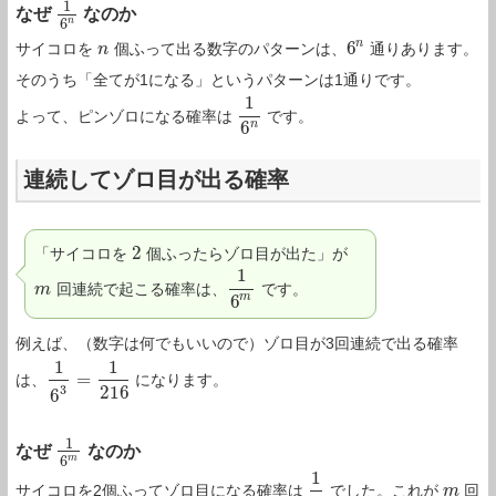
1
なぜ
なのか
1
6
n
6
n
n
6
サイコロを
個ふって出る数字のパターンは、
通りあります。
n
n
6
n
そのうち「全てが1になる」というパターンは1通りです。
1
よって、ピンゾロになる確率は
です。
1
6
n
n
6
連続してゾロ目が出る確率
2
「サイコロを
個ふったらゾロ目が出た」が
2
1
回連続で起こる確率は、
です。
m
m
1
6
m
m
6
例えば、（数字は何でもいいので）ゾロ目が3回連続で出る確率
1
1
=
は、
になります。
1
6
3
=
1
216
216
3
6
1
なぜ
なのか
1
6
m
6
m
1
サイコロを2個ふってゾロ目になる確率は
でした。これが
回
1
6
m
m