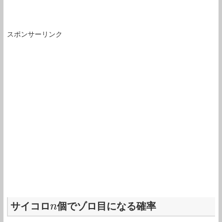
スポンサーリンク
サイコロ
個でゾロ目になる確率
n
n