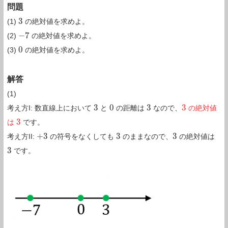
問題
3
(1)
の絶対値を求めよ。
3
−
7
(2)
の絶対値を求めよ。
−
7
0
(3)
の絶対値を求めよ。
0
解答
(1)
3
0
3
3
考え方I: 数直線上において
と
の距離は
なので、
の絶対値
3
0
3
3
3
は
です。
3
+
3
3
3
考え方II:
の符号をなくしても
のままなので、
の絶対値は
+
3
3
3
3
です。
3