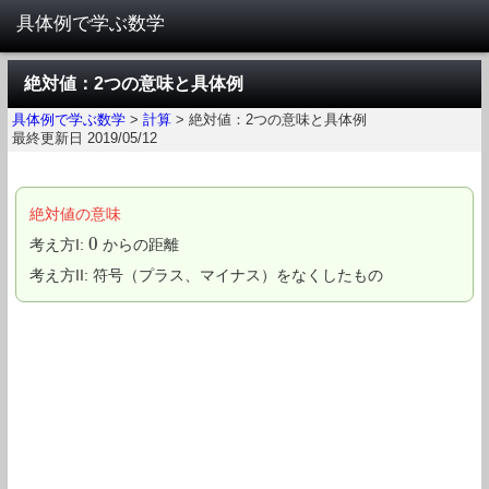
絶対値：2つの意味と具体例
具体例で学ぶ数学
>
計算
>
絶対値：2つの意味と具体例
最終更新日 2019/05/12
絶対値の意味
0
考え方I:
からの距離
0
考え方II: 符号（プラス、マイナス）をなくしたもの