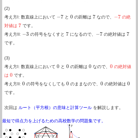
(2)
−
7
0
7
−
7
考え方I: 数直線上において
と
の距離は
なので、
の絶
−
7
0
7
−
7
7
対値は
です。
7
−
3
7
−
7
7
考え方II:
の符号をなくすと
になるので、
の絶対値は
−
3
7
−
7
7
です。
(3)
0
0
0
0
考え方I: 数直線上において
と
の距離は
なので、
の絶対値
0
0
0
0
0
は
です。
0
0
0
0
0
考え方II:
の符号をなくしても
のままなので、
の絶対値は
0
0
0
0
です。
次回は
ルート（平方根）の意味と計算ツール
を解説します。
最短で得点力を上げるための高校数学の問題集です。