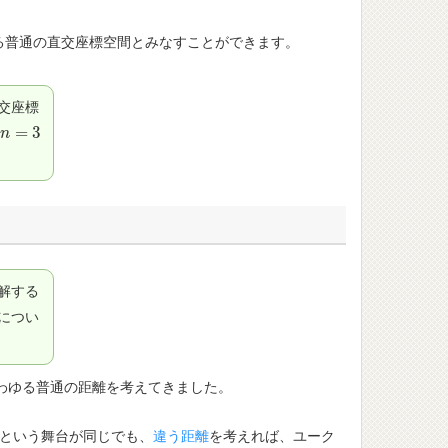
る普通の直交座標空間とみなすことができます。
交座標
=
3
（
n
n
=
3
解する
につい
わゆる普通の距離を考えてきました。
という舞台が同じでも、
違う距離
を考えれば、ユーク