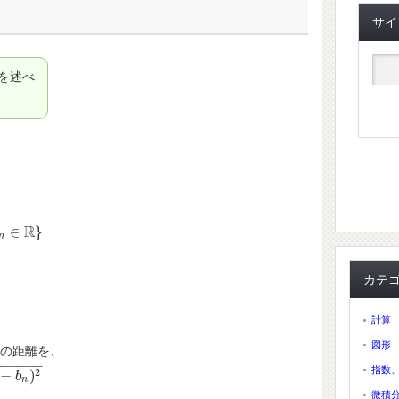
サイ
を述べ
R
∈
}
n
カテ
計算
図形
の距離を、
−
−
−
−
−
−
指数
2
−
)
b
n
微積