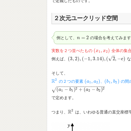
で定義したものです。
２次元ユークリッド空間
=
2
例として、
の場合を考えてみます
n
n
=
2
(
,
)
実数を２つ並べたもの
全体の集
(
x
x
1
,
x
2
x
)
1
2
–
√
(
3
,
2
)
,
(
−
1
,
3.14
)
,
(
2
,
−
)
例えば、
な
(
3
,
2
)
,
(
−
1
,
3.14
)
,
(
2
,
−
e
)
e
そして、
2
R
(
,
)
(
,
)
の２つの要素
、
の間
R
2
(
a
a
1
,
a
a
2
)
(
b
b
1
,
b
b
2
)
1
2
1
2
−
−
−
−
−
−
−
−
−
−
−
−
−
−
−
−
−
−
2
2
√
(
−
)
+
(
−
)
(
a
1
−
a
b
1
)
2
+
b
(
a
2
−
b
2
)
2
a
b
1
1
2
2
で定めます。
2
R
つまり、
は、いわゆる普通の直交座標
R
2