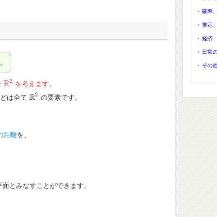
確率
推定
経済
日常
。
その
2
R
合
を考えます。
R
2
2
R
どは全て
の要素です。
R
2
の距離
を、
平面とみなすことができます。