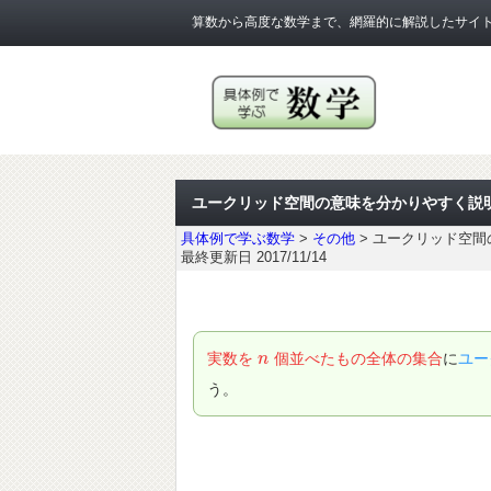
算数から高度な数学まで、網羅的に解説したサイ
ユークリッド空間の意味を分かりやすく説
具体例で学ぶ数学
>
その他
>
ユークリッド空間
最終更新日 2017/11/14
実数を
個並べたもの全体の集合
に
ユー
n
n
う。