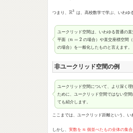
3
R
つまり、
は、高校数学で学ぶ、いわゆ
R
3
ユークリッド空間は、いわゆる普通の直
=
2
平面（
の場合）や直交座標空間
n
n
=
2
の場合）を一般化したものと言えます。
非ユークリッド空間の例
ユークリッド空間について、より深く理
ために、ユークリッド空間ではない空間
ても紹介します。
ここまでは、ユークリッド距離という、い
しかし、
実数を
個並べたもの全体の集合
n
n