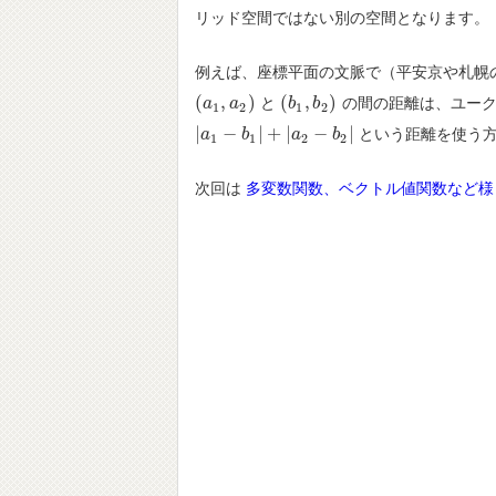
リッド空間ではない別の空間となります。
例えば、座標平面の文脈で（平安京や札幌
(
,
)
(
,
)
と
の間の距離は、ユーク
(
a
a
1
,
a
a
2
)
(
b
b
1
,
b
b
2
)
1
2
1
2
|
−
|
+
|
−
|
という距離を使う
|
a
a
1
−
b
1
b
|
+
|
a
2
−
b
a
2
|
b
1
1
2
2
次回は
多変数関数、ベクトル値関数など様