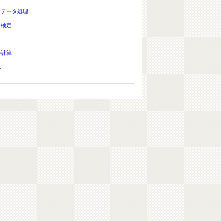
、データ処理
、検定
の計算
他