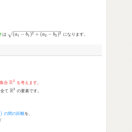
−
−
−
−
−
−
−
−
−
−
−
−
−
−
−
−
−
−
2
2
√
(
−
)
+
(
−
)
さ
は
になります。
(
a
1
−
a
b
1
)
2
+
b
(
a
2
−
b
2
)
2
a
b
1
1
2
2
3
R
集合
を考えます。
R
3
3
R
は全て
の要素です。
R
3
)
の間の距離
を、
)
−
2