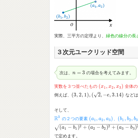
実際、三平方の定理より、
緑色の線分の長
３次元ユークリッド空間
=
3
次は、
の場合を考えてみます。
n
n
=
3
(
,
,
)
実数を３つ並べたもの
全体の
(
x
x
1
,
x
2
x
,
x
3
x
)
1
2
3
–
√
(
3
,
2
,
1
)
,
(
2
,
−
,
3.14
)
例えば、
など
(
3
,
2
,
1
)
,
(
2
,
−
e
,
3.14
)
e
そして、
3
R
(
,
,
)
(
,
,
の２つの要素
、
R
3
(
a
a
1
,
a
a
2
,
a
3
a
)
(
b
b
1
,
b
b
2
,
b
b
3
1
2
3
1
2
3
−
−
−
−
−
−
−
−
−
−
−
−
−
−
−
−
−
−
−
−
−
−
−
−
−
−
−
2
2
√
(
−
)
+
(
−
)
+
(
−
)
(
a
1
−
a
b
1
)
2
+
b
(
a
2
−
b
2
)
2
a
+
(
a
3
−
b
b
3
)
2
a
b
1
1
2
2
3
3
で定めます。