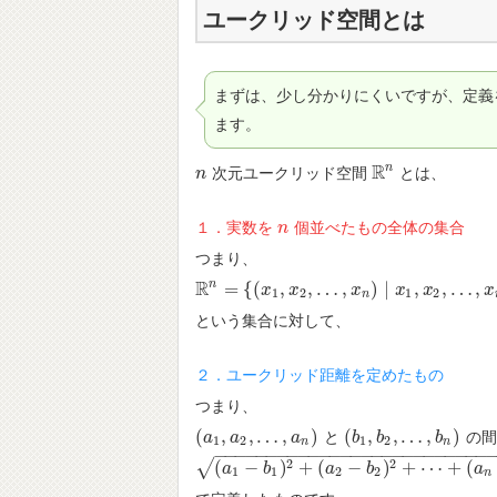
ユークリッド空間とは
まずは、少し分かりにくいですが、定義
ます。
R
n
次元ユークリッド空間
とは、
n
n
R
n
１．実数を
個並べたもの全体の集合
n
n
つまり、
R
n
=
{
(
,
,
…
,
)
∣
,
,
…
,
R
n
=
{
(
x
1
,
x
x
2
,
…
x
,
x
n
)
∣
x
1
,
x
x
2
,
…
,
x
x
n
∈
R
x
}
x
1
2
1
2
n
という集合に対して、
２．ユークリッド距離を定めたもの
つまり、
(
,
,
…
,
)
(
,
,
…
,
)
と
の間
(
a
a
1
,
a
a
2
,
…
,
a
n
)
a
(
b
b
1
,
b
b
2
,
…
,
b
n
)
b
1
2
1
2
n
n
−
−
−
−
−
−
−
−
−
−
−
−
−
−
−
−
−
−
−
−
−
−
−
−
−
−
2
2
√
(
−
)
+
(
−
)
+
⋯
+
(
(
a
1
−
a
b
1
)
2
+
b
(
a
2
−
b
2
)
2
a
+
⋯
+
(
b
a
n
−
b
n
)
2
a
1
1
2
2
n