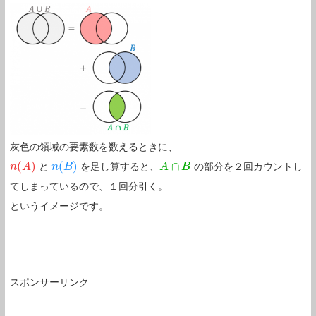
灰色の領域の要素数を数えるときに、
(
)
(
)
∩
と
を足し算すると、
の部分を２回カウントし
n
n
(
A
A
)
n
n
(
B
B
)
A
A
∩
B
B
てしまっているので、１回分引く。
というイメージです。
スポンサーリンク