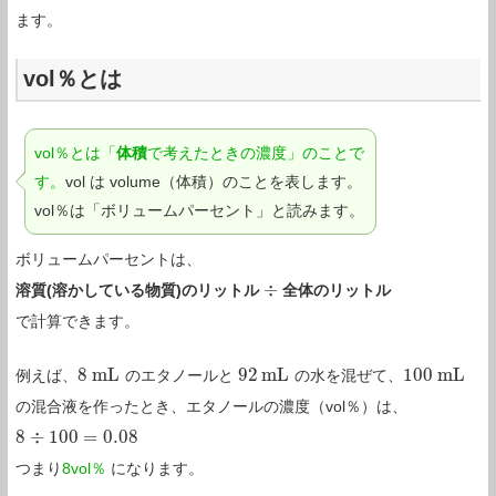
ます。
vol％とは
vol％とは「
体積
で考えたときの濃度」のことで
す。
vol は volume（体積）のことを表します。
vol％は「ボリュームパーセント」と読みます。
ボリュームパーセントは、
÷
溶質(溶かしている物質)のリットル
全体のリットル
÷
で計算できます。
8
m
L
92
m
L
100
m
L
例えば、
のエタノールと
の水を混ぜて、
8
m
L
92
m
L
100
m
L
の混合液を作ったとき、エタノールの濃度（vol％）は、
8
÷
100
=
0.08
8
÷
100
=
0.08
つまり
8vol％
になります。