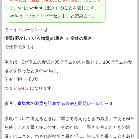
す。
wt は weight（重さ）のことを表します。
wt％は「ウェイトパーセント」と読みます。
ウェイトパーセントは、
÷
溶質(溶かしている物質)の重さ
全体の重さ
÷
で計算できます。
例えば、5グラムの食塩と95グラムの水を混ぜて、100グラムの食
塩水を作ったときのwt％は、
5
÷
100
=
0.05
5
÷
100
=
0.05
つまり
5wt％
になります。
参考：
食塩水の濃度を計算する方法と問題レベル１～３
濃度について考えるときは「重さで考えたときの濃度」であるwt％
を使うことが最も多いです。そのため、「重さで考えたときの濃
度」のことを、わざわざwt％と書かずに、単に％と書くこともあり