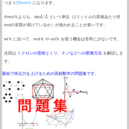
つまり
20mol％
になります。
m
o
l
/
※mol％よりも、
という単位（1リットルの溶液あたり何
m
o
l
/
L
L
molの溶質が溶けているか）が使われることが多いです。
wt％ に比べて、mol％ や vol％ を使う機会は非常に少ないです。
次回は
ミクロンの意味とミリ、ナノなどへの変換方法
を解説しま
す。
最短で得点力を上げるための高校数学の問題集です。