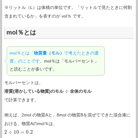
※リットル（L）は体積の単位です。「リットルで見たときに何割
含まれているか」を表すのが vol％ です。
mol％とは
mol％とは「
物質量（モル）
で考えたときの濃
度」のことです。
mol％は「モルパーセント」
と読むことが多いです。
モルパーセントは、
÷
溶質(溶かしている物質)のモル
全体のモル
÷
で計算できます。
例えば、2mol の物質Aと、8mol の物質Bを混ぜてできた混合液に
おける、物質Aのmol％は、
2
÷
10
=
0.2
2
÷
10
=
0.2