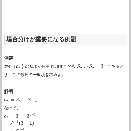
場合分けが重要になる例題
例題
n
{
}
=
3
数列
の初項から第
項までの和
が
であると
{
a
a
n
}
n
n
S
S
n
S
S
n
=
3
n
n
n
n
き、この数列の一般項を求めよ。
解答
=
−
a
a
n
=
S
n
S
−
S
n
−
1
S
−
1
n
n
n
なので、
−
1
n
n
=
3
−
3
a
a
n
=
3
n
−
3
n
−
1
=
3
n
−
1
(
3
−
1
)
=
2
⋅
3
n
−
1
n
−
1
n
=
3
(
3
−
1
)
−
1
n
=
2
⋅
3