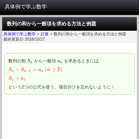
数列の和から一般項を求める方法と例題
具体例で学ぶ数学
>
計算
>
数列の和から一般項を求める方法と例題
最終更新日 2018/10/27
数列の和
から一般項
を求めるときには、
S
S
n
a
a
n
n
n
−
=
(
≥
2
)
S
S
n
−
S
n
S
−
1
=
a
n
(
n
≥
a
2
)
n
−
1
n
n
n
=
S
S
1
=
a
1
a
1
1
という2つの公式を使う。場合分けを忘れないように！