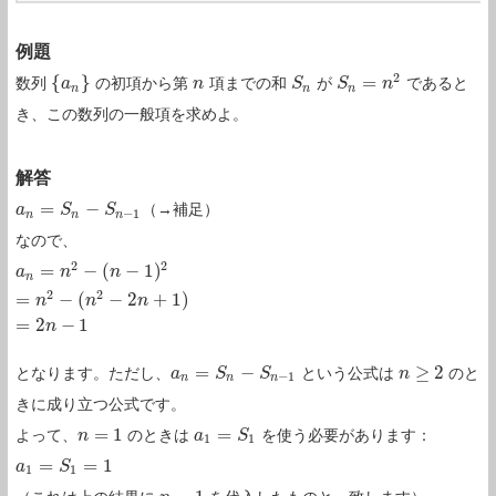
例題
2
{
}
=
数列
の初項から第
項までの和
が
であると
{
a
a
n
}
n
n
S
S
n
S
S
n
=
n
2
n
n
n
n
き、この数列の一般項を求めよ。
解答
=
−
（→補足）
a
a
n
=
S
n
S
−
S
n
−
1
S
−
1
n
n
n
なので、
2
2
=
−
(
−
1
)
a
a
n
=
n
2
−
n
(
n
−
1
)
2
n
=
n
2
−
(
n
2
−
2
n
+
1
)
=
2
n
−
1
n
2
2
=
−
(
−
2
+
1
)
n
n
n
=
2
−
1
n
=
−
≥
2
となります。ただし、
という公式は
のと
a
a
n
=
S
n
S
−
S
n
−
1
S
n
n
≥
2
−
1
n
n
n
きに成り立つ公式です。
=
1
=
よって、
のときは
を使う必要があります：
n
n
=
1
a
a
1
=
S
1
S
1
1
=
=
1
a
a
1
=
S
1
S
=
1
1
1