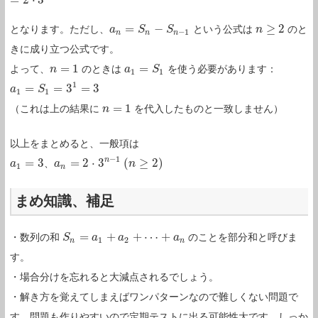
=
−
≥
2
となります。ただし、
という公式は
のと
a
a
n
=
S
n
S
−
S
n
−
1
S
n
n
≥
2
−
1
n
n
n
きに成り立つ公式です。
=
1
=
よって、
のときは
を使う必要があります：
n
n
=
1
a
a
1
=
S
1
S
1
1
1
=
=
3
=
3
a
a
1
=
S
1
S
=
3
1
=
3
1
1
=
1
（これは上の結果に
を代入したものと一致しません）
n
n
=
1
以上をまとめると、一般項は
−
1
n
=
3
=
2
⋅
3
(
≥
2
)
、
a
a
1
=
3
a
a
n
=
2
⋅
3
n
−
1
(
n
≥
2
)
n
1
n
まめ知識、補足
=
+
+
⋯
+
・数列の和
のことを部分和と呼びま
S
S
n
=
a
1
+
a
a
2
+
⋯
a
+
a
n
a
1
2
n
n
す。
・場合分けを忘れると大減点されるでしょう。
・解き方を覚えてしまえばワンパターンなので難しくない問題で
す。問題も作りやすいので定期テストに出る可能性大です、しっか