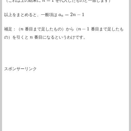
=
1
（これは上の結果に
を代入したものと一致します）
n
n
=
1
=
2
−
1
以上をまとめると、一般項は
a
a
n
=
2
n
−
1
n
n
−
1
補足：（
番目まで足したもの）から（
番目まで足したも
n
n
n
n
−
1
の）を引くと
番目になるというわけです。
n
n
スポンサーリンク