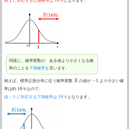
1
16
値
に対応する上側確率は
％
となります。
1
16
同様に、確率変数が、ある値より小さくなる確
率のことを
下側確率
と言います。
−
1
例えば、標準正規分布に従う確率変数
の値が
より小さい確
X
X
−
1
16
率は約
％なので、
16
−
1
16
値
に対応する下側確率は
％
となります。
−
1
16