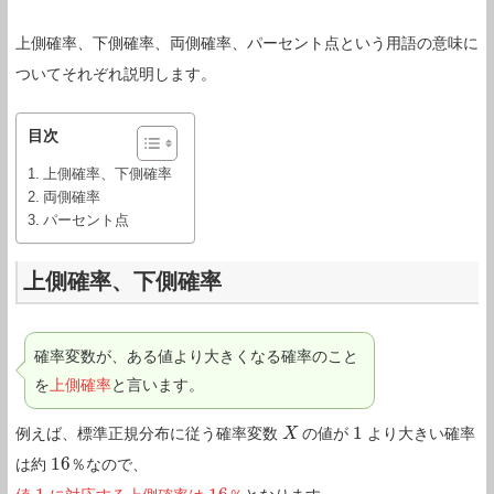
上側確率、下側確率、両側確率、パーセント点という用語の意味に
ついてそれぞれ説明します。
目次
上側確率、下側確率
両側確率
パーセント点
上側確率、下側確率
確率変数が、ある値より大きくなる確率のこと
を
上側確率
と言います。
1
例えば、標準正規分布に従う確率変数
の値が
より大きい確率
X
X
1
16
は約
％なので、
16