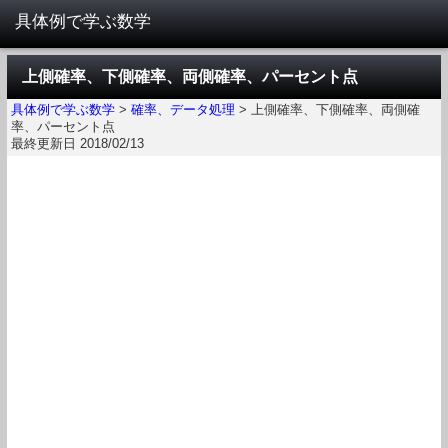
上側確率、下側確率、両側確率、パーセント点
具体例で学ぶ数学
>
確率、データ処理
>
上側確率、下側確率、両側確
率、パーセント点
最終更新日 2018/02/13