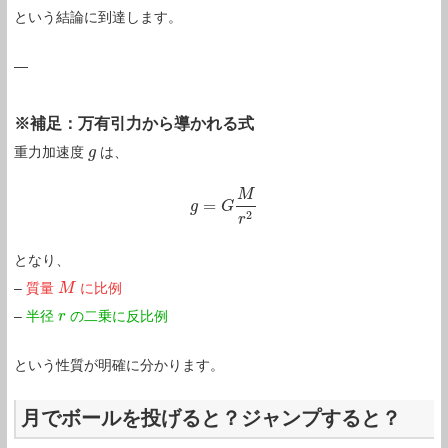
という結論に到達します。
—
※補足：万有引力から導かれる式
重力加速度
は、
g
g
M
=
g
g
=
G
G
M
r
2
2
r
となり、
–
質量
に比例
M
M
–
半径
の二乗に反比例
r
r
という性質が明確に分かります。
月でボールを投げると？ジャンプすると？