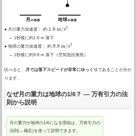
2
1.6
m
/
s
● 月の重力加速度： 約
1.6
m
/
s
2
→ 1秒後に約1.6 m 落下
2
9.8
m
/
s
● 地球の重力加速度： 約
9.8
m
/
s
2
→ 1秒後に約9.8 m 落下（空気抵抗無視）
比べると、
月では落下スピードが非常にゆっくり
であることが分か
ります。
なぜ月の重力は地球の1/6？ ― 万有引力の法
則から説明
月の重力が地球の1/6になる理由は、万有引力の
法則(→補足)を使って説明できます。