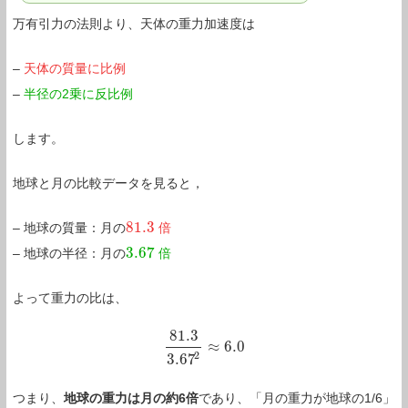
万有引力の法則より、天体の重力加速度は
–
天体の質量に比例
–
半径の2乗に反比例
します。
地球と月の比較データを見ると，
81.3
– 地球の質量：月の
倍
81.3
3.67
– 地球の半径：月の
倍
3.67
よって重力の比は、
81.3
≈
6.0
81.3
3.67
2
≈
6.0
2
3.67
つまり、
地球の重力は月の約6倍
であり、「月の重力が地球の1/6」