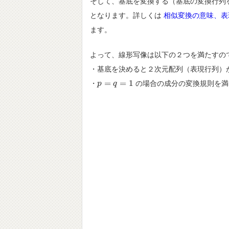
そして、基底を変換する（基底の変換行列
となります。詳しくは
相似変換の意味、表
ます。
よって、線形写像は以下の２つを満たすの
・基底を決めると２次元配列（表現行列）
=
=
1
・
の場合の成分の変換規則を満
p
p
=
q
=
q
1