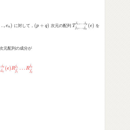
,
…
,
i
i
1
…
,
)
(
+
)
(
)
p
に対して，
次元の配列
を
n
)
e
(
p
p
+
q
)
q
T
T
j
1
,
…
,
j
q
i
1
e
,
…
,
i
p
(
e
)
n
,
…
,
j
j
1
q
次元配列の成分が
1
)
i
1
i
1
′
…
(
R
−
1
)
i
p
i
p
′
T
j
1
,
…
,
j
q
i
1
,
…
,
i
p
(
e
)
R
j
1
′
j
1
…
R
j
q
′
j
q
…
,
j
i
j
(
)
…
1
p
q
e
R
R
′
′
…
,
j
j
j
1
q
q