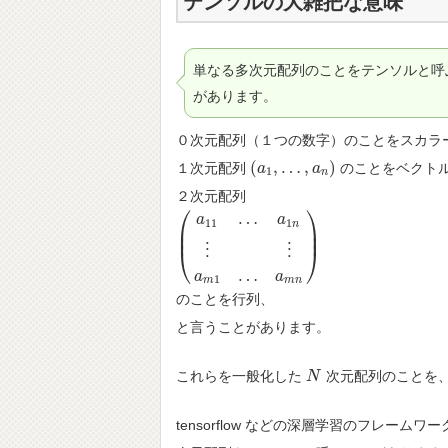
テンソルの大雑把な意味
単なる多次元配列のことをテンソルと呼
があります。
０次元配列（１つの数字）のことをスカラ
(
,
…
,
)
１次元配列
のことをベクト
(
a
a
1
,
…
,
a
n
)
a
1
n
２次元配列
⎛
⎞
…
a
a
11
1
n
⎜
⎟
⎜
⎟
(
a
11
…
a
1
n
⋮
⋮
a
m
1
…
a
m
n
)
⋮
⋮
⎝
⎠
…
a
a
1
m
m
n
のことを行列、
と言うことがあります。
これらを一般化した
次元配列のことを
N
N
tensorflow などの深層学習のフレー