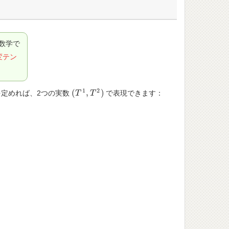
数学で
変テン
1
2
(
,
)
定めれば、2つの実数
で表現できます：
(
T
T
1
,
T
2
T
)