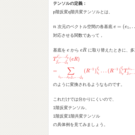
テンソルの定義：
p階反変q階共変テンソルとは、
=
(
,
次元のベクトル空間の各基底
n
n
e
e
=
(
e
1
,
e
…
,
e
1
対応させる関数であって，
基底を
から
に取り替えたときに、多
e
e
e
e
R
R
′
′
,
…
,
i
i
1
(
)
p
T
T
j
1
′
,
…
,
j
q
′
i
e
1
R
′
,
…
,
i
p
′
(
e
R
)
=
∑
i
1
,
…
,
i
p
,
j
1
,
…
,
j
q
(
R
−
′
′
,
…
,
j
j
1
q
′
∑
′
,
i
i
−
1
−
1
i
1
=
(
)
…
(
)
1
p
R
R
T
,
i
i
j
1
1
p
,
…
,
,
,
…
,
i
i
j
j
1
1
p
q
のように変換されるようなものです。
これだけでは分かりにくいので、
1階反変テンソル、
1階反変1階共変テンソル
の具体例を見てみましょう。