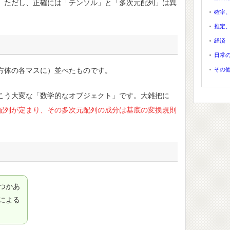
。ただし、正確には「テンソル」と「多次元配列」は異
確率
推定
経済
日常
その
方体の各マスに）並べたものです。
こう大変な「数学的なオブジェクト」です。大雑把に
配列が定まり、その多次元配列の成分は基底の変換規則
つかあ
による