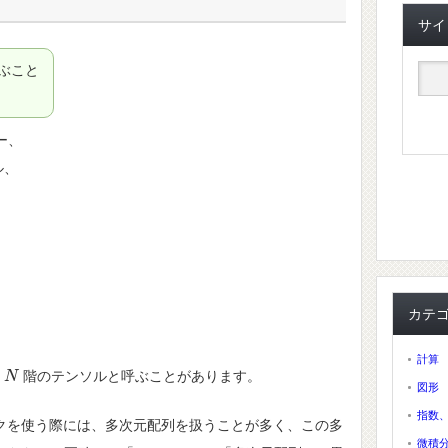
サイ
ぶこと
ー、
ル、
カテ
計算
、
階のテンソルと呼ぶことがあります。
N
N
図形
指数
ムワークを使う際には、多次元配列を扱うことが多く、この多
微積