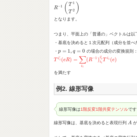
1
(
)
T
−
1
R
R
−
1
(
T
1
T
2
)
2
T
となります。
つまり、平面上の「普通の」ベクトルは以
・基底を決めると１次元配列（成分を並べ
=
1
,
=
0
・
の場合の成分の変換規則
p
p
=
1
,
q
=
0
q
∑
′
′
−
1
i
i
i
(
)
=
(
)
(
)
1
1
T
T
i
1
′
(
e
e
R
R
)
=
∑
i
1
(
R
−
1
)
R
i
1
i
1
′
T
i
1
(
T
e
)
e
1
i
1
i
1
を満たす
例2. 線形写像
線形写像は
1階反変1階共変テンソル
です
線形写像は、基底を決めると表現行列
が
A
A