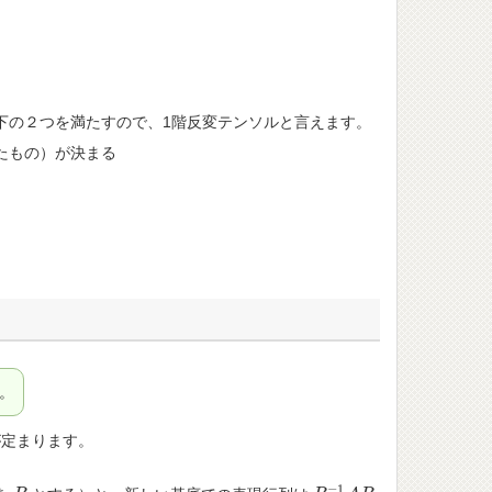
下の２つを満たすので、1階反変テンソルと言えます。
たもの）が決まる
：
。
定まります。
−
1