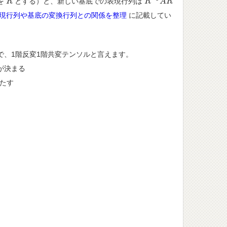
を
とする）と、新しい基底での表現行列は
R
R
R
R
−
1
A
A
R
R
現行列や基底の変換行列との関係を整理
に記載してい
で、1階反変1階共変テンソルと言えます。
が決まる
たす