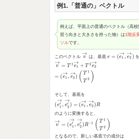
例1.「普通の」ベクトル
例えば、平面上の普通のベクトル（高校
習う向きと大きさを持った物）は
1階反
ソル
です。
→
→
→
=
(
,
)
このベクトル
は、基底
を
v
v
→
e
e
=
(
e
1
→
e
,
e
2
e
→
)
1
2
→
→
→
1
2
=
+
v
v
→
=
T
1
T
e
1
e
→
+
T
2
T
e
2
→
e
=
(
e
1
→
,
e
2
→
)
(
T
1
T
2
)
1
2
1
→
→
(
)
T
=
(
,
)
e
e
1
2
2
T
そして、基底を
→
→
→
→
′
′
(
,
)
=
(
,
)
(
e
e
1
′
→
e
,
e
2
′
→
)
=
e
(
e
1
→
e
,
e
R
2
→
)
R
1
2
1
2
のように変換すると、
→
→
1
→
(
)
T
−
1
′
′
=
(
,
)
v
v
→
=
(
e
1
e
′
→
,
e
e
2
′
→
R
)
R
−
1
(
T
1
T
2
)
1
2
2
T
となるので、新しい基底での成分は