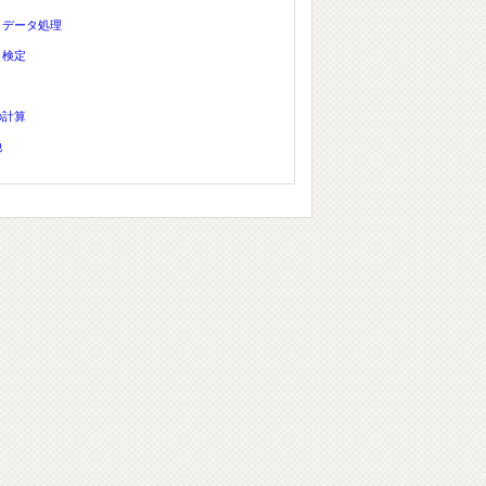
、データ処理
、検定
の計算
他