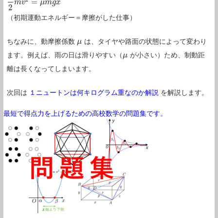
=
1
2
m
m
v
v
2
=
μ
m
μ
g
m
x
g
x
2
（初期運動エネルギー＝摩擦がした仕事）
ちなみに、動摩擦係数
は、タイヤや路面の状態によって変わり
μ
μ
ます。例えば、雨の日は滑りやすい（
が小さい）ため、制動距
μ
μ
離は長くなってしまいます。
次回は
１ニュートンは何キログラム重なのか解説
を解説します。
最短で得点力を上げるための高校数学の問題集です。