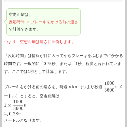
空走距離は、
×
反応時間
ブレーキをかける前の速さ
×
で計算できます。
つまり、空想距離は速さに比例します。
「反応時間」は情報が目に入ってからブレーキをふむまでにかかる
時間です。一般的に「0.75秒」または「1秒」程度と言われていま
す。ここでは1秒として計算します。
1000
k
m
ブレーキをかける前の速さを、時速
（つまり秒速
メ
v
v
k
m
1000
3600
v
v
3600
ートル）とすると、空走距離は
1000
1
×
1
×
1000
3600
v
v
≒
0.28
v
3600
≒
0.28
v
メートルとなります。