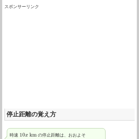
スポンサーリンク
停止距離の覚え方
10
k
m
時速
の停止距離は、おおよそ
10
x
x
k
m