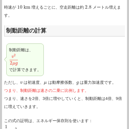
10
k
m
2.8
時速が
増えるごとに、空走距離は約
メートル増えま
10
k
m
2.8
す。
制動距離の計算
制動距離は、
2
v
v
2
2
μ
g
2
μ
g
で計算できます。
ただし、
は初速度、
は動摩擦係数、
は重力加速度です。
v
v
μ
μ
g
g
つまり、制動距離は速さの二乗に比例します。
つまり、速さを2倍、3倍に増やしていくと、制動距離は4倍、9倍
に増えていきます。
この式の証明は、エネルギー保存則を使います：
1
2