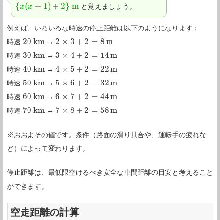
{
(
+
1
)
+
2
}
m
と覚えましょう。
{
x
x
(
x
+
x
1
)
+
2
}
m
例えば、いろいろな時速の停止距離は以下のようになります：
20
k
m
2
×
3
+
2
=
8
m
時速
→
20
k
m
2
×
3
+
2
=
8
m
30
k
m
3
×
4
+
2
=
14
m
時速
→
30
k
m
3
×
4
+
2
=
14
m
40
k
m
4
×
5
+
2
=
22
m
時速
→
40
k
m
4
×
5
+
2
=
22
m
50
k
m
5
×
6
+
2
=
32
m
時速
→
50
k
m
5
×
6
+
2
=
32
m
60
k
m
6
×
7
+
2
=
44
m
時速
→
60
k
m
6
×
7
+
2
=
44
m
70
k
m
7
×
8
+
2
=
58
m
時速
→
70
k
m
7
×
8
+
2
=
58
m
※おおよその値です。条件（路面の滑り具合や、運転手の疲れな
ど）によって変わります。
停止距離は、最低限空けるべき安全な車間距離の目安と考えること
ができます。
空走距離の計算