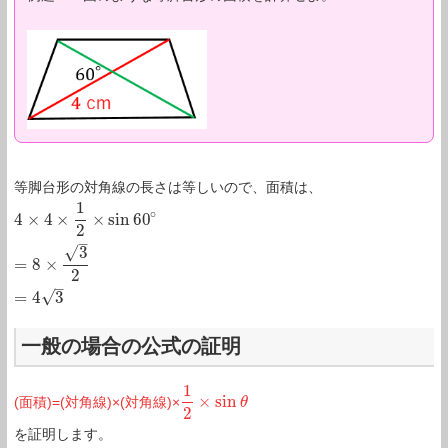
等脚台形の対角線の長さは等しいので、面積は、
1
∘
4
×
4
×
×
sin
60
4
×
4
×
1
2
×
sin
60
∘
=
8
×
3
2
=
4
3
2
–
√
3
=
8
×
2
–
√
=
4
3
一般の場合の公式の証明
1
×
sin
(面積)=(対角線)×(対角線)×
1
2
×
sin
θ
θ
2
を証明します。