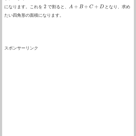
2
+
+
+
になります。これを
で割ると、
となり、求め
2
A
A
+
B
+
B
C
+
D
C
D
たい四角形の面積になります。
スポンサーリンク