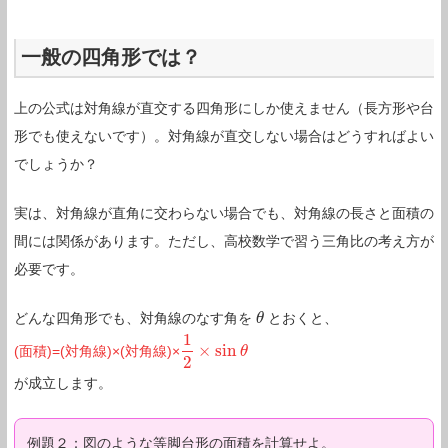
一般の四角形では？
上の公式は対角線が直交する四角形にしか使えません（長方形や台
形でも使えないです）。対角線が直交しない場合はどうすればよい
でしょうか？
実は、対角線が直角に交わらない場合でも、対角線の長さと面積の
間には関係があります。ただし、高校数学で習う三角比の考え方が
必要です。
どんな四角形でも、対角線のなす角を
とおくと、
θ
θ
1
×
sin
(面積)=(対角線)×(対角線)×
1
2
×
sin
θ
θ
2
が成立します。
例題２：図のような等脚台形の面積を計算せよ。