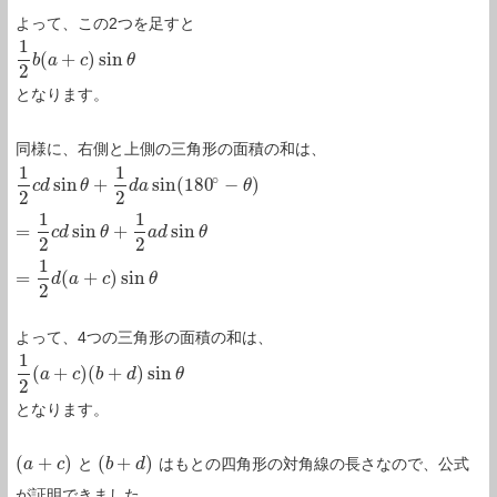
よって、この2つを足すと
1
(
+
)
sin
1
2
b
b
(
a
a
+
c
)
sin
c
θ
θ
2
となります。
同様に、右側と上側の三角形の面積の和は、
1
1
∘
sin
+
sin
(
180
−
)
1
2
c
c
d
d
sin
θ
+
θ
1
2
d
a
sin
d
a
(
180
∘
−
θ
)
=
1
2
c
d
θ
sin
θ
+
1
2
a
d
sin
θ
=
1
2
d
(
a
+
c
)
sin
θ
2
2
1
1
=
sin
+
sin
c
d
θ
a
d
θ
2
2
1
=
(
+
)
sin
d
a
c
θ
2
よって、4つの三角形の面積の和は、
1
(
+
)
(
+
)
sin
1
2
(
a
a
+
c
)
(
c
b
+
d
b
)
sin
d
θ
θ
2
となります。
(
+
)
(
+
)
と
はもとの四角形の対角線の長さなので、公式
(
a
a
+
c
)
c
(
b
b
+
d
)
d
が証明できました。