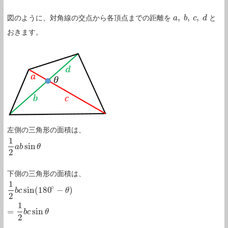
,
,
,
図のように、対角線の交点から各頂点までの距離を
と
a
a
,
b
,
b
c
,
d
c
d
おきます。
左側の三角形の面積は、
1
sin
1
2
a
a
b
b
sin
θ
θ
2
下側の三角形の面積は、
1
∘
sin
(
180
−
)
1
2
b
b
c
c
sin
(
180
∘
−
θ
)
=
θ
1
2
b
c
sin
θ
2
1
=
sin
b
c
θ
2