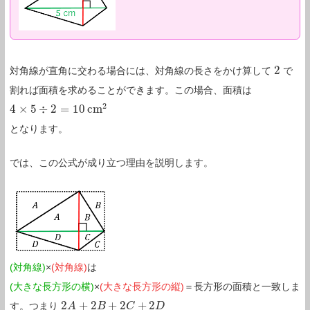
2
対角線が直角に交わる場合には、対角線の長さをかけ算して
で
2
割れば面積を求めることができます。この場合、面積は
2
4
×
5
÷
2
=
10
c
m
4
×
5
÷
2
=
10
c
m
2
となります。
では、この公式が成り立つ理由を説明します。
(対角線)
×
(対角線)
は
(大きな長方形の横)
×
(大きな長方形の縦)
＝長方形の面積と一致しま
2
+
2
+
2
+
2
す。つまり
2
A
A
+
2
B
+
2
B
C
+
2
D
C
D