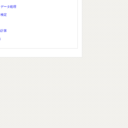
、データ処理
、検定
の計算
他