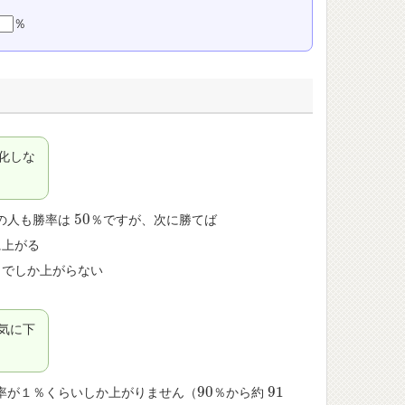
％
化しな
50
の人も勝率は
％ですが、次に勝てば
50
に上がる
までしか上がらない
気に下
90
91
率が１％くらいしか上がりません（
％から約
90
91