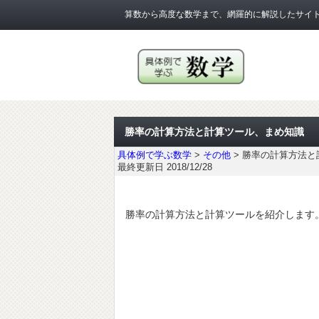
算数から高度な数学まで、網羅的に解説したサイ
勝率の計算方法と計算ツール、まめ知識
具体例で学ぶ数学
>
その他
>
勝率の計算方法と
最終更新日 2018/12/28
勝率の計算方法と計算ツールを紹介します