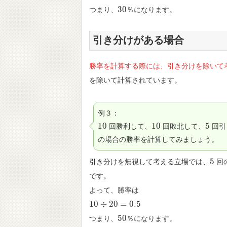
30
つまり、
％になります。
30
引き分けがある場合
勝率を計算する際には、引き分けを除いて
を除いて計算されています。
例３：
10
10
5
回勝利して、
回敗北して、
回引
10
10
5
の場合の勝率を計算してみましょう。
5
引き分けを無視して考える立場では、
回
5
です。
よって、勝率は
10
÷
20
=
0.5
10
÷
20
=
0.5
50
つまり、
％になります。
50