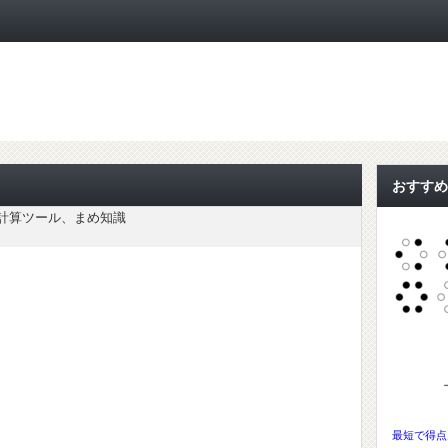
ト
おすすめ
計算ツール、まめ知識
。
最短で得点