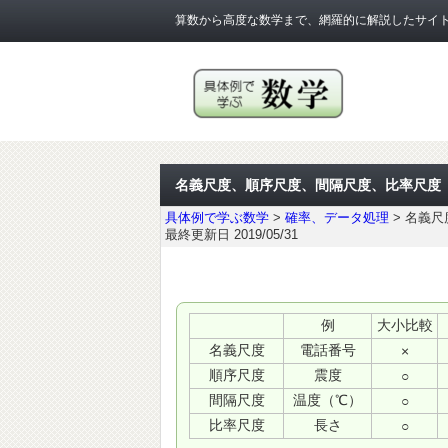
算数から高度な数学まで、網羅的に解説したサイ
名義尺度、順序尺度、間隔尺度、比率尺度
具体例で学ぶ数学
>
確率、データ処理
>
名義尺
最終更新日 2019/05/31
例
大小比較
名義尺度
電話番号
×
順序尺度
震度
○
間隔尺度
温度（℃）
○
比率尺度
長さ
○