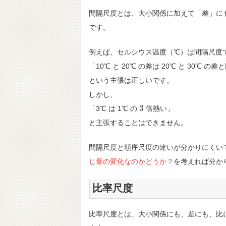
間隔尺度とは、大小関係に加えて「差」に
です。
例えば、セルシウス温度（℃）は間隔尺度
「10℃ と 20℃ の差は 20℃ と 30℃ の差
という主張は正しいです。
しかし、
3
「3℃ は 1℃ の
倍熱い」
3
と主張することはできません。
間隔尺度と順序尺度の違いが分かりにくい
じ量の変化なのかどうか？
を考えれば分か
比率尺度
比率尺度とは、大小関係にも、差にも、比