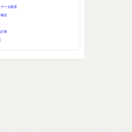
、データ処理
、検定
の計算
他