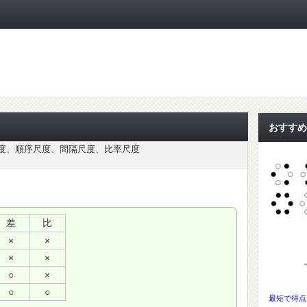
ト
おすすめ
度、順序尺度、間隔尺度、比率尺度
差
比
×
×
×
×
○
×
○
○
最短で得点