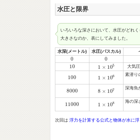
水圧と限界
いろいろな深さにおいて、水圧がどれく
大きさなのか、表にしてみました。
水深(メートル)
水圧(パスカル)
0
0
0
0
5
10
大気
1
×
10
10
1
×
10
5
素潜り
6
100
1
×
10
100
1
×
10
6
深海魚
7
8000
8
×
10
8000
8
×
10
7
海の深
8
11000
1
×
10
11000
1
×
10
8
次回は
浮力を計算する公式と物体が水に浮