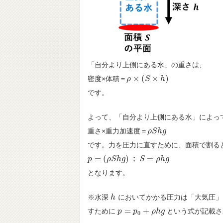
「自分より上側にある水」の重さは、
×
(
×
)
密度×体積＝
ρ
ρ
×
(
S
×
S
h
)
h
です。
よって、「自分より上側にある水」によっ
重さ×重力加速度＝
ρ
ρ
S
S
h
h
g
g
です。力を圧力に直すために、面積で割る
=
(
)
÷
=
p
p
=
(
ρ
S
h
ρ
g
S
)
h
÷
S
g
=
ρ
h
g
S
ρ
h
g
となります。
※水深
においてかかる圧力は「大気圧」
h
h
=
+
すために
という式が記載さ
p
p
=
p
0
p
+
ρ
h
g
ρ
h
g
0