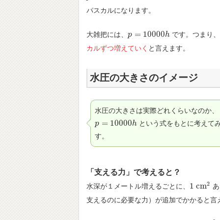
パスカルになります。
=
10000
大雑把には、
です。つまり
p
p
=
10000
h
h
カルずつ増えていく
と言えます。
水圧の大きさのイメージ
水圧の大きさは実際どれくらいなのか、
=
10000
という式をもとに考えて
p
p
=
10000
h
h
す。
「支える力」で考えると？
2
1
c
m
水深が１メートル増えるごとに、
あ
1
c
m
2
支えるのに必要な力）が追加でかかると言