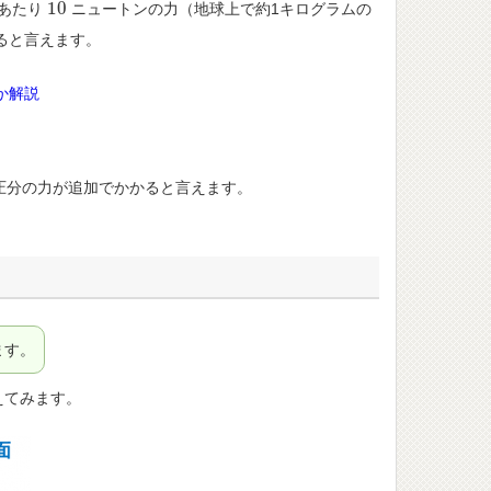
10
あたり
ニュートンの力（地球上で約1キログラムの
10
ると言えます。
か解説
圧分の力が追加でかかると言えます。
ます。
えてみます。