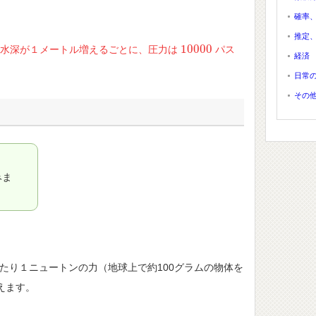
確率
推定
10000
、
水深が１メートル増えるごとに、圧力は
パス
10000
経済
日常
その
みま
たり１ニュートンの力（地球上で約100グラムの物体を
えます。