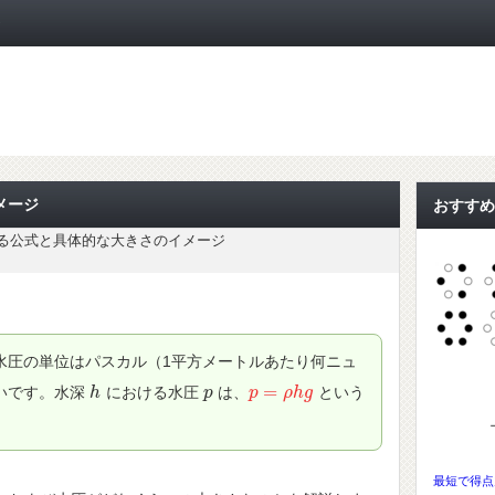
ト
メージ
おすすめ
る公式と具体的な大きさのイメージ
水圧の単位はパスカル（1平方メートルあたり何ニュ
=
いです。水深
における水圧
は、
という
h
h
p
p
p
p
=
ρ
h
ρ
g
h
g
最短で得点