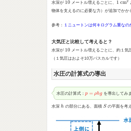
2
10
1
c
m
水深が
メートル増えるごとに、
10
1
c
m
2
物体を支えるのに必要な力）が追加でかか
参考：
１ニュートンは何キログラム重なの
大気圧と比較して考えると？
10
水深が
メートル増えるごとに、約１気
10
（１気圧はおよそ10万パスカルです）
水圧の計算式の導出
=
水圧の計算式：
を導出してみ
p
p
=
ρ
h
ρ
g
h
g
水深
の部分にある、面積
の平面を考
h
h
S
S