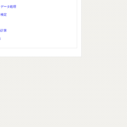
、データ処理
、検定
の計算
他