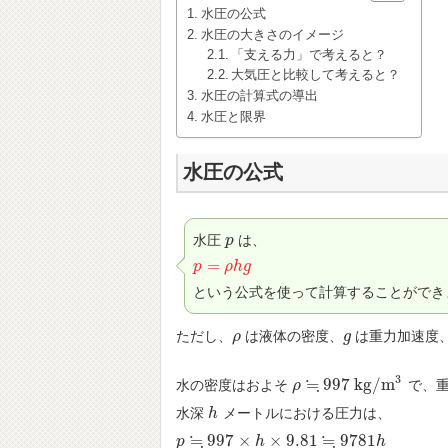
水圧の公式
水圧の大きさのイメージ
「支える力」で考えると？
大気圧と比較して考えると？
水圧の計算式の導出
水圧と限界
水圧の公式
水圧
は、
p
p
=
p
p
=
ρ
h
ρ
g
h
g
という公式を使って計算することができ
ただし、
は液体の密度、
は重力加速度
ρ
ρ
g
g
3
≒
997
k
g
/
m
水の密度はおよそ
で、
ρ
ρ
≒
997
k
g
/
m
3
水深
メートルにおける圧力は、
h
h
≒
≒
997
×
×
9.81
9781
p
p
≒
997
×
h
×
9.81
h
≒
9781
h
h