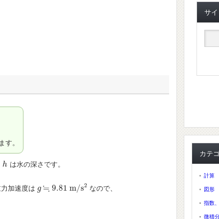
サイ
ます。
カテ
、
は水の深さです。
h
h
計算
2
≒
9.81
m
/
s
重力加速度は
なので、
g
g
≒
9.81
m
/
s
2
図形
指数
微積