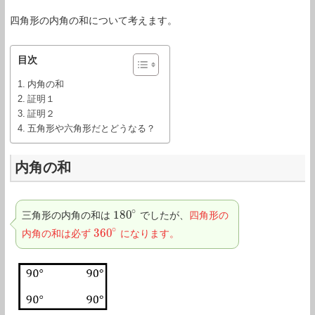
四角形の内角の和について考えます。
目次
内角の和
証明１
証明２
五角形や六角形だとどうなる？
内角の和
∘
180
三角形の内角の和は
でしたが、
四角形の
180
∘
∘
360
内角の和は必ず
になります。
360
∘