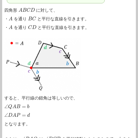
四角形
に対して、
A
A
B
B
C
C
D
D
・
を通り
と平行な直線を引きます。
A
A
B
B
C
C
・
を通り
と平行な直線を引きます。
A
A
C
C
D
D
すると、平行線の錯角は等しいので、
∠
=
∠
Q
Q
A
A
B
B
=
b
b
∠
=
∠
D
D
A
A
P
P
=
d
d
となります。