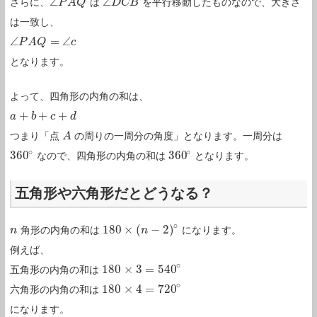
∠
∠
さらに、
は
を平行移動したものなので、大きさ
∠
P
P
A
A
Q
Q
∠
D
D
C
C
B
B
は一致し、
∠
=
∠
∠
P
P
A
A
Q
Q
=
∠
c
c
となります。
よって、四角形の内角の和は、
+
+
+
a
a
+
b
+
b
c
+
d
c
d
つまり「点
の周りの一周分の角度」となります。一周分は
A
A
∘
∘
360
360
なので、四角形の内角の和は
となります。
360
∘
360
∘
五角形や六角形だとどうなる？
∘
180
×
(
−
2
)
角形の内角の和は
になります。
n
n
180
×
(
n
−
2
n
)
∘
例えば、
∘
180
×
3
=
540
五角形の内角の和は
180
×
3
=
540
∘
∘
180
×
4
=
720
六角形の内角の和は
180
×
4
=
720
∘
になります。