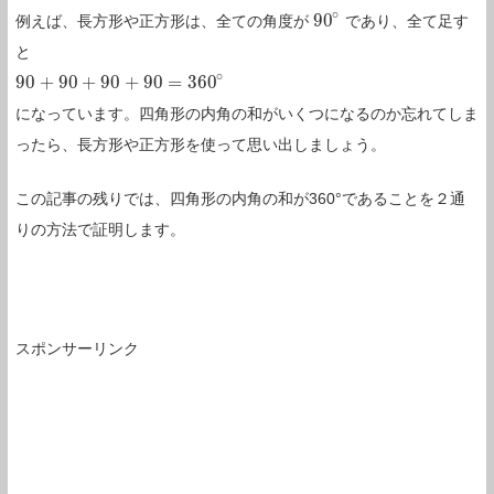
∘
90
例えば、長方形や正方形は、全ての角度が
であり、全て足す
90
∘
と
∘
90
+
90
+
90
+
90
=
360
90
+
90
+
90
+
90
=
360
∘
になっています。四角形の内角の和がいくつになるのか忘れてしま
ったら、長方形や正方形を使って思い出しましょう。
この記事の残りでは、四角形の内角の和が360°であることを２通
りの方法で証明します。
スポンサーリンク