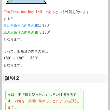
∘
180
三角形の内角の和が
である
という性質を使います。
180
∘
すると、
∘
180
青い三角形の内角の和
は
180
∘
∘
180
緑の三角形の内角の和
も
180
∘
となります。
よって、四角形の内角の和は、
∘
∘
∘
180
+
180
=
360
180
∘
+
180
∘
=
360
∘
となります。
証明２
次は、平行線を使ったおもしろい証明方法で
す。
内角を一箇所に集めることによって証明し
ます。