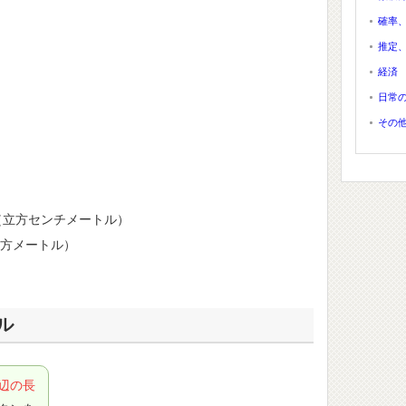
確率
推定
経済
日常
その
（立方センチメートル）
立方メートル）
ル
辺の長