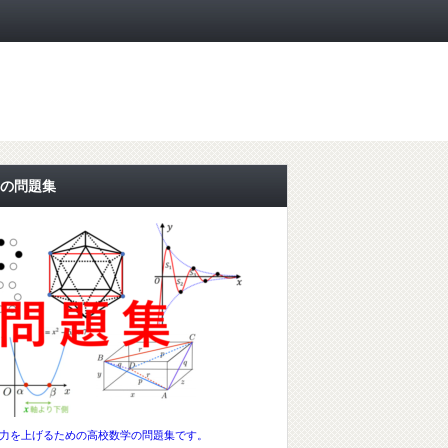
の問題集
力を上げるための高校数学の問題集です。