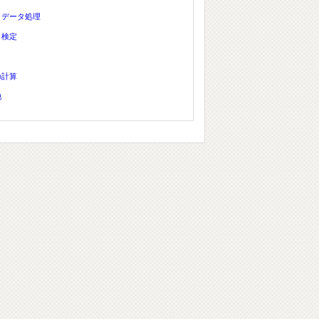
、データ処理
、検定
の計算
他