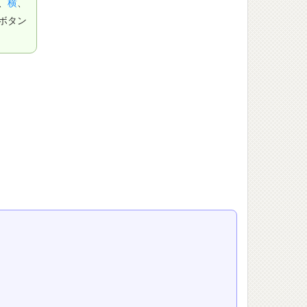
、
横
、
ボタン