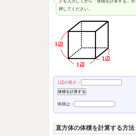
さ
を入力してから「体積を計算する」ボ
押してください。
1辺の長さ
：
体積は：
直方体の体積を計算する方法