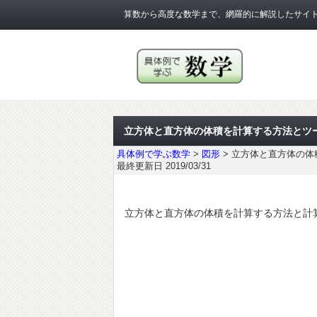
算数から高度な数学まで、網羅的に解説したサイ
立方体と直方体の体積を計算する方法とツ
具体例で学ぶ数学
>
図形
>
立方体と直方体の体
最終更新日 2019/03/31
立方体と直方体の体積を計算する方法と計