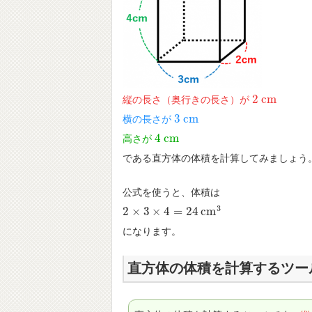
2
c
m
縦の長さ（奥行きの長さ）が
2
c
m
3
c
m
横の長さが
3
c
m
4
c
m
高さが
4
c
m
である直方体の体積を計算してみましょう
公式を使うと、体積は
3
2
×
3
×
4
=
24
c
m
2
×
3
×
4
=
24
c
m
3
になります。
直方体の体積を計算するツー