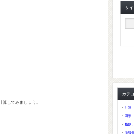
サイ
カテ
計算してみましょう。
計算
図形
指数
微積