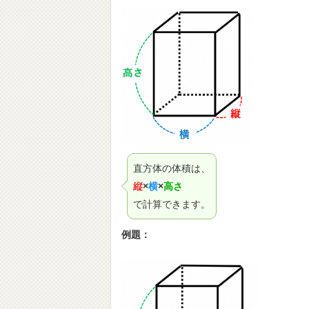
直方体の体積は、
縦
×
横
×
高さ
で計算できます。
例題：