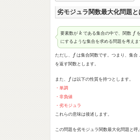
劣モジュラ関数最大化問題と
要素数が
である集合の中で、関数
k
k
f
f
にするような集合を求める問題を考えま
ただし、
は集合関数です。つまり、集合
f
f
を返す関数とします。
また、
は以下の性質を持つとします。
f
f
・単調
・非負値
・劣モジュラ
これらの意味は後述します。
この問題を劣モジュラ関数最大化問題と呼