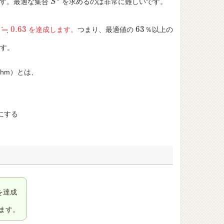
です。最適な集合
を求めるのは非常に難しいです。
S
S
∗
≒
0.63
63
を達成します。
つまり、最適値の
％以上の
63
63
す。
ithm）とは、
にする
を達成
ます。