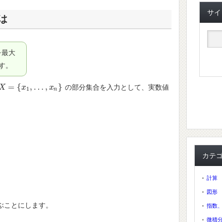
サイ
は
を最大
す。
=
{
,
…
,
}
の部分集合を入力として、実数値
X
X
=
{
x
1
,
…
x
,
x
n
}
x
1
n
カテ
計算
図形
ぶことにします。
指数
微積