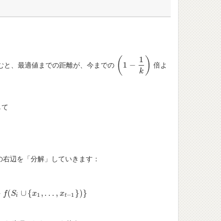
1
(
)
1
−
むと、最適値までの距離が、今までの
倍よ
(
1
−
1
k
)
k
して
の右辺を「分解」していきます：
∪
{
x
1
,
…
,
x
t
−
1
}
)
}
−
(
∪
{
,
…
,
}
)
}
f
S
x
x
1
−
1
i
t