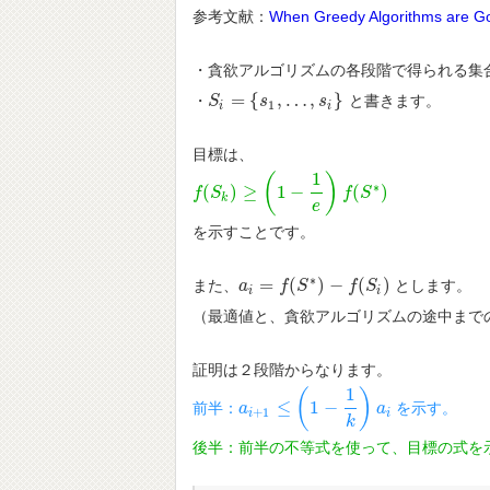
参考文献：
When Greedy Algorithms are 
・貪欲アルゴリズムの各段階で得られる集
=
{
,
…
,
}
・
と書きます。
S
S
i
=
{
s
1
,
…
s
,
s
i
}
s
1
i
i
目標は、
1
(
)
∗
(
)
≥
1
−
(
)
f
f
(
S
S
k
)
≥
(
1
−
1
e
)
f
(
S
∗
)
f
S
k
e
を示すことです。
∗
=
(
)
−
(
)
また、
とします。
a
a
i
=
f
(
S
f
∗
)
S
−
f
(
S
i
)
f
S
i
i
（最適値と、貪欲アルゴリズムの途中まで
証明は２段階からなります。
1
(
)
≤
1
−
前半：
を示す。
a
a
i
+
1
≤
(
1
−
1
k
)
a
i
a
+
1
i
i
k
後半：前半の不等式を使って、目標の式を