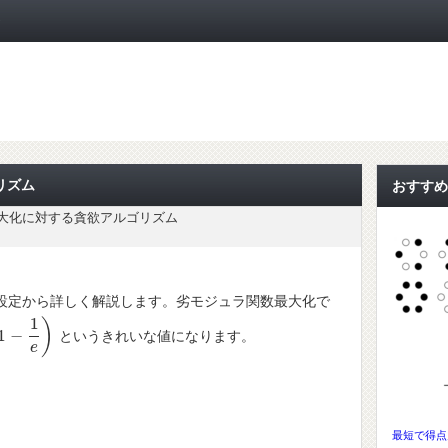
ト
リズム
おすすめ
大化に対する貪欲アルゴリズム
設定から詳しく解説します。劣モジュラ関数最大化で
1
)
1
−
というきれいな値になります。
−
1
e
)
e
最短で得点