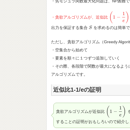
・劣モジュラ関数最大化問題は、NP困難
1
(
)
1
−
・貪欲アルゴリズムが、近似比
(
1
−
1
e
)
≒
0.
e
出力を保証する集合
を求めるのは簡単で
S
S
ただし、貪欲アルゴリズム（Greedy Algor
・空集合から始めて
・要素を順々に１つずつ追加していく
・その際、各段階で関数が最大になるよう
アルゴリズムです。
近似比1-1/eの証明
1
(
)
1
−
貪欲アルゴリズムが近似比
(
1
−
1
e
)
e
することの証明がおもしろいので紹介し