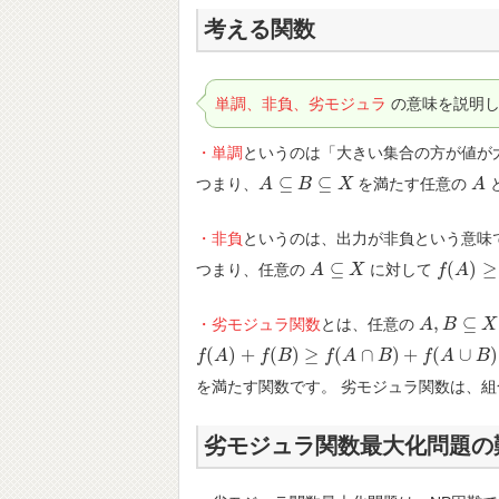
考える関数
単調、非負、劣モジュラ
の意味を説明し
・単調
というのは「大きい集合の方が値が
⊆
⊆
つまり、
を満たす任意の
A
A
⊆
B
⊆
B
X
X
A
A
・非負
というのは、出力が非負という意味
⊆
(
)
≥
つまり、任意の
に対して
A
A
⊆
X
X
f
f
(
A
A
)
≥
0
,
⊆
・劣モジュラ関数
とは、任意の
A
A
,
B
B
⊆
X
X
(
)
+
(
)
≥
(
∩
)
+
(
∪
)
f
f
(
A
A
)
+
f
(
B
)
≥
f
f
(
A
B
∩
B
)
+
f
f
(
A
∪
A
B
)
B
f
A
B
を満たす関数です。 劣モジュラ関数は、
劣モジュラ関数最大化問題の