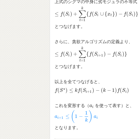
上式のシグマの中身に劣モジュラの不等式
k
∑
≤
(
)
+
{
(
∪
{
}
)
−
(
)
}
≤
f
(
S
f
i
)
S
+
∑
t
=
1
k
{
f
(
S
i
∪
f
{
x
S
t
}
)
−
f
(
S
i
)
x
}
f
S
i
i
t
i
=
1
t
とつなげます。
さらに、貪欲アルゴリズムの定義より、
k
∑
≤
(
)
+
{
(
)
−
(
)
}
≤
f
(
S
f
i
)
S
+
∑
t
=
1
k
{
f
(
S
i
+
f
1
)
−
S
f
(
S
i
)
}
f
S
+
1
i
i
i
=
1
t
とつなげます。
以上を全てつなげると、
∗
(
)
≤
(
)
−
(
−
1
)
(
)
f
f
(
S
S
∗
)
≤
k
f
(
S
k
i
+
f
1
)
S
−
(
k
−
1
)
f
(
S
i
)
k
f
S
+
1
i
i
これを変形する（
を使って表す）と、
a
a
i
i
1
(
)
≤
1
−
a
a
i
+
1
≤
(
1
−
1
k
)
a
i
a
+
1
i
i
k
となります。