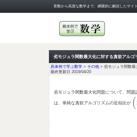
算数から高度な数学まで、網羅的に解説したサイ
劣モジュラ関数最大化に対する貪欲アルゴ
具体例で学ぶ数学
>
その他
>
劣モジュラ関数最
最終更新日 2019/04/20
劣モジュラ関数最大化問題について、問題
(
は、単純な貪欲アルゴリズムの近似比が
(
1