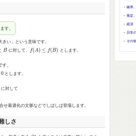
確率
推定
経済
ます。
日常
その
大きい」という意味です。
(
)
≤
(
)
と
に対して、
とします。
B
B
f
f
(
A
A
)
≤
f
(
B
)
f
B
です。
0
とします。
に対して
組合せ最適化の文脈などでしばしば登場します。
難しさ
∗