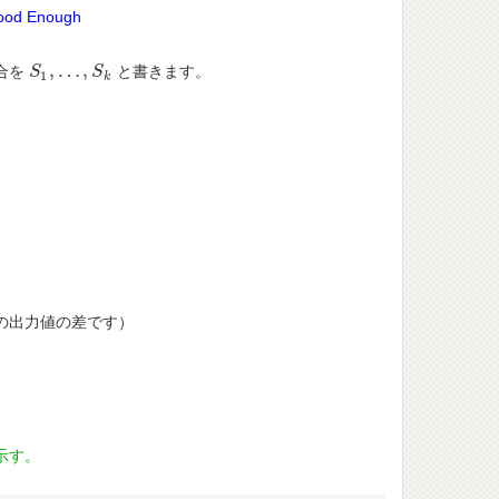
Good Enough
,
…
,
合を
と書きます。
S
S
1
,
…
,
S
k
S
1
k
の出力値の差です）
示す。