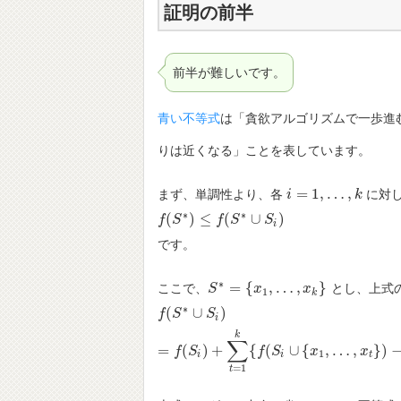
証明の前半
前半が難しいです。
青い不等式
は「貪欲アルゴリズムで一歩進
りは近くなる」ことを表しています。
=
1
,
…
,
まず、単調性より、各
に対
i
i
=
1
,
…
,
k
k
∗
∗
(
)
≤
(
∪
)
f
f
(
S
S
∗
)
≤
f
(
S
∗
f
∪
S
S
i
)
S
i
です。
∗
=
{
,
…
,
}
ここで、
とし、上式
S
S
∗
=
{
x
1
,
x
…
,
x
k
}
x
1
k
∗
(
∪
)
f
f
(
S
S
∗
∪
S
i
)
S
=
f
(
S
i
)
+
∑
t
=
1
k
{
f
(
S
i
∪
{
x
1
,
…
,
x
t
}
)
−
f
(
S
i
i
k
∑
=
(
)
+
{
(
∪
{
,
…
,
}
)
f
S
f
S
x
x
1
i
i
t
=
1
t