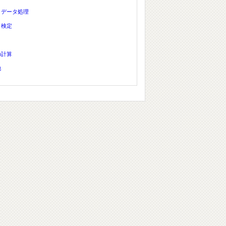
、データ処理
、検定
の計算
他