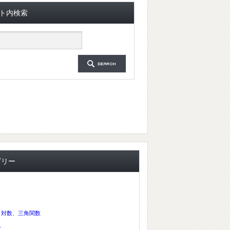
ト内検索
ゴリー
、対数、三角関数
分