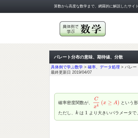
算数から高度な数学まで、網羅的に解説したサイ
パレート分布の意味、期待値、分散
具体例で学ぶ数学
>
確率、データ処理
>
パレー
最終更新日 2019/04/07
C
(
≥
)
確率密度関数が、
という形
C
x
k
(
x
x
≥
A
)
A
k
x
1
ただし、
は
より大きいパラメータで
k
k
1