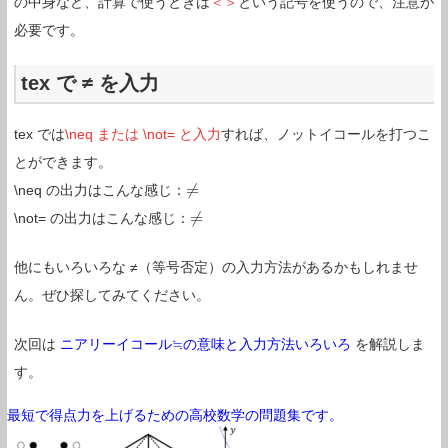
の中身など、計算で使うときは
＜＞
という記号を使うので、注意が
必要です。
tex で ≠ を入力
tex では
\neq または \not= と入力
すれば、ノットイコールを打つこ
とができます。
≠
\neq の出力はこんな感じ：
≠
≠
\not= の出力はこんな感じ：
≠
他にもいろいろな ≠（等号否定）の入力方法があるかもしれませ
ん。ぜひ探してみてください。
次回は
ニアリーイコール≒の意味と入力方法いろいろ
を解説しま
す。
最短で得点力を上げるための高校数学の問題集です。