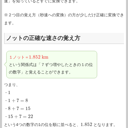
速」を知っているとすぐに変換できます。
※２つ目の覚え方（秒速への変換）の方が少しだけ正確に変換でき
ます。
ノットの正確な速さの覚え方
1.852
k
m
１ノット＝
1.852
k
m
という関係式は「７ずつ増やしたときの１の位
の数字」と覚えることができます。
つまり、
1
・
1
1
+
7
=
8
・
1
+
7
=
8
8
+
7
=
15
・
8
+
7
=
15
15
+
7
=
22
・
15
+
7
=
22
1.852
という4つの数字の1の位を順に並べると、
となります。
1.852