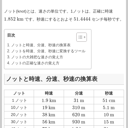
ノット(knot)とは、速さの単位です。1ノットは、正確に時速
1.852
k
m
51.4444
です。秒速にするとおよそ
センチ毎秒です。
1.852
k
m
51.4444
目次
ノットと時速、分速、秒速の換算表
ノットを時速、分速、秒速に変換するツール
ノットの大雑把な速さの覚え方
ノットの正確な速さの覚え方
ノットと時速、分速、秒速の換算表
ノット
時速
分速
秒速
1.9
k
m
31
m
51
c
m
１ノット
1.9
k
m
31
m
51
c
m
19
k
m
310
m
5.1
m
10ノット
19
k
m
310
m
5.1
m
38
k
m
620
m
10
m
20ノット
38
k
m
620
m
10
m
56
k
m
930
m
15
m
30ノット
56
k
m
930
m
15
m