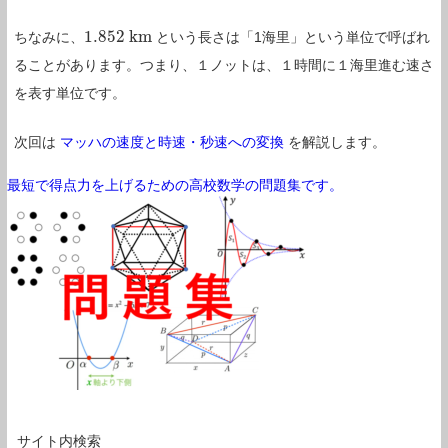
1.852
k
m
ちなみに、
という長さは「1海里」という単位で呼ばれ
1.852
k
m
ることがあります。つまり、１ノットは、１時間に１海里進む速さ
を表す単位です。
次回は
マッハの速度と時速・秒速への変換
を解説します。
最短で得点力を上げるための高校数学の問題集です。
サイト内検索