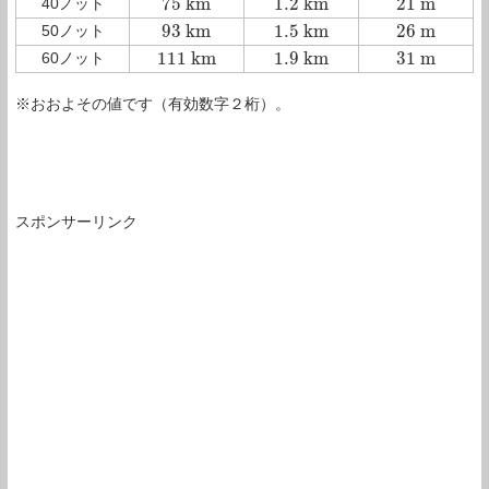
75
k
m
1.2
k
m
21
m
40ノット
75
k
m
1.2
k
m
21
m
93
k
m
1.5
k
m
26
m
50ノット
93
k
m
1.5
k
m
26
m
111
k
m
1.9
k
m
31
m
60ノット
111
k
m
1.9
k
m
31
m
※おおよその値です（有効数字２桁）。
スポンサーリンク