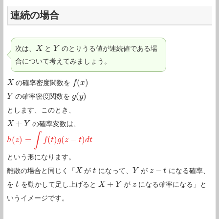
連続の場合
次は、
と
のとりうる値が連続値である場
X
X
Y
Y
合について考えてみましょう。
(
)
の確率密度関数を
X
X
f
f
(
x
)
x
(
)
の確率密度関数を
Y
Y
g
g
(
y
y
)
とします、このとき、
+
の確率変数は、
X
X
+
Y
Y
∫
(
)
=
(
)
(
−
)
h
h
(
z
z
)
=
∫
f
(
t
)
g
(
z
f
−
t
)
t
d
t
g
z
t
d
t
という形になります。
−
離散の場合と同じく「
が
になって、
が
になる確率、
X
X
t
t
Y
Y
z
z
−
t
t
+
を
を動かして足し上げると
が
になる確率になる」と
t
t
X
X
+
Y
Y
z
z
いうイメージです。