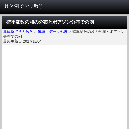
確率変数の和の分布とポアソン分布での例
具体例で学ぶ数学
>
確率、データ処理
>
確率変数の和の分布とポアソン
分布での例
最終更新日 2017/12/04