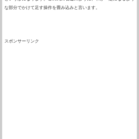
な部分でかけて足す操作を畳み込みと言います。
スポンサーリンク