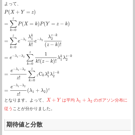
よって、
(
+
=
)
P
P
(
X
X
+
Y
=
z
Y
)
=
∑
k
=
z
0
z
P
(
X
=
k
)
P
(
Y
=
z
−
k
)
=
∑
k
=
0
z
e
−
λ
1
λ
1
k
k
!
e
−
λ
2
λ
2
z
−
k
(
z
−
k
)
!
=
z
∑
=
(
=
)
(
=
−
)
P
X
k
P
Y
z
k
=
0
k
−
z
k
z
k
λ
λ
∑
1
2
−
−
λ
λ
=
1
2
e
e
!
(
−
)
!
k
z
k
=
0
k
z
1
∑
−
−
−
z
k
λ
λ
k
=
1
2
e
λ
λ
1
2
!
(
−
)
!
k
z
k
=
0
k
−
−
z
λ
λ
1
2
e
∑
−
z
k
k
=
C
λ
λ
z
k
1
2
!
z
=
0
k
−
−
λ
λ
1
2
e
z
=
(
+
)
λ
λ
1
2
!
z
+
+
となります。よって、
は平均
のポアソン分布に
X
X
+
Y
Y
λ
λ
1
+
λ
2
λ
1
2
従う
ことが分かりました。
期待値と分散