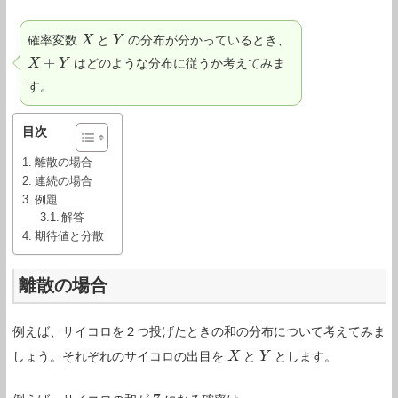
確率変数
と
の分布が分かっているとき、
X
X
Y
Y
+
はどのような分布に従うか考えてみま
X
X
+
Y
Y
す。
目次
離散の場合
連続の場合
例題
解答
期待値と分散
離散の場合
例えば、サイコロを２つ投げたときの和の分布について考えてみま
しょう。それぞれのサイコロの出目を
と
とします。
X
X
Y
Y