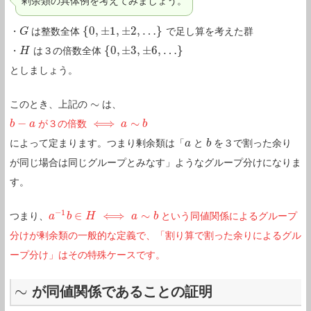
剰余類の具体例を考えてみましょう。
{
0
,
±
1
,
±
2
,
…
}
・
は整数全体
で足し算を考えた群
G
G
{
0
,
±
1
,
±
2
,
…
}
{
0
,
±
3
,
±
6
,
…
}
・
は３の倍数全体
H
H
{
0
,
±
3
,
±
6
,
…
}
としましょう。
∼
このとき、上記の
は、
∼
−
⟺
∼
が３の倍数
b
b
−
a
a
⟺
a
a
∼
b
b
によって定まります。つまり剰余類は「
と
を３で割った余り
a
a
b
b
が同じ場合は同じグループとみなす」ようなグループ分けになりま
す。
−
1
∈
⟺
∼
つまり、
という同値関係によるグループ
a
a
−
1
b
b
∈
H
H
⟺
a
∼
b
a
b
分けが剰余類の一般的な定義で、「割り算で割った余りによるグル
ープ分け」はその特殊ケースです。
∼
が同値関係であることの証明
∼