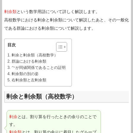
剰余類
という数学用語について詳しく解説します。
高校数学における剰余と剰余類について解説したあと、その一般化
である群論における剰余類について解説します。
目次
剰余と剰余類（高校数学）
群論における剰余類
∼
∼
が同値関係であることの証明
剰余類の別の姿
右剰余類と左剰余類
剰余と剰余類（高校数学）
剰余
とは、割り算を行ったときの余りのことで
す。
剰余類
とは、割り算の余りに着目したグループ