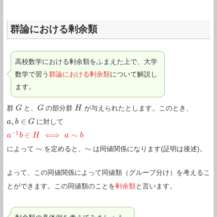
群論における剰余類
高校数学における剰余類をふまえた上で、大学
数学で習う
群論における剰余類
について解説し
ます。
群
と、
の部分群
が与えられたとします。このとき、
G
G
G
G
H
H
,
∈
に対して
a
a
,
b
b
∈
G
G
−
1
∈
⟺
∼
a
a
−
1
b
b
∈
H
H
⟺
a
∼
b
a
b
∼
∼
によって
を定めると、
は同値関係になります(証明は後述)。
∼
∼
よって、この同値関係によって同値類（グループ分け）を考えるこ
とができます。この同値類のことを
剰余類
と言います。