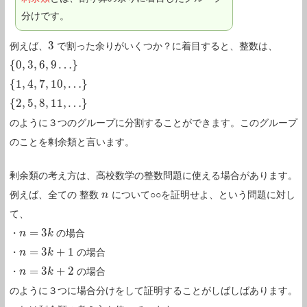
分けです。
3
例えば、
で割った余りがいくつか？に着目すると、整数は、
3
{
0
,
3
,
6
,
9
…
}
{
0
,
3
,
6
,
9
…
}
{
1
,
4
,
7
,
10
,
…
}
{
1
,
4
,
7
,
10
,
…
}
{
2
,
5
,
8
,
11
,
…
}
{
2
,
5
,
8
,
11
,
…
}
のように３つのグループに分割することができます。このグループ
のことを剰余類と言います。
剰余類の考え方は、高校数学の整数問題に使える場合があります。
例えば、全ての 整数
について○○を証明せよ、という問題に対し
n
n
て、
=
3
・
の場合
n
n
=
3
k
k
=
3
+
1
・
の場合
n
n
=
3
k
+
1
k
=
3
+
2
・
の場合
n
n
=
3
k
+
2
k
のように３つに場合分けをして証明することがしばしばあります。