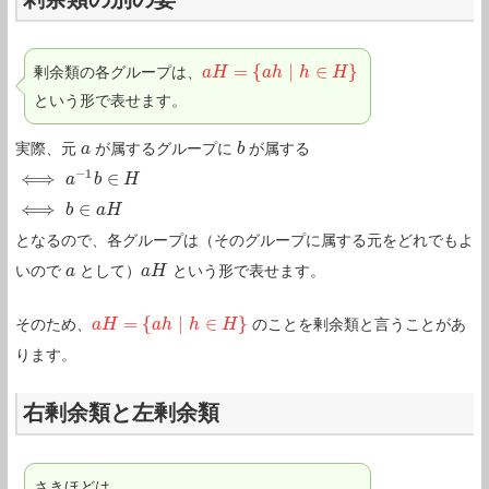
=
{
∣
∈
}
剰余類の各グループは、
a
a
H
H
=
{
a
h
∣
h
a
∈
h
H
}
h
H
という形で表せます。
実際、元
が属するグループに
が属する
a
a
b
b
−
1
⟺
∈
⟺
a
−
1
b
a
∈
H
b
H
⟺
∈
⟺
b
∈
a
b
H
a
H
となるので、各グループは（そのグループに属する元をどれでもよ
いので
として）
という形で表せます。
a
a
a
a
H
H
=
{
∣
∈
}
そのため、
のことを剰余類と言うことがあ
a
a
H
H
=
{
a
h
∣
h
a
∈
h
H
}
h
H
ります。
右剰余類と左剰余類
さきほどは、