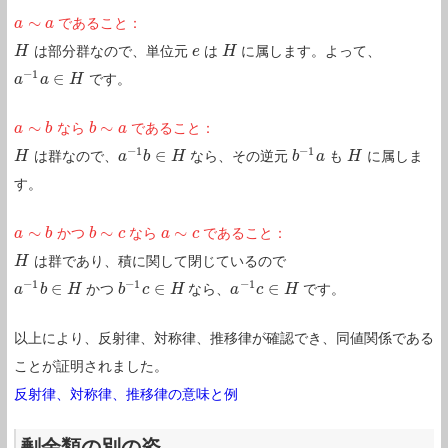
∼
であること：
a
a
∼
a
a
は部分群なので、単位元
は
に属します。よって、
H
H
e
e
H
H
−
1
∈
です。
a
a
−
1
a
a
∈
H
H
∼
∼
なら
であること：
a
a
∼
b
b
b
b
∼
a
a
−
1
−
1
∈
は群なので、
なら、その逆元
も
に属しま
H
H
a
a
−
1
b
b
∈
H
H
b
b
−
1
a
a
H
H
す。
∼
∼
∼
かつ
なら
であること：
a
a
∼
b
b
b
b
∼
c
c
a
a
∼
c
c
は群であり、積に関して閉じているので
H
H
−
1
−
1
−
1
∈
∈
∈
かつ
なら、
です。
a
a
−
1
b
b
∈
H
H
b
b
−
1
c
c
∈
H
H
a
a
−
1
c
c
∈
H
H
以上により、反射律、対称律、推移律が確認でき、同値関係である
ことが証明されました。
反射律、対称律、推移律の意味と例
剰余類の別の姿