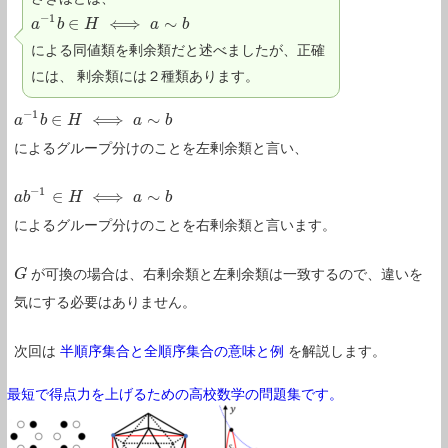
−
1
∈
⟺
∼
a
a
−
1
b
b
∈
H
H
⟺
a
∼
b
a
b
による同値類を剰余類だと述べましたが、正確
には、 剰余類には２種類あります。
−
1
∈
⟺
∼
a
a
−
1
b
b
∈
H
H
⟺
a
∼
b
a
b
によるグループ分けのことを左剰余類と言い、
−
1
∈
⟺
∼
a
a
b
b
−
1
∈
H
H
⟺
a
∼
b
a
b
によるグループ分けのことを右剰余類と言います。
が可換の場合は、右剰余類と左剰余類は一致するので、違いを
G
G
気にする必要はありません。
次回は
半順序集合と全順序集合の意味と例
を解説します。
最短で得点力を上げるための高校数学の問題集です。