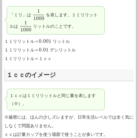
1
「ミリ」は
を表します。１ミリリット
1
1000
1000
1
ルは
リットルのことです。
1
1000
1000
0.001
１ミリリットル＝
リットル
0.001
0.01
１ミリリットル＝
デシリットル
0.01
１ミリリットル＝１ｃｃ
１ｃｃのイメージ
１ｃｃは１ミリリットルと同じ量を表します
（※）。
※厳密には、ほんの少しズレますが、日常生活レベルでは全く気に
しなくて問題ありません。
ｃｃは計量カップを使う場面で使うことが多いです。