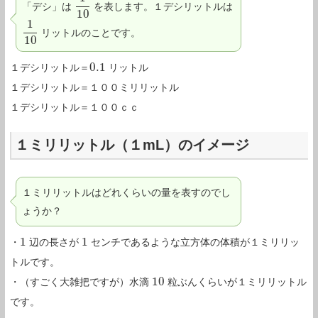
「デシ」は
を表します。１デシリットルは
1
10
10
1
リットルのことです。
1
10
10
0.1
１デシリットル＝
リットル
0.1
１デシリットル＝１００ミリリットル
１デシリットル＝１００ｃｃ
１ミリリットル（１mL）のイメージ
１ミリリットルはどれくらいの量を表すのでし
ょうか？
1
1
・
辺の長さが
センチであるような立方体の体積が１ミリリッ
1
1
トルです。
10
・（すごく大雑把ですが）水滴
粒ぶんくらいが１ミリリットル
10
です。