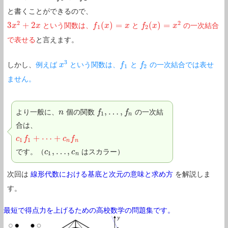
と書くことができるので、
2
2
3
+
2
(
)
=
(
)
=
という関数は、
と
の一次結合
3
x
x
2
+
2
x
x
f
f
1
(
x
x
)
=
x
x
f
f
2
(
x
x
)
=
x
2
x
1
2
で表せる
と言えます。
3
しかし、
例えば
という関数は、
と
の一次結合では表せ
x
x
3
f
f
1
f
f
2
1
2
ません。
,
…
,
より一般に、
個の関数
の一次結
n
n
f
f
1
,
…
,
f
n
f
1
n
合は、
+
⋯
+
c
c
1
f
f
1
+
⋯
+
c
n
f
n
c
f
1
1
n
n
,
…
,
です。（
はスカラー）
c
c
1
,
…
,
c
n
c
1
n
次回は
線形代数における基底と次元の意味と求め方
を解説しま
す。
最短で得点力を上げるための高校数学の問題集です。