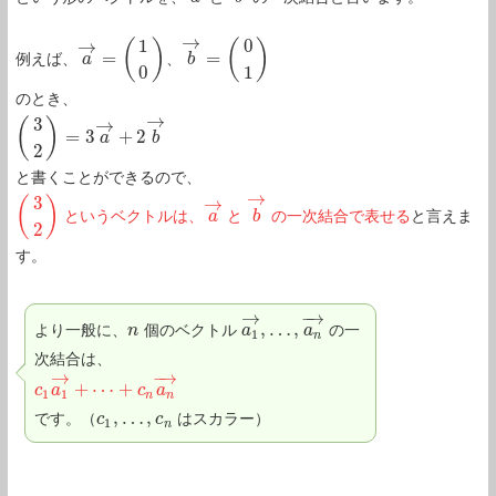
→
1
0
→
(
)
(
)
=
=
例えば、
、
a
a
→
=
(
1
0
)
b
b
→
=
(
0
1
)
0
1
のとき、
→
3
→
(
)
=
3
+
2
(
3
2
)
=
3
a
→
+
2
a
b
→
b
2
と書くことができるので、
→
3
→
(
)
というベクトルは、
と
の一次結合で表せる
と言えま
(
3
2
)
a
a
→
b
b
→
2
す。
→
−
→
,
…
,
より一般に、
個のベクトル
の一
n
n
a
a
1
→
,
…
,
a
a
n
→
1
n
次結合は、
→
−
→
+
⋯
+
c
c
1
a
a
1
→
+
⋯
+
c
n
a
c
n
→
a
1
1
n
n
,
…
,
です。（
はスカラー）
c
c
1
,
…
,
c
n
c
1
n