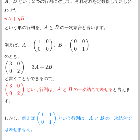
、
という２つの行列に対して、それぞれを定数倍して足し合
A
A
B
B
わせた
+
p
p
A
A
+
q
B
q
B
という形の行列を、
と
の一次結合と言います。
A
A
B
B
1
0
0
0
(
)
(
)
=
=
例えば、
、
A
A
=
(
1
0
0
0
)
B
B
=
(
0
0
0
1
)
0
0
0
1
のとき、
3
0
(
)
=
3
+
2
(
3
0
0
2
)
=
3
A
+
2
B
A
B
0
2
と書くことができるので、
3
0
(
)
という行列は、
と
の一次結合で表せる
と言えま
(
3
0
0
2
)
A
A
B
B
0
2
す。
1
1
(
)
しかし、
例えば
という行列は、
と
の一次結合で
(
1
1
0
1
)
A
A
B
B
0
1
は表せません。