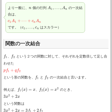
,
…
,
より一般に、
個の行列
の一次結
n
n
A
A
1
,
…
,
A
n
A
1
n
合は、
+
⋯
+
c
c
1
A
A
1
+
⋯
+
c
n
A
n
c
A
1
1
n
n
,
…
,
です。（
はスカラー）
c
c
1
,
…
,
c
n
c
1
n
関数の一次結合
、
という２つの関数に対して、それぞれを定数倍して足し合
f
f
1
f
f
2
1
2
わせた
+
p
p
f
f
1
+
q
f
2
q
f
1
2
という形の関数を、
と
の一次結合と言います。
f
f
1
f
f
2
1
2
2
(
)
=
(
)
=
例えば、
、
のとき、
f
f
1
(
x
x
)
=
x
x
f
f
2
(
x
x
)
=
x
2
x
1
2
2
3
+
2
3
x
x
2
+
2
x
x
という関数は
2
3
+
2
=
3
+
2
3
x
x
2
+
2
x
=
3
x
f
1
+
2
f
2
f
f
1
2