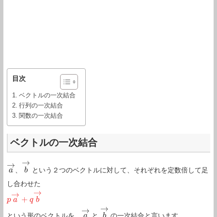
目次
ベクトルの一次結合
行列の一次結合
関数の一次結合
ベクトルの一次結合
→
→
、
という２つのベクトルに対して、それぞれを定数倍して足
a
a
→
b
b
→
し合わせた
→
→
+
p
p
a
a
→
+
q
b
q
→
b
→
→
という形のベクトルを、
と
の一次結合と言います。
a
a
→
b
b
→