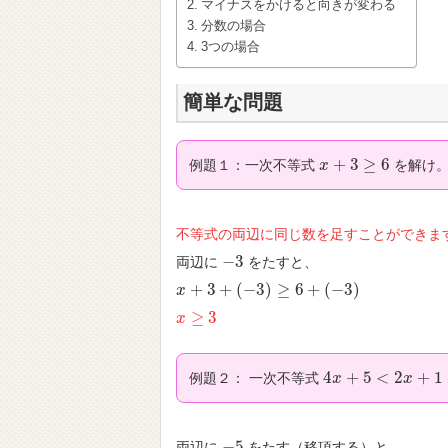
マイナスをかけると向きが変わる
分数の場合
3つの場合
簡単な問題
+
3
≥
6
例題１：一次不等式
を解け
x
x
+
3
≥
6
不等式の両辺に同じ数を足すことができま
−
3
両辺に
をたすと、
−
3
+
3
+
(
−
3
)
≥
6
+
(
−
3
)
x
x
+
3
+
(
−
3
)
≥
6
+
(
−
3
)
≥
3
x
x
≥
3
4
+
5
<
2
+
1
例題２： 一次不等式
4
x
x
+
5
<
2
x
+
1
x
−
5
両辺に
をたす（移項する）と、
−
5