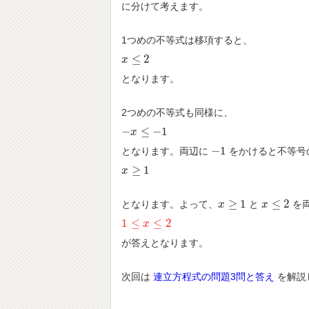
に分けて考えます。
1つめの不等式は移項すると、
≤
2
x
x
≤
2
となります。
2つめの不等式も同様に、
−
≤
−
1
−
x
x
≤
−
1
−
1
となります。両辺に
をかけると不等号
−
1
≥
1
x
x
≥
1
≥
1
≤
2
となります。よって、
と
を
x
x
≥
1
x
x
≤
2
1
≤
≤
2
1
≤
x
≤
2
x
が答えとなります。
次回は
連立方程式の問題3問と答え
を解説