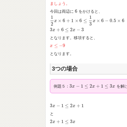
ましょう。
6
今回は両辺に
をかけると、
6
1
1
×
6
+
1
×
6
≤
×
6
−
0.5
×
6
1
2
x
x
×
6
+
1
×
6
≤
1
3
x
×
6
−
0.5
×
x
6
2
3
3
+
6
≤
2
−
3
3
x
x
+
6
≤
2
x
−
3
x
となります。移項すると、
≤
−
9
x
x
≤
−
9
となります。
3つの場合
3
−
1
≤
2
+
1
≤
3
例題５：
を解
3
x
x
−
1
≤
2
x
+
1
≤
3
x
x
x
3
−
1
≤
2
+
1
3
x
x
−
1
≤
2
x
+
1
x
と
2
+
1
≤
3
2
x
x
+
1
≤
3
x
x