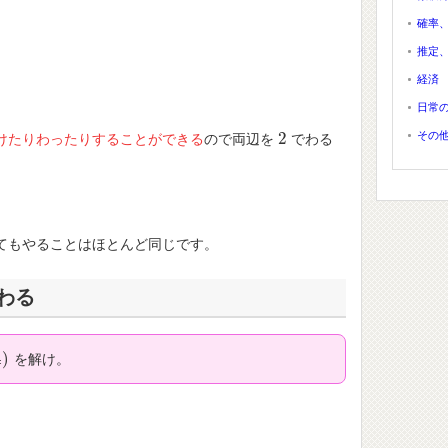
確率
推定
経済
日常
その
2
けたりわったりすることができる
ので両辺を
でわる
2
てもやることはほとんど同じです。
わる
4
)
を解け。