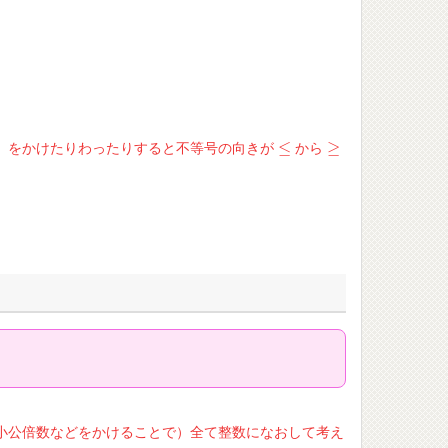
≤
≥
）をかけたりわったりすると不等号の向きが
から
≤
≥
。
小公倍数などをかけることで）全て整数になおして考え