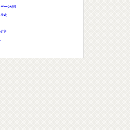
、データ処理
、検定
の計算
他