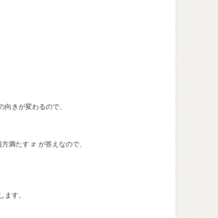
の向きが変わるので、
両方満たす
が答えなので、
x
x
します。