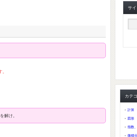
サイ
。
す。
カテ
計算
を解け。
図形
指数
微積