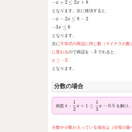
−
+
2
≤
2
+
8
−
x
x
+
2
≤
2
x
+
8
x
となります。次に移項すると、
−
−
2
≤
8
−
2
−
x
x
−
2
x
≤
8
x
−
2
−
3
≤
6
−
3
x
x
≤
6
となります。
次に
不等式の両辺に同じ数（マイナスの数
−
3
に変わる
ので両辺を
でわると、
−
3
≥
−
2
x
x
≥
−
2
となります。
分数の場合
1
1
+
1
≤
−
0.5
例題４：
を解け
1
2
x
x
+
1
≤
1
3
x
−
0.5
x
2
3
分数や小数が入っている場合は（分母の最