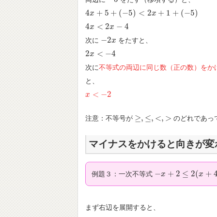
4
+
5
+
(
−
5
)
<
2
+
1
+
(
−
5
)
4
x
x
+
5
+
(
−
5
)
<
2
x
+
1
+
(
−
5
)
x
4
<
2
−
4
4
x
x
<
2
x
−
4
x
−
2
次に
をたすと、
−
2
x
x
2
<
−
4
2
x
x
<
−
4
次に
不等式の両辺に同じ数（正の数）をか
と、
<
−
2
x
x
<
−
2
≥
,
≤
,
<
,
>
注意：不等号が
のどれであっ
≥
,
≤
,
<
,
>
マイナスをかけると向きが変
−
+
2
≤
2
(
+
例題３：一次不等式
−
x
x
+
2
≤
2
(
x
+
4
)
x
まず右辺を展開すると、