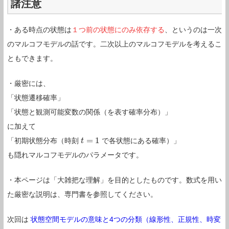
諸注意
・ある時点の状態は
１つ前の状態にのみ依存する
、というのは一次
のマルコフモデルの話です。二次以上のマルコフモデルを考えるこ
ともできます。
・厳密には、
「状態遷移確率」
「状態と観測可能変数の関係（を表す確率分布）」
に加えて
=
1
「初期状態分布（時刻
で各状態にある確率）」
t
t
=
1
も隠れマルコフモデルのパラメータです。
・本ページは「大雑把な理解」を目的としたものです。数式を用い
た厳密な説明は、専門書を参照してください。
次回は
状態空間モデルの意味と4つの分類（線形性、正規性、時変