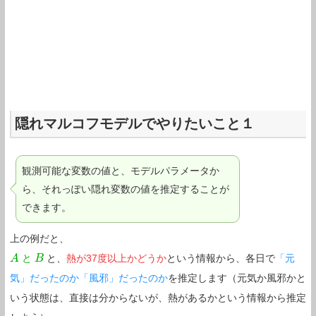
隠れマルコフモデルでやりたいこと１
観測可能な変数の値と、モデルパラメータか
ら、それっぽい隠れ変数の値を推定することが
できます。
上の例だと、
と
と、
熱が37度以上かどうか
という情報から、各日で
「元
A
A
B
B
気」だったのか「風邪」だったのか
を推定します（元気か風邪かと
いう状態は、直接は分からないが、熱があるかという情報から推定