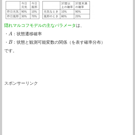
隠れマルコフモデルの主なパラメータ
は、
・
：状態遷移確率
A
A
・
：状態と観測可能変数の関係（を表す確率分布）
B
B
です。
スポンサーリンク