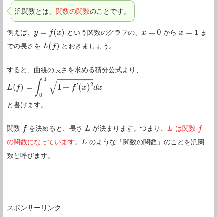
汎関数とは、
関数の関数
のことです。
=
(
)
=
0
=
1
例えば、
という関数のグラフの、
から
ま
y
y
=
f
(
x
f
)
x
x
x
=
0
x
x
=
1
(
)
での長さを
とおきましょう。
L
L
(
f
)
f
すると、曲線の長さを求める積分公式より、
−
−
−
−
−
−
−
−
1
√
∫
′
2
(
)
=
1
+
(
)
L
L
(
f
)
f
=
∫
0
1
1
+
f
′
(
x
)
2
d
x
f
x
d
x
0
と書けます。
関数
を決めると、長さ
が決まります。つまり、
は関数
f
f
L
L
L
L
f
f
の関数になっています。
のような「関数の関数」のことを汎関
L
L
数と呼びます。
スポンサーリンク