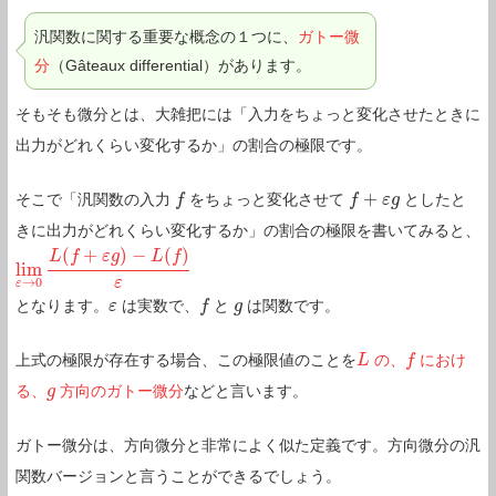
汎関数に関する重要な概念の１つに、
ガトー微
分
（Gâteaux differential）があります。
そもそも微分とは、大雑把には「入力をちょっと変化させたときに
出力がどれくらい変化するか」の割合の極限です。
+
そこで「汎関数の入力
をちょっと変化させて
としたと
f
f
f
f
+
ε
g
ε
g
きに出力がどれくらい変化するか」の割合の極限を書いてみると、
(
+
)
−
(
)
L
f
ε
g
L
f
lim
lim
ε
→
0
L
(
f
+
ε
g
)
−
L
(
f
)
ε
ε
→
0
ε
となります。
は実数で、
と
は関数です。
ε
ε
f
f
g
g
上式の極限が存在する場合、この極限値のことを
の、
におけ
L
L
f
f
る、
方向のガトー微分
などと言います。
g
g
ガトー微分は、方向微分と非常によく似た定義です。方向微分の汎
関数バージョンと言うことができるでしょう。