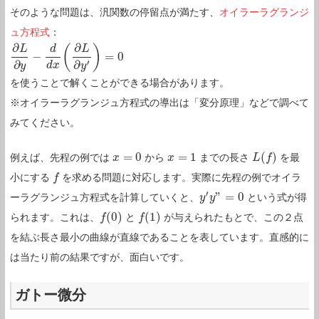
そのような問題は、汎関数の停留点が満たす、
オイラーラグランジ
ュ方程式
：
∂
∂
(
)
L
d
L
−
=
0
∂
L
∂
y
−
d
d
x
(
∂
L
∂
y
′
)
=
0
′
∂
∂
d
x
y
y
を使うことで解くことができる場合があります。
※オイラーラグランジュ方程式の導出は「変分原理」などで調べて
みてください。
=
0
=
1
(
)
例えば、先程の例では
から
までの長さ
を最
x
x
=
0
x
x
=
1
L
L
(
f
)
f
小にする
を求める問題に対応します。実際に先程の例でオイラ
f
f
′
”
=
0
ーラグランジュ方程式を計算していくと、
という式が得
y
y
′
y
y
”
=
0
(
0
)
(
1
)
られます。これは、
と
が与えられたもとで、この２点
f
f
(
0
)
f
f
(
1
)
を結ぶ長さ最小の曲線が直線であることを表しています。直感的に
は当たり前の結果ですが、面白いです。
ガトー微分