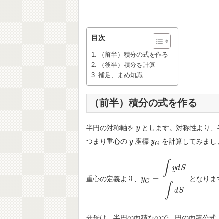
目次
（前半）積分の式を作る
（後半）積分を計算
補足、まめ知識
（前半）積分の式を作る
半円の対称軸を
とします。対称性より、
y
y
つまり重心の
座標
を計算してみまし
y
y
y
y
G
G
∫
y
d
S
=
重心の定義より、
となりま
y
y
G
=
∫
y
d
S
∫
d
S
G
∫
d
S
分母は、半円の面積なので、円の面積公式