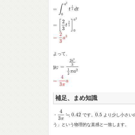
2
a
∫
1
=
t
d
t
2
0
2
a
2
[
]
3
=
t
2
3
0
2
3
=
=
2
3
a
3
a
3
よって、
3
2
a
3
=
y
y
G
=
2
a
3
3
1
2
π
a
2
G
1
2
π
a
2
4
=
=
4
3
π
a
a
3
π
補足、まめ知識
4
≒
0.42
0.5
・
です。
より少し小さい
4
3
π
≒
0.42
0.5
3
π
う」という物理的な直感と一致します。