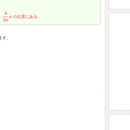
4
ら
の位置にある。
4
3
π
a
a
3
π
ます。