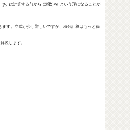
。
は計算する前から (定数)×
という形になることが
y
y
G
a
a
G
きます。立式が少し難しいですが、積分計算はもっと簡
解説します。