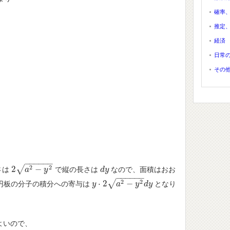
確率
推定
経済
日常
その
−
−
−
−
−
−
2
2
√
2
−
さは
で縦の長さは
なので、面積はおお
2
a
2
−
a
y
2
y
d
d
y
y
−
−
−
−
−
−
2
2
√
⋅
2
−
円板の分子の積分への寄与は
となり
y
y
⋅
2
a
2
−
y
a
2
d
y
y
d
y
よいので、