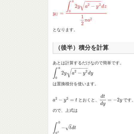
−
−
−
−
−
−
a
√
∫
2
2
2
−
y
a
y
d
z
0
=
y
y
G
=
∫
0
a
2
y
a
2
−
y
2
d
z
1
2
π
a
2
G
1
2
π
a
2
となります。
（後半）積分を計算
あとは計算するだけなので簡単です。
−
−
−
−
−
−
a
√
∫
2
2
2
−
∫
0
a
2
y
a
y
2
−
y
a
2
d
y
y
d
y
0
は置換積分を使います。
d
t
2
2
−
=
=
−
2
とおくと、
です
a
a
2
−
y
2
y
=
t
t
d
t
d
y
=
−
2
y
y
d
y
ので、上式は
0
∫
−
√
∫
a
2
0
−
t
d
t
=
t
∫
d
0
t
a
2
t
1
2
d
t
=
[
2
3
t
3
2
]
0
a
2
2
a