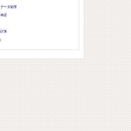
、データ処理
、検定
の計算
他