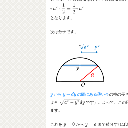
1
1
2
2
⋅
=
π
π
a
a
2
⋅
1
2
=
1
2
π
a
2
π
a
2
2
となります。
次は分子です。
+
から
の間にある薄い帯
の横の長
y
y
y
y
+
d
y
d
y
−
−
−
−
−
−
2
2
√
−
よそ
です）。よって、この
a
2
−
a
y
2
d
y
y
d
y
ます。
=
0
=
これを
から
まで積分すれば
y
y
=
0
y
y
=
a
a