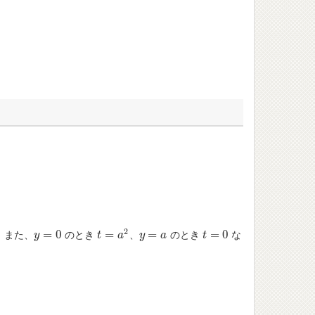
2
=
0
=
=
=
0
。また、
のとき
、
のとき
な
y
y
=
0
t
t
=
a
2
a
y
y
=
a
a
t
t
=
0