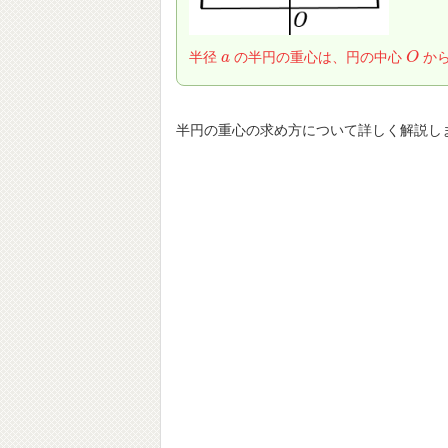
半径
の半円の重心は、円の中心
か
a
a
O
O
半円の重心の求め方について詳しく解説し