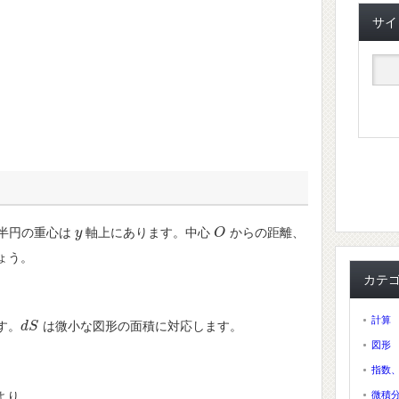
サイ
半円の重心は
軸上にあります。中心
からの距離、
y
y
O
O
ょう。
カテ
計算
す。
は微小な図形の面積に対応します。
d
d
S
S
図形
指数
微積
より