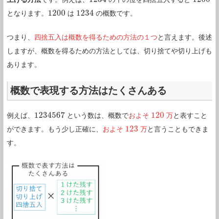
1200
1234
となります。
は
の概数です。
1200
1234
つまり、
四捨五入は概数を得るための方法の１つ
と言えます。後述
しますが、概数を得るための方法としては、切り捨てや切り上げも
あります。
概数で表現する方法はたくさんある
1234567
120
例えば、
という数は、概数で
およそ
万
と表すこと
1234567
120
123
ができます。もう少し正確に、
およそ
万
と言うこともできま
123
す。