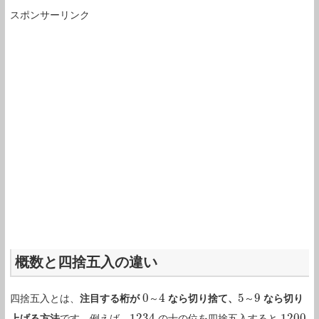
スポンサーリンク
概数と四捨五入の違い
0
4
5
9
四捨五入とは、
注目する桁が
なら切り捨て、
なら切り
0
～
～
4
5
～
～
9
1234
1200
上げる方法
です。例えば、
の十の位を四捨五入すると
1234
1200