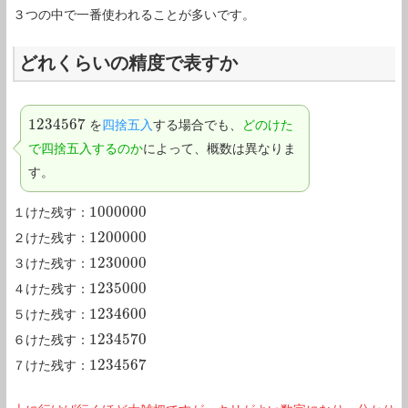
３つの中で一番使われることが多いです。
どれくらいの精度で表すか
1234567
を
四捨五入
する場合でも、
どのけた
1234567
で四捨五入するのか
によって、概数は異なりま
す。
1000000
１けた残す：
1000000
1200000
２けた残す：
1200000
1230000
３けた残す：
1230000
1235000
４けた残す：
1235000
1234600
５けた残す：
1234600
1234570
６けた残す：
1234570
1234567
７けた残す：
1234567