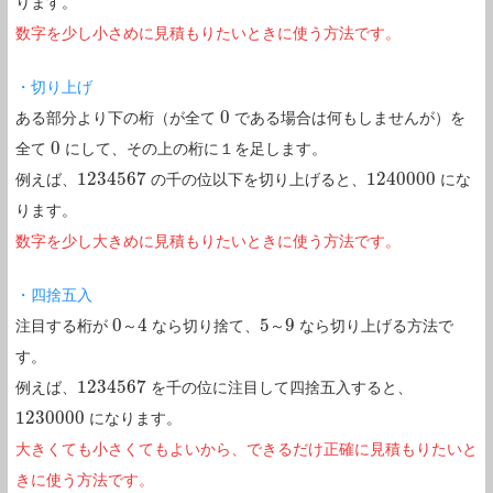
ります。
数字を少し小さめに見積もりたいときに使う方法です。
・切り上げ
0
ある部分より下の桁（が全て
である場合は何もしませんが）を
0
0
全て
にして、その上の桁に１を足します。
0
1234567
1240000
例えば、
の千の位以下を切り上げると、
にな
1234567
1240000
ります。
数字を少し大きめに見積もりたいときに使う方法です。
・四捨五入
0
4
5
9
注目する桁が
なら切り捨て、
なら切り上げる方法で
0
～
～
4
5
～
～
9
す。
1234567
例えば、
を千の位に注目して四捨五入すると、
1234567
1230000
になります。
1230000
大きくても小さくてもよいから、できるだけ正確に見積もりたいと
きに使う方法です。