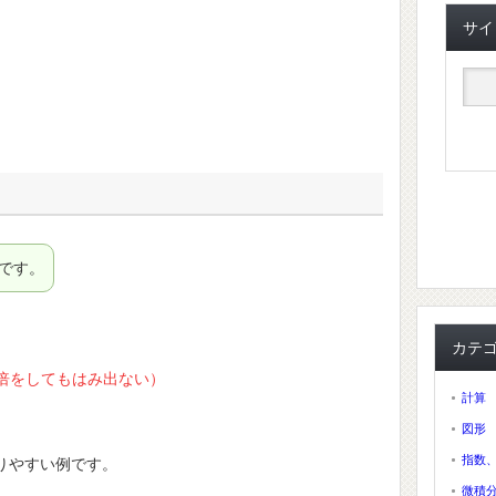
サイ
です。
カテ
倍をしてもはみ出ない）
計算
図形
指数
りやすい例です。
微積