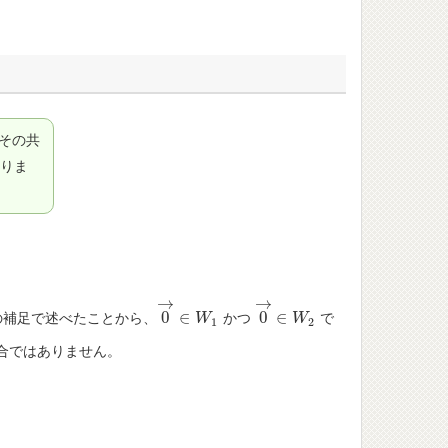
その共
りま
→
→
0
∈
0
∈
の補足で述べたことから、
かつ
で
0
→
∈
W
W
1
0
→
∈
W
W
2
1
2
合ではありません。