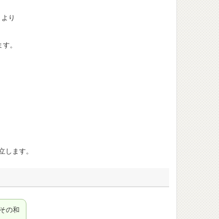
１より
ます。
立します。
その和