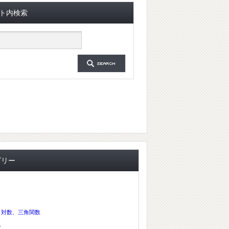
ト内検索
ゴリー
、対数、三角関数
分