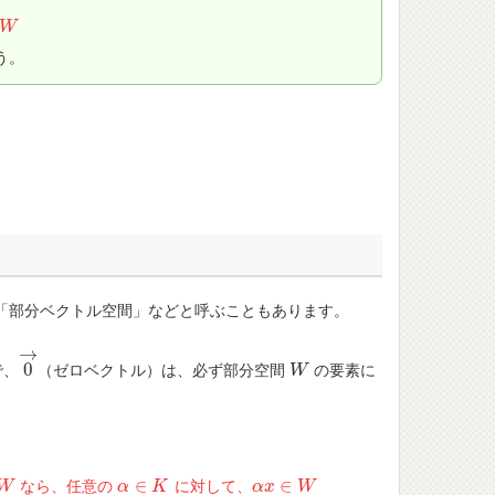
W
う。
」
「部分ベクトル空間」などと呼ぶこともあります。
→
0
で、
（ゼロベクトル）は、必ず部分空間
の要素に
0
→
W
W
∈
∈
なら、任意の
に対して、
W
α
α
∈
K
K
α
α
x
x
∈
W
W