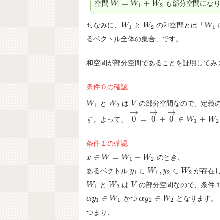
=
+
空間
も部分空間にな
W
W
=
W
1
W
+
W
2
W
1
2
ちなみに、
と
の和空間とは「
W
W
1
W
W
2
W
W
1
1
2
1
るベクトル全体の集合」です。
和空間が部分空間であることを証明してみ
条件０の確認
と
は
の部分空間なので、定義
W
W
1
W
W
2
V
V
1
2
→
→
→
0
=
0
+
0
∈
+
す。よって、
0
→
=
0
→
+
0
→
∈
W
1
W
+
W
2
=
W
W
1
2
条件１の確認
∈
=
+
のとき、
x
x
∈
W
W
=
W
1
+
W
W
2
W
1
2
∈
,
∈
あるベクトル
が存在
y
y
1
∈
W
W
1
,
y
2
∈
y
W
2
W
1
1
2
2
と
は
の部分空間なので、条件
W
W
1
W
W
2
V
V
1
2
∈
∈
かつ
となります。
α
α
y
y
1
∈
W
W
1
α
α
y
y
2
∈
W
W
2
1
1
2
2
つまり、