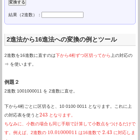
結果（2進数）：
2進法から16進法への変換の例とツール
2進数を16進数に直すのは
下から4桁ずつ区切ってから
上の対応の
⇒ を使います。
例題２
2進数 1001000011 を 2進数に直せ。
下から4桁ごとに区切ると、10 0100 0011 となります。これに上
243
の対応表を使うと
となります。
243
ちなみに、小数の場合も同じ手順で計算して小数点をつけるだけで
10.01000011
2.43
す。例えば、2進数の
は16進数で
に対応しま
10.01000011
2.43