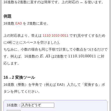
16進数を2進数に直すのは簡単です。上の対応の ← を使います。
例題
16進数
EA3
を 2進数に直せ。
上の対応表より、答えは
1110 1010 0011
です(見やすくするため
に4桁ごとにスペースを空けました)。
ちなみに、小数の場合も同じ手順で計算して小数点をつけるだけで
.
3
1110.10100011
す。例えば、16進数の
は2進数で
に対
E
E
.
A
A
3
1110.10100011
応します。
16→2 変換ツール
16進数（整数）を半角で（例えば EA3）入力して「変換する」ボ
タンを押してください。
16進数：