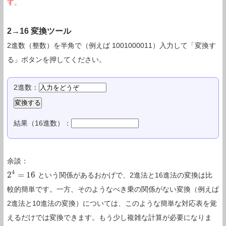
す。
2→16 変換ツール
2進数（整数）を半角で（例えば 1001000011）入力して「変換す
る」ボタンを押してください。
2進数：
結果（16進数）：
余談：
4
2
=
16
という関係があるおかげで、2進法と16進法の変換は比
2
4
=
16
較的簡単です。一方、そのようなべき乗の関係がない変換（例えば
2進法と10進法の変換）については、このような簡単な対応表を覚
えるだけでは変換できます。もう少し複雑な計算が必要になりま