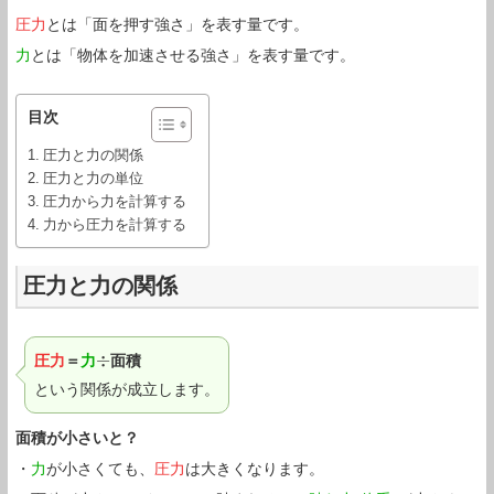
圧力
とは「面を押す強さ」を表す量です。
力
とは「物体を加速させる強さ」を表す量です。
目次
圧力と力の関係
圧力と力の単位
圧力から力を計算する
力から圧力を計算する
圧力と力の関係
÷
圧力
＝
力
面積
÷
という関係が成立します。
面積が小さいと？
・
力
が小さくても、
圧力
は大きくなります。