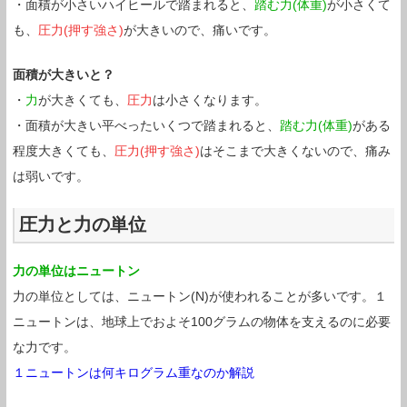
・面積が小さいハイヒールで踏まれると、
踏む力(体重)
が小さくて
も、
圧力(押す強さ)
が大きいので、痛いです。
面積が大きいと？
・
力
が大きくても、
圧力
は小さくなります。
・面積が大きい平べったいくつで踏まれると、
踏む力(体重)
がある
程度大きくても、
圧力(押す強さ)
はそこまで大きくないので、痛み
は弱いです。
圧力と力の単位
力の単位はニュートン
力の単位としては、ニュートン(N)が使われることが多いです。１
ニュートンは、地球上でおよそ100グラムの物体を支えるのに必要
な力です。
１ニュートンは何キログラム重なのか解説