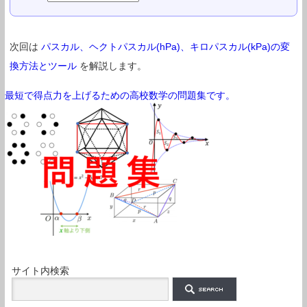
次回は
パスカル、ヘクトパスカル(hPa)、キロパスカル(kPa)の変
換方法とツール
を解説します。
最短で得点力を上げるための高校数学の問題集です。
サイト内検索