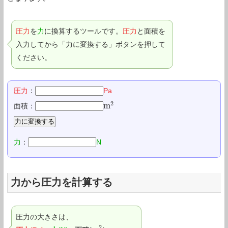
圧力
を
力
に換算するツールです。
圧力
と面積を
入力してから「力に変換する」ボタンを押して
ください。
圧力
：
Pa
2
m
面積：
m
2
力
：
N
力から圧力を計算する
圧力の大きさは、
2