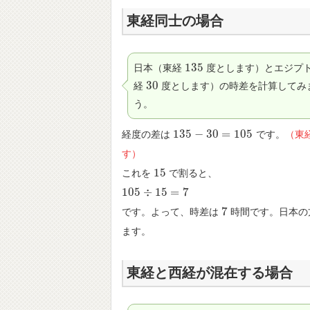
東経同士の場合
135
日本（東経
度とします）とエジプ
135
30
経
度とします）の時差を計算してみ
30
う。
135
−
30
=
105
経度の差は
です。
（東
135
−
30
=
105
す）
15
これを
で割ると、
15
105
÷
15
=
7
105
÷
15
=
7
7
です。よって、時差は
時間です。日本の
7
ます。
東経と西経が混在する場合