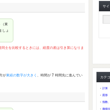
サイ
ト（東
ましょ
経同士を比較するときには、経度の差は引き算になりま
7
方が
東経の数字が大きく
、時間が
時間先に進んでい
7
カテ
計算
図形
指数
微積