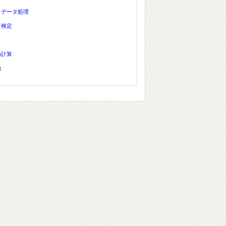
、データ処理
、検定
の計算
他