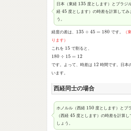
135
日本（東経
度とします）とブラジ
135
45
経
度とします）の時差を計算してみ
45
う。
135
+
45
=
180
経度の差は、
です。
（
135
+
45
=
180
ります）
15
これを
で割ると、
15
180
÷
15
=
12
180
÷
15
=
12
12
です。よって、時差は
時間です。日本
12
います。
西経同士の場合
150
ホノルル（西経
度とします）とブ
150
45
（西経
度とします）の時差を計算し
45
しょう。