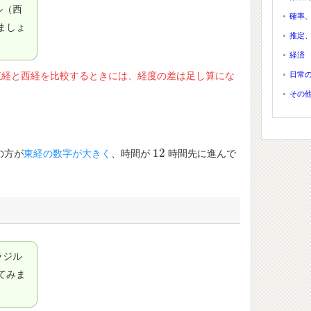
ル（西
確率
ましょ
推定
経済
日常
東経と西経を比較するときには、経度の差は足し算にな
その
12
の方が
東経の数字が大きく
、時間が
時間先に進んで
12
ラジル
てみま