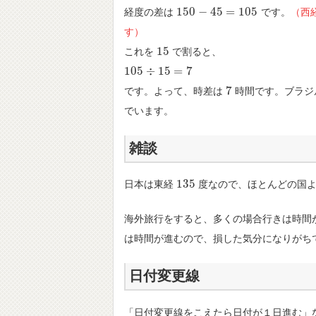
150
−
45
=
105
経度の差は
です。
（西
150
−
45
=
105
す）
15
これを
で割ると、
15
105
÷
15
=
7
105
÷
15
=
7
7
です。よって、時差は
時間です。ブラジ
7
でいます。
雑談
135
日本は東経
度なので、ほとんどの国よ
135
海外旅行をすると、多くの場合行きは時間
は時間が進むので、損した気分になりがち
日付変更線
「日付変更線をこえたら日付が１日進む」