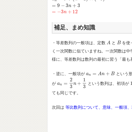
n
=
9
−
3
+
3
n
=
−
3
+
12
=
−
3
n
+
n
12
補足、まめ知識
・等差数列の一般項は、定数
と
を使
A
A
B
B
く一次関数に似ていますね。一次関数は中
様に、等差数列は数列の最初に習う「最も
=
+
・逆に、一般項が
という
a
a
n
=
A
n
A
+
B
n
B
n
2
1
=
+
が
という数列は、初項が
a
a
n
=
2
3
n
+
n
1
3
n
3
3
ても同じです。
次回は
等比数列について、意味、一般項、