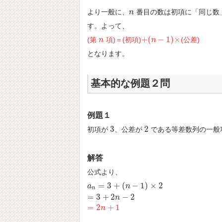
より一般に、
番目の数は初項に「同じ数
n
n
す。よって、
+
(
−
1
)
×
(第
項)＝(初項)
(公差)
n
n
+
(
n
n
−
1
)
×
となります。
基本的な例題２問
例題１
3
2
初項が
、公差が
である等差数列の一般
3
2
解答
公式より、
=
3
+
(
−
1
)
×
2
a
a
n
=
3
+
(
n
−
1
)
×
n
2
=
3
+
2
n
−
2
n
=
3
+
2
−
2
n
=
2
+
1
=
2
n
+
n
1