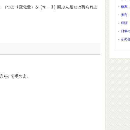
(
−
1
)
」（つまり変化量）を
回ぶん足せば得られま
確率
(
n
n
−
1
)
推定
経済
日常
その
項
を求めよ。
a
a
n
n