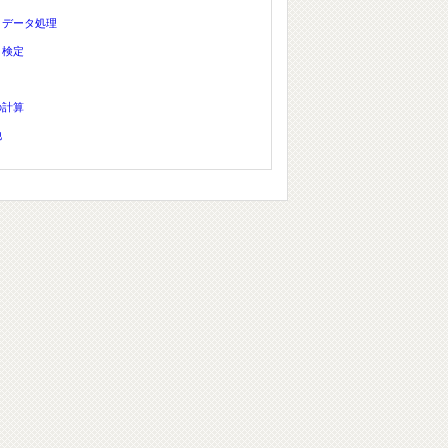
、データ処理
、検定
の計算
他