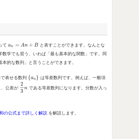
=
+
って
と表すことができます。なんとな
a
a
n
=
A
n
A
+
B
n
B
n
学数学でも習う、いわば「最も基本的な関数」です。同
基本的な数列」と言うことができます。
{
}
形で表せる数列
は等差数列です。例えば、一般項
{
a
a
n
}
n
2
1
、公差が
である等差数列になります。分数が入っ
1
2
3
n
n
3
和の公式まで詳しく解説
を解説します。