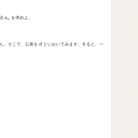
項
を求めよ。
a
a
n
n
ん。そこで、公差を
といおいてみます。すると、一
d
d
、