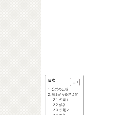
目次
公式の証明
基本的な例題２問
例題１
解答
例題２