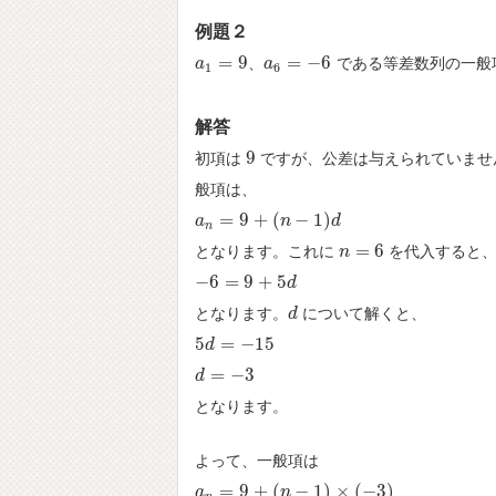
例題２
=
9
=
−
6
、
である等差数列の一般
a
a
1
=
9
a
a
6
=
−
6
1
6
解答
9
初項は
ですが、公差は与えられていませ
9
般項は、
=
9
+
(
−
1
)
a
a
n
=
9
+
(
n
−
1
)
d
n
d
n
=
6
となります。これに
を代入すると
n
n
=
6
−
6
=
9
+
5
−
6
=
9
+
5
d
d
となります。
について解くと、
d
d
5
=
−
15
5
d
d
=
−
15
=
−
3
d
d
=
−
3
となります。
よって、一般項は
=
9
+
(
−
1
)
×
(
−
3
)
a
a
n
=
9
+
(
n
−
1
)
×
n
(
−
3
)
=
9
−
3
n
+
3