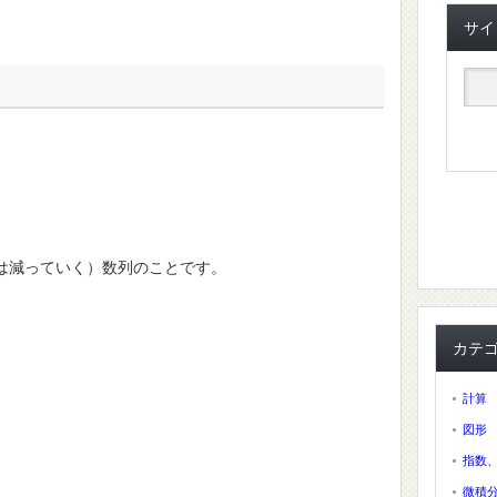
サイ
は減っていく）数列のことです。
カテ
計算
図形
指数
微積