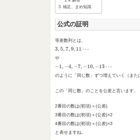
解答
補足、まめ知識
公式の証明
等差数列とは、
3
,
5
,
7
,
9
,
11
⋯
3
,
5
,
7
,
9
,
11
⋯
や
−
1
,
−
4
,
−
7
,
−
10
,
−
13
⋯
−
1
,
−
4
,
−
7
,
−
10
,
−
13
⋯
のように「同じ数」ずつ増えていく（また
この「同じ数」のことを公差と言います。
2番目の数は(初項)＋(公差)
3番目の数は(初項)＋(公差)×2
4番目の数は(初項)＋(公差)×3
と表せますね。