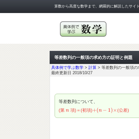
算数から高度な数学まで、網羅的に解説したサイ
等差数列の一般項の求め方の証明と例題
具体例で学ぶ数学
>
計算
>
等差数列の一般項の
最終更新日 2018/10/27
等差数列について、
+
(
−
1
)
×
(第
項)＝(初項)
(公差)
n
n
+
(
n
n
−
1
)
×