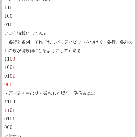
110
110
100
100
010
010
という情報にしてみる。
・各行と各列、それぞれにパリティビットをつけて（各行、各列の
1
の数が偶数個になるようにして）送る：
1
110
0
110
0
100
1
100
1
010
1
010
1
000
000
0
・万一真ん中の
が反転した場合、受信者には
0
1100
1100
1
1
01
1
1
01
0101
0101
000
000
と伝わる。