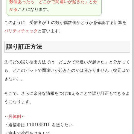
数個あったら「どこかで間違いが起きた」と分
かる
ことになります。
1
このように、受信者が
の数が偶数個かどうかを確認する計算を
1
パリティチェック
と言います。
誤り訂正方法
先ほどの誤り検出方法では「どこかで間違いが起きた」と分かって
も、どこのビットで間違いが起きたのかは分かりません（復元はで
きない）。
そこで、さらに余分な情報をつけ加えることで誤り訂正もできるよ
うになります。
～具体例～
110100010
・送信者は
を送りたい
110100010
・途中で改行をはさんで