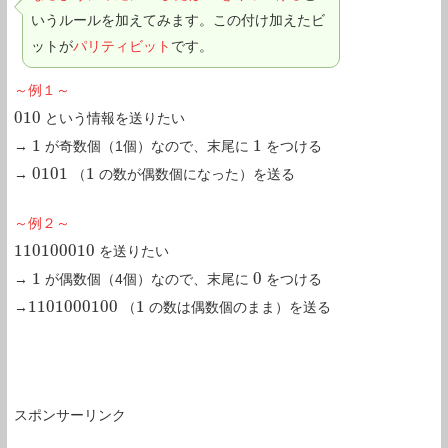
いうルールを加えてみます。この付け加えたビ
ットが
パリティビット
です。
～例１～
010
という情報を送りたい
010
1
1
→
が奇数個（1個）なので、末尾に
をつける
1
1
0101
1
→
（
の数が偶数個になった）を送る
0101
1
～例２～
110100010
を送りたい
110100010
1
0
→
が偶数個（4個）なので、末尾に
をつける
1
0
1101000100
1
→
（
の数は偶数個のまま）を送る
1101000100
1
スポンサーリンク