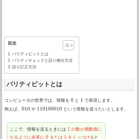
目次
パリティビットとは
パリティチェックと誤り検出方法
誤り訂正方法
パリティビットとは
0
1
コンピュータの世界では、情報を
と
で表現します。
0
1
010
110100010
例えば、
や
という情報を送りたいとします。
010
110100010
1
ここで、情報を送るときには
の数が偶数個に
1
0
1
なるように末尾に
または
をくっつける
と
0
1