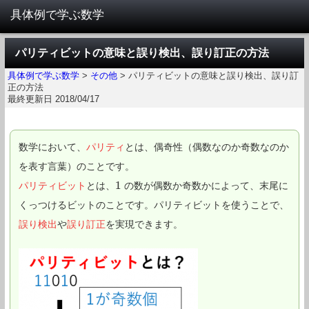
パリティビットの意味と誤り検出、誤り訂正の方法
具体例で学ぶ数学
>
その他
>
パリティビットの意味と誤り検出、誤り訂
正の方法
最終更新日 2018/04/17
数学において、
パリティ
とは、偶奇性（偶数なのか奇数なのか
を表す言葉）のことです。
1
パリティビット
とは、
の数が偶数か奇数かによって、末尾に
1
くっつけるビットのことです。パリティビットを使うことで、
誤り検出
や
誤り訂正
を実現できます。