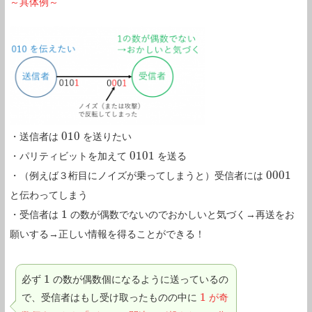
～具体例～
010
・送信者は
を送りたい
010
0101
・パリティビットを加えて
を送る
0101
0001
・（例えば３桁目にノイズが乗ってしまうと）受信者には
0001
と伝わってしまう
1
・受信者は
の数が偶数でないのでおかしいと気づく→再送をお
1
願いする→正しい情報を得ることができる！
1
必ず
の数が偶数個になるように送っているの
1
1
で、受信者はもし受け取ったものの中に
が奇
1